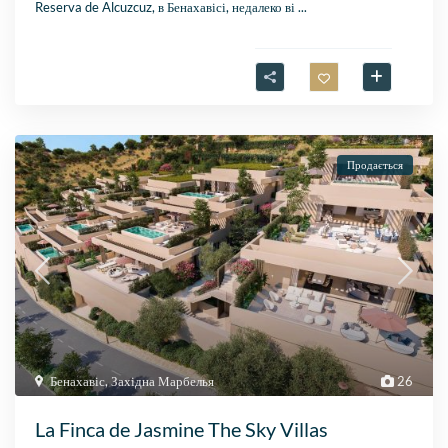
Reserva de Alcuzcuz, в Бенахавісі, недалеко ві
...
Продається
Бенахавіс
,
Західна Марбелья
26
La Finca de Jasmine The Sky Villas