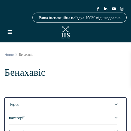
Ваша інспекційна поїздка 100% відшкодована
Home
Бенахавіс
Бенахавіс
Types
категорії