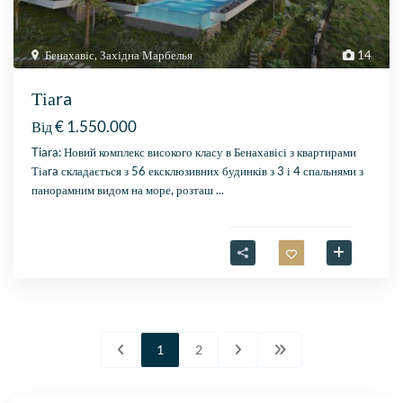
Бенахавіс
,
Західна Марбелья
14
Тіаra
€ 1.550.000
Від
Tiara: Новий комплекс високого класу в Бенахавісі з квартирами
Тіаra складається з 56 ексклюзивних будинків з 3 і 4 спальнями з
панорамним видом на море, розташ
...
1
2