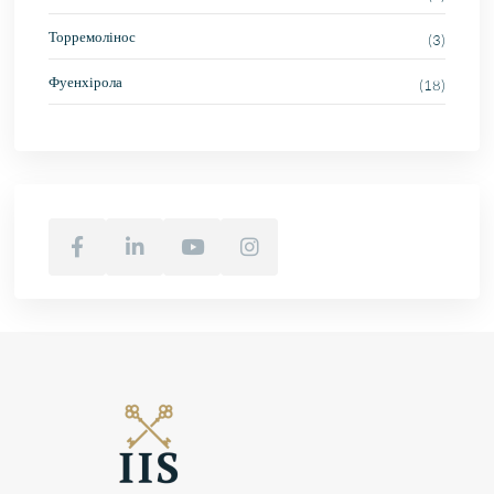
Торремолінос
(3)
Фуенхірола
(18)