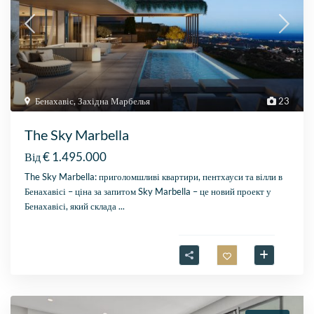
Бенахавіс
,
Західна Марбелья
23
The Sky Marbella
€ 1.495.000
Від
The Sky Marbella: приголомшливі квартири, пентхауси та вілли в
Бенахавісі – ціна за запитом Sky Marbella – це новий проект у
Бенахавісі, який склада
...