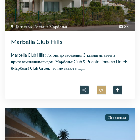
Бенахавіс
,
Західна Марбелья
35
Marbella Club Hills
Marbella Club Hills: Готова до заселення 3-кімнатна вілла з
приголомшливим видом Марбелья Club & Puento Romano Hotels
(Марбельї Club Group) точно знають, щ
...
Продається