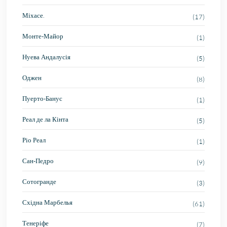
Міхасе.
(17)
Монте-Майор
(1)
Нуева Андалусія
(5)
Оджен
(8)
Пуерто-Банус
(1)
Реал де ла Кінта
(5)
Ріо Реал
(1)
Сан-Педро
(9)
Сотогранде
(3)
Східна Марбелья
(61)
Тенеріфе
(7)