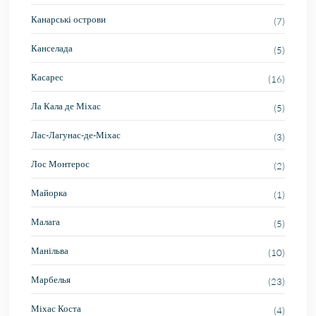
Канарські острови
(7)
Канселада
(5)
Касарес
(16)
Ла Кала де Міхас
(5)
Лас-Лагунас-де-Міхас
(3)
Лос Монтерос
(2)
Майорка
(1)
Малага
(5)
Манільва
(10)
Марбелья
(23)
Міхас Коста
(4)