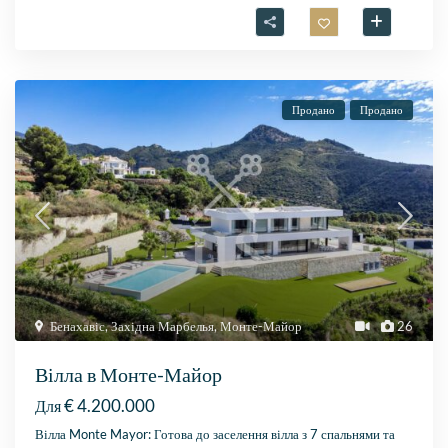
Продано
Продано
Бенахавіс
,
Західна Марбелья
,
Монте-Майор
26
Вілла в Монте-Майор
€ 4.200.000
Для
Вілла Monte Mayor: Готова до заселення вілла з 7 спальнями та