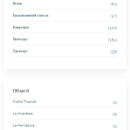
Вілла
(59)
Ексклюзивний список
(17)
Квартири
(189)
Пентхаус
(151)
Таунхаус
(25)
Області
Costa Tropical
(1)
La Alcaidesa
(3)
La Herradura
(1)