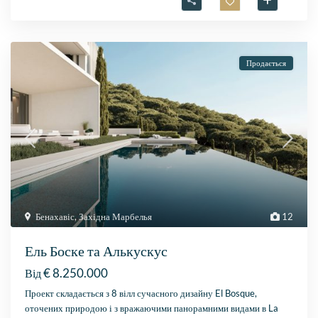
Продається
Бенахавіс
,
Західна Марбелья
12
Ель Боске та Алькускус
€ 8.250.000
Від
Проект складається з 8 вілл сучасного дизайну El Bosque,
оточених природою і з вражаючими панорамними видами в La