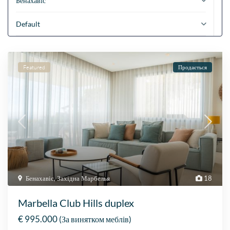
Бенахавіс
Default
Featured
Продається
Бенахавіс
,
Західна Марбелья
18
Marbella Club Hills duplex
€ 995.000
(За винятком меблів)