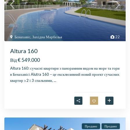
Бенахавіс
,
Західна Марбелья
22
Altura 160
€ 549.000
Від
Altura 160: сучасні квартири з панорамним видом на море та гори
в Бенахавісі Alutra 160 – це ексклюзивний новий проект сучасних
квартир з 2 і 3 спальнями,
...
Продано
Продано