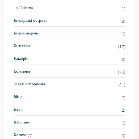
La Mairena
(1)
Балеарські острови
(3)
Бенальмадена
(7)
Бенахавіс
(17)
Ельвірія
(3)
Естепона
(78)
Західна Марбелья
(131)
Ібіца
(2)
Істан
(2)
Кабопіно
(2)
Калахонда
(3)