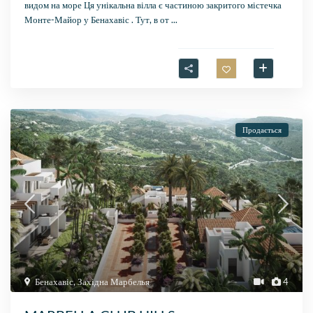
видом на море Ця унікальна вілла є частиною закритого містечка
Монте-Майор у Бенахавіс . Тут, в от
...
Продається
Бенахавіс
,
Західна Марбелья
4