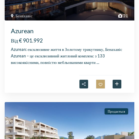
Бенахавіс
21
Azurean
€ 901.992
Від
Azurean: ексклюзивне життя в Золотому трикутнику, Бенахавіс
Azurean – це ексклюзивний житловий комплекс з 133
високоякісними, повністю мебльованими кварти
...
Продається