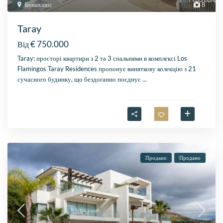
Бенахавіс
8
Taray
€ 750.000
Від
Taray: просторі квартири з 2 та 3 спальнями в комплексі Los
Flamingos Taray Residences пропонує виняткову колекцію з 21
сучасного будинку, що бездоганно поєднує
...
Продано
Продано