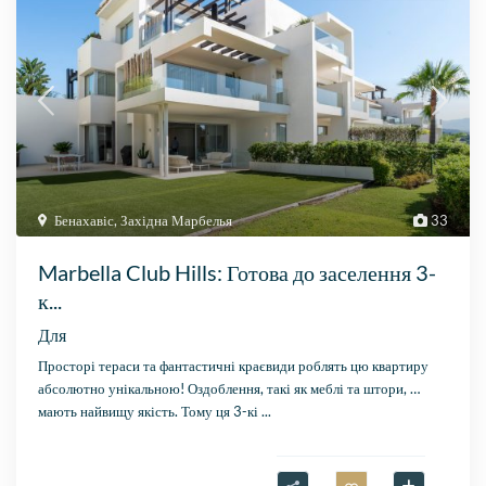
Бенахавіс
,
Західна Марбелья
33
Marbella Club Hills: Готова до заселення 3-
к...
Для
Просторі тераси та фантастичні краєвиди роблять цю квартиру
абсолютно унікальною! Оздоблення, такі як меблі та штори, …
мають найвищу якість. Тому ця 3-кі
...