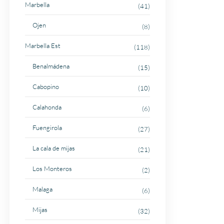
Marbella
(41)
Ojen
(8)
Marbella Est
(118)
Benalmádena
(15)
Cabopino
(10)
Calahonda
(6)
Fuengirola
(27)
La cala de mijas
(21)
Los Monteros
(2)
Malaga
(6)
Mijas
(32)