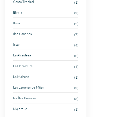
Costa Tropical
(1)
Elviria
(3)
Ibiza
(2)
Îles Canaries
(7)
Istán
(4)
La Alcaidesa
(3)
La Herradura
(1)
La Mairena
(1)
Las Lagunas de Mijas
(3)
les Îles Baléares
(3)
Majorque
(1)