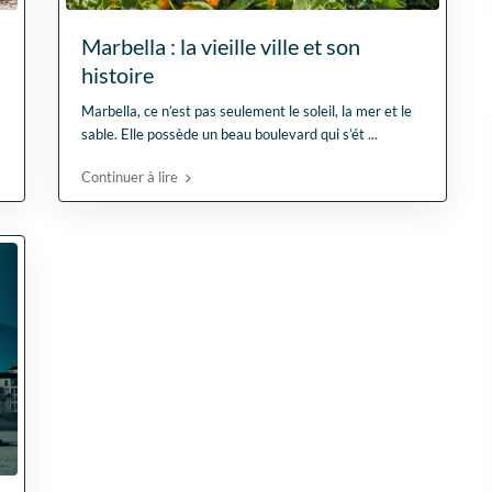
Marbella : la vieille ville et son
histoire
Marbella, ce n’est pas seulement le soleil, la mer et le
sable. Elle possède un beau boulevard qui s’ét
...
Continuer à lire
Fantastische service e
begeleiding
Zeer goede service en
uitstekende samenwerk
Er werd echt de tijd
Lees verder
genomen om mijn wen
Fien
in kaart te brengen. Dan
28 April
Stijn, mijn
2026
vastgoedmakelaar, heb
mijn droomhuis gevond