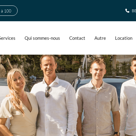
 à 100
BE
Services
Qui sommes-nous
Contact
Autre
Location