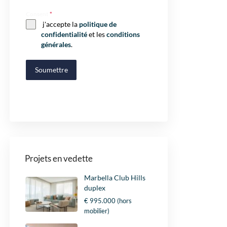
Consent
*
j'accepte la
politique de
confidentialité
et les
conditions
générales
.
Soumettre
Projets en vedette
Marbella Club Hills
duplex
€ 995.000
(hors
mobilier)