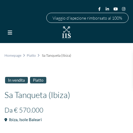
Viaggio d'ispezione rimborsato al 100%
Homepage
Piatto
Sa Tanqueta (Ibiza)
In vendita
Piatto
Sa Tanqueta (Ibiza)
Da
€ 570.000
Ibiza
,
Isole Baleari