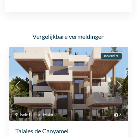
Vergelijkbare vermeldingen
In vendita
Isole Baleari
,
Maiorca
8
Talaies de Canyamel