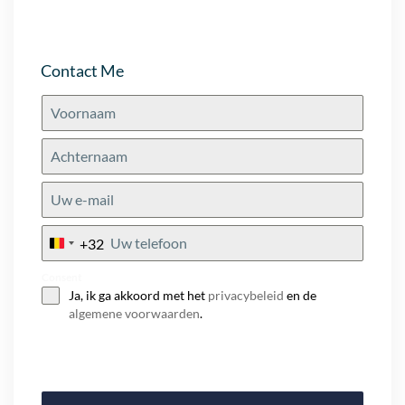
Contact Me
+32
Belgium
+32
Consent
Ja, ik ga akkoord met het
privacybeleid
en de
algemene voorwaarden
.