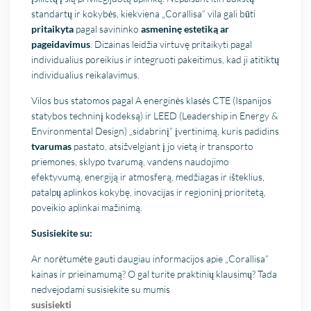
standartų ir kokybės, kiekviena „Corallisa” vila gali būti
pritaikyta
pagal savininko
asmeninę estetiką ar
pageidavimus
. Dizainas leidžia virtuvę pritaikyti pagal
individualius poreikius ir integruoti pakeitimus, kad ji atitiktų
individualius reikalavimus.
Vilos bus statomos pagal A energinės klasės CTE (Ispanijos
statybos techninį kodeksą) ir LEED (Leadership in Energy &
Environmental Design) „sidabrinį” įvertinimą, kuris padidins
tvarumas
pastato, atsižvelgiant į jo vietą ir transporto
priemones, sklypo tvarumą, vandens naudojimo
efektyvumą, energiją ir atmosferą, medžiagas ir išteklius,
patalpų aplinkos kokybę, inovacijas ir regioninį prioritetą,
poveikio aplinkai mažinimą.
Susisiekite su:
Ar norėtumėte gauti daugiau informacijos apie „Corallisa”
kainas ir prieinamumą? O gal turite praktinių klausimų? Tada
nedvejodami susisiekite su mumis
susisiekti