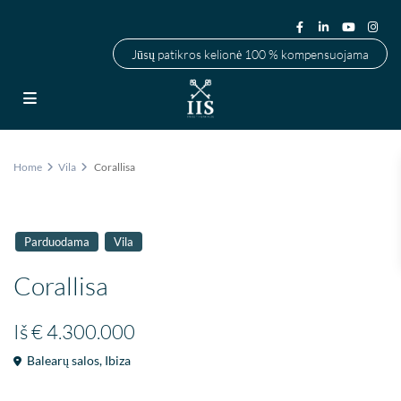
Jūsų patikros kelionė 100 % kompensuojama
Home
Vila
Corallisa
Parduodama
Vila
Corallisa
Iš
€ 4.300.000
Balearų salos
,
Ibiza