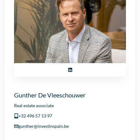
4
Gunther De Vleeschouwer
Real estate associate
+32 496 57 13 97
gunther@investinspain.be