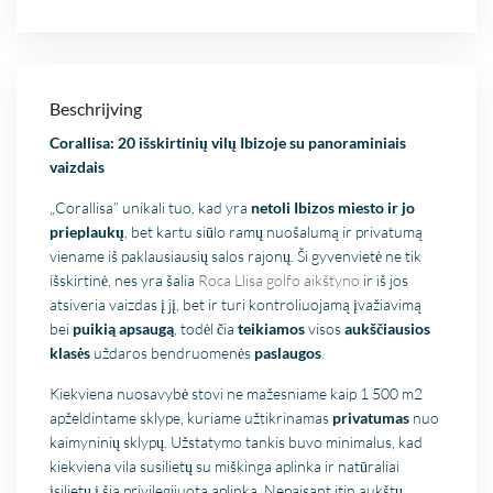
Beschrijving
Corallisa: 20 išskirtinių vilų Ibizoje su panoraminiais
vaizdais
„Corallisa” unikali tuo, kad yra
netoli Ibizos miesto ir jo
prieplaukų
, bet kartu siūlo ramų nuošalumą ir privatumą
viename iš paklausiausių salos rajonų. Ši gyvenvietė ne tik
išskirtinė, nes yra šalia
Roca Llisa golfo aikštyno
ir iš jos
atsiveria vaizdas į jį, bet ir turi kontroliuojamą įvažiavimą
bei
puikią apsaugą
, todėl čia
teikiamos
visos
aukščiausios
klasės
uždaros bendruomenės
paslaugos
.
Kiekviena nuosavybė stovi ne mažesniame kaip 1 500 m2
apželdintame sklype, kuriame užtikrinamas
privatumas
nuo
kaimyninių sklypų. Užstatymo tankis buvo minimalus, kad
kiekviena vila susilietų su miškinga aplinka ir natūraliai
įsilietų į šią privilegijuotą aplinką. Nepaisant itin aukštų