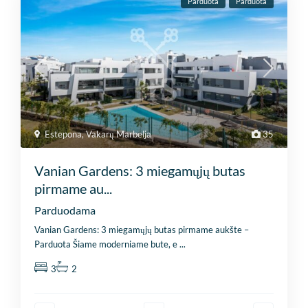
Parduota
Parduota
Estepona
,
Vakarų Marbelja
35
Vanian Gardens: 3 miegamųjų butas
pirmame au...
Parduodama
Vanian Gardens: 3 miegamųjų butas pirmame aukšte –
Parduota Šiame moderniame bute, e
...
3
2