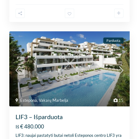
Parduota
Estepona
,
Vakarų Marbelja
15
LIF3 – Išparduota
€ 480.000
Iš
LIF3: naujai pastatyti butai netoli Esteponos centro LIF3 yra