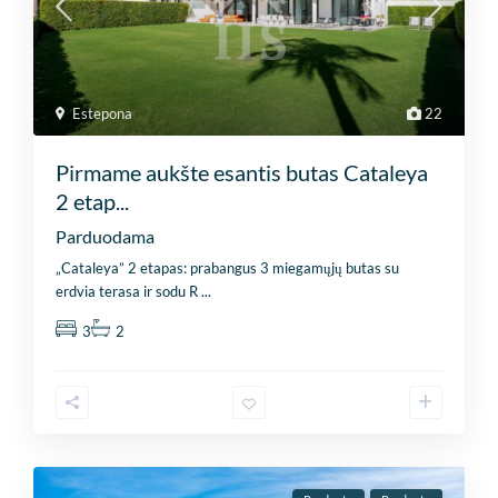
Estepona
22
Pirmame aukšte esantis butas Cataleya
2 etap...
Parduodama
„Cataleya” 2 etapas: prabangus 3 miegamųjų butas su
erdvia terasa ir sodu R
...
3
2