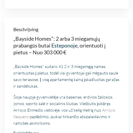
Beschrijving
„Bayside Homes”: 2 arba 3 miegamųjų
prabangūs butai
Esteponoje
, orientuoti į
pietus – Nuo 303 000 €
„Bayside Homes” sudaro 41 2 ir 3 miegamųjų namas,
orientuotas į pietus, todėl visi gyventojai gali mėgautis saule
savo terasose. Į visų apartamentų kainą įskaičiuotas garažas
ir sandėliukas.
Šioje naujoje gyvenvietėje yra baseinas, erdvios žaliosios
zonos, sporto salė ir socialinis klubas. Viešbutis įsikūręs
Arroyo Enmedio vietovėje, vos už kelių metrų nuo
Arroyo
Vaquero
paplūdimio, puikiai tinkančio atsipalaidavimo ir
ramybės akimirkoms.
Susisiekite su: