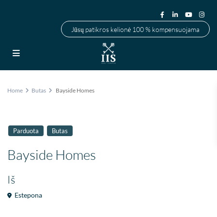
Jūsų patikros kelionė 100 % kompensuojama
Home
Butas
Bayside Homes
Parduota
Butas
Bayside Homes
Iš
Estepona