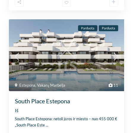
Parduota
Parduota
Estepona
,
Vakarų Marbelja
11
South Place Estepona
Iš
South Place Estepona: netoli jūros ir miesto – nuo 455 000 €
„South Place Este
...