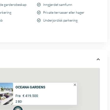
de garderobeskap
Inngjerdet samfunn
arkering
Private terrasser eller hager
ub
Underjordisk parkering
OCEANA GARDENS
Fra
€ 419.500
2 BD