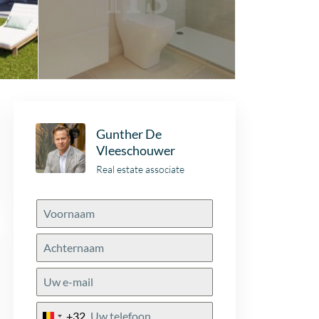
Gunther De
Vleeschouwer
Real estate associate
+32
Belgium