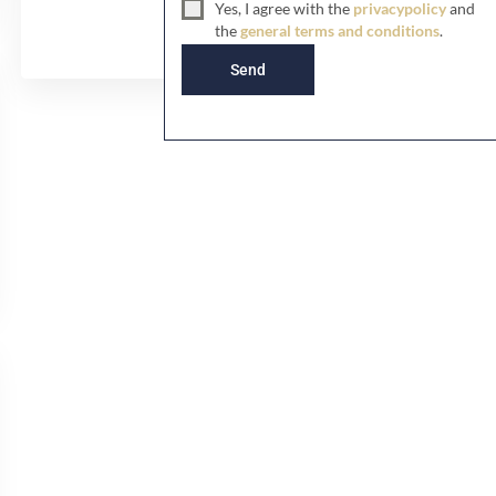
Yes, I agree with the
privacypolicy
and
d
the
general terms and conditions
.
K
i
Send
n
g
d
o
m
+
4
4