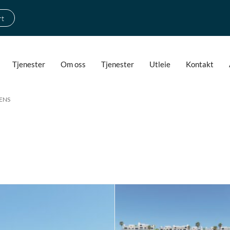
rt
Tjenester
Om oss
Tjenester
Utleie
Kontakt
ENS