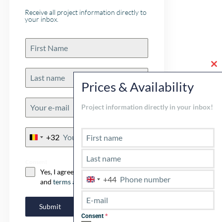
Receive all project information directly to
your inbox.
Cl
th
Prices & Availability
mo
Project information directly in your inbox!
+32
Belgium
+32
Consent
Yes, I agree with the
privacy policy
+44
U
and
terms and conditions
.
n
i
Submit
t
Consent
*
e