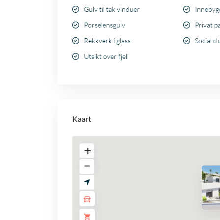
Gulv til tak vinduer
Innebyg
Porselensgulv
Privat p
Rekkverk i glass
Social cl
Utsikt over fjell
Kaart