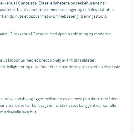
rekkehus i Cancelada. Disse leilighetene og rekkehusene har
asiliteter, blant annet to svømmebassenger og et felles klubbhus
r kan du nyte et oppvarmet svømmebasseng, treningsstudio,
 bare 12 rekkehus i 2 etasjer med åpen planløsning og moderne
sivt klubbhus med et bredt utvalg av fritidsfasiliteter:
 leiligheter og ulike fasiliteter tilbyr dette prosjektet en eksklusiv
dalusisk landsby og ligger mellom to av de mest populære områdene
eana Gardens har kort sagt en førsteklasses beliggenhet; nær alle
 hovedsakelig lave hus.