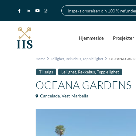
Inspeksjonsreisen din 100 % refunde
Hjemmeside
Prosjekter
Home
Leilighet
,
Rekkehus
,
Toppleilighet
OCEANA GARD
,
,
Til salgs
Leilighet
Rekkehus
Toppleilighet
OCEANA GARDENS
Cancelada
,
Vest-Marbella