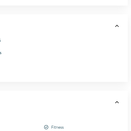
S
s
Fitness