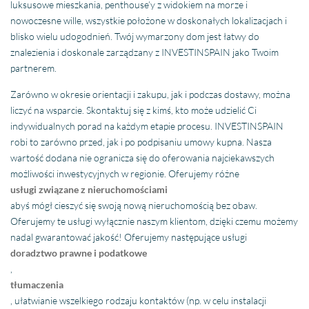
luksusowe mieszkania, penthouse’y z widokiem na morze i
nowoczesne wille, wszystkie położone w doskonałych lokalizacjach i
blisko wielu udogodnień. Twój wymarzony dom jest łatwy do
znalezienia i doskonale zarządzany z INVESTINSPAIN jako Twoim
partnerem.
Zarówno w okresie orientacji i zakupu, jak i podczas dostawy, można
liczyć na wsparcie. Skontaktuj się z kimś, kto może udzielić Ci
indywidualnych porad na każdym etapie procesu. INVESTINSPAIN
robi to zarówno przed, jak i po podpisaniu umowy kupna. Nasza
wartość dodana nie ogranicza się do oferowania najciekawszych
możliwości inwestycyjnych w regionie. Oferujemy różne
usługi związane z nieruchomościami
abyś mógł cieszyć się swoją nową nieruchomością bez obaw.
Oferujemy te usługi wyłącznie naszym klientom, dzięki czemu możemy
nadal gwarantować jakość! Oferujemy następujące usługi
doradztwo prawne i podatkowe
,
tłumaczenia
, ułatwianie wszelkiego rodzaju kontaktów (np. w celu instalacji