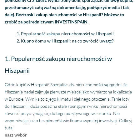
pomożemy Ci znaleźć wymarzony dom, sporządzić umowę kupna,
przetłumaczyć całą ważną dokumentację, podłączyć media i tak
dalej. Beztroski zakup nieruchomości w Hiszpanii? Możesz to
zrobić za pośrednictwem INVESTINSPAIN.
Popularność zakupu nieruchomości w Hiszpanii
Kupno domu w Hiszpanii: na co zwrócić uwagę?
1. Popularność zakupu nieruchomości w
Hiszpanii
Gdzie kupić w Hiszpanii? Specjaliści ds. nieruchomości są zgodni, że
Hiszpania nadal zajmuje pierwsze miejsce jako wymarzona lokalizacja
w Europie. Wynika to z jego klimatu i pięknego otoczenia. Tanie loty
do Hiszpanii i duża podaż na stale rosnącym rynku nieruchomości
również przyczyniają się do tego pozytywnego wizerunku. Nie
wspominając już o bezpieczeństwie finansowym tej inwestycji. Odkryj
tutaj
nasz wybór