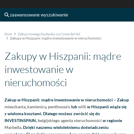
zaawansowane wyszukiwanie
Dom
Zakup nowego budynku na Costa del Sol
Zakupy w Hiszpanii: mądre inwestowanie w nieruchomości
Zakupy w Hiszpanii: mądre
inwestowanie w
nieruchomości
Zakup w Hiszpanii: mądre inwestowanie w nieruchomości – Zakup
mieszkania
,
kamienicy
,
penthouse’u
lub
willi
w Hiszpanii wiąże się
z wieloma kosztami. Dlatego możesz zwrócić się do
INVESTINSPAIN,
belgijskiego agenta nieruchomości
w regionie
Marbella
. Dzięki naszemu wieloletniemu doświadczeniu