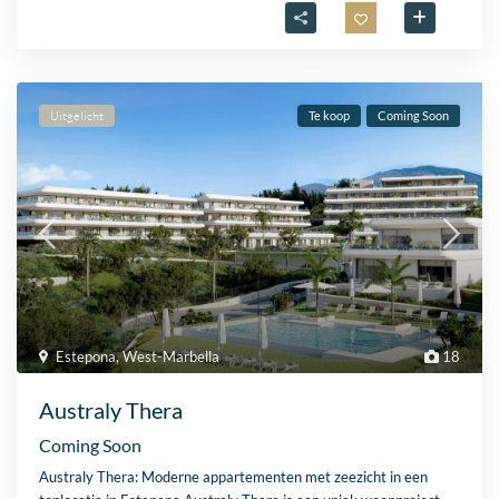
Uitgelicht
Te koop
Coming Soon
Estepona
,
West-Marbella
18
Australy Thera
Coming Soon
Australy Thera: Moderne appartementen met zeezicht in een