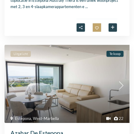
toplocatie in Estepona Australy Thera is een uniek woonproject
met 2, 3 en 4-slaapkamerappartementen e
...
Uitgelicht
Te koop
Estepona
,
West-Marbella
22
Azahar De Estepona