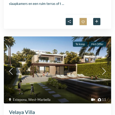
slaapkamers en een ruim terras of t
...
Te koop
Hot Offer
Estepona
,
West-Marbella
11
Velaya Villa