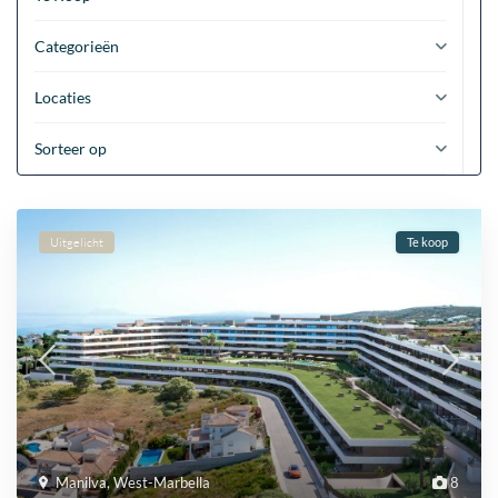
Categorieën
Locaties
Sorteer op
Uitgelicht
Te koop
Manilva
,
West-Marbella
8