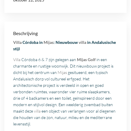
Beschrijving
Villa
Córdoba in
Mijas
: Nieuwbouw
villa
in Andalusische
stijl
Villa
Córdoba 6 & 7 zijn gelegen aan
Mijas Golf
in een
charmante en rustige woonwijk. Dit nieuwbouw project is
dicht bij het centrum van
Mijas
gesitueerd, een typisch
Andalusisch dorp vol cultureel erfgoed. Het
architectonische project is verdeeld in open en goed
verbonden ruimtes, waaronder vier ruime slaapkamers,
drie of 4 badkamers en een toilet, geïnspireerd door een
modern en stijlvol design. Een weelderig zwembad buiten
maakt deze
villa
een object van verlangen voor al diegenen
die houden van de zon, natuur, milieu en de mediterrane
levensstijl.