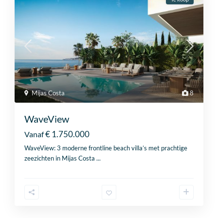
+32
B
e
l
Mijas Costa
8
g
Consent
*
i
Ja, ik ga akkoord met het
privacybeleid
en de
algemene
u
WaveView
voorwaarden
.
m
€ 1.750.000
Vanaf
+
Verzenden
3
WaveView: 3 moderne frontline beach villa’s met prachtige
2
zeezichten in Mijas Costa
...