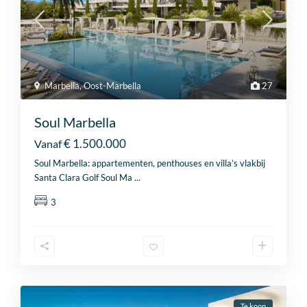
Marbella
,
Oost-Marbella
27
Soul Marbella
€ 1.500.000
Vanaf
Soul Marbella: appartementen, penthouses en villa’s vlakbij
Santa Clara Golf Soul Ma
...
3
Cl
th
Prices & Availability
mo
Projectinformatie direct in uw inbox!
Te koop