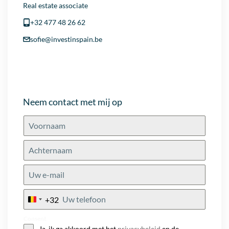
Real estate associate
+32 477 48 26 62
sofie@investinspain.be
Neem contact met mij op
+32
Belgium
+32
Consent
Ja, ik ga akkoord met het
privacybeleid
en de