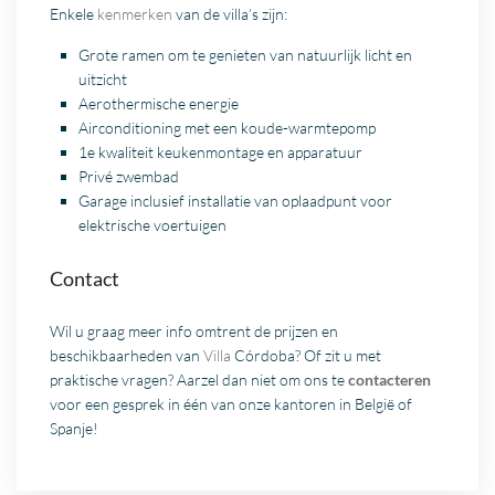
Enkele
kenmerken
van de villa’s zijn:
Grote ramen om te genieten van natuurlijk licht en
uitzicht
Aerothermische energie
Airconditioning met een koude-warmtepomp
1e kwaliteit keukenmontage en apparatuur
Privé zwembad
Garage inclusief installatie van oplaadpunt voor
elektrische voertuigen
Contact
Wil u graag meer info omtrent de prijzen en
beschikbaarheden van
Villa
Córdoba? Of zit u met
praktische vragen? Aarzel dan niet om ons te
contacteren
voor een gesprek in één van onze kantoren in België of
Spanje!