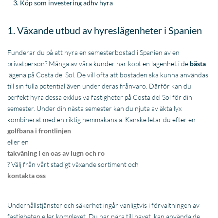
Köp som investering adhv hyra
1. Växande utbud av hyreslägenheter i Spanien
Funderar du på att hyra en semesterbostad i Spanien av en
privatperson? Många av våra kunder har köpt en lägenhet i de
bästa
lägena på Costa del Sol. De vill ofta att bostaden ska kunna användas
till sin fulla potential även under deras frånvaro. Därför kan du
perfekt hyra dessa exklusiva fastigheter på Costa del Sol för din
semester. Under din nästa semester kan du njuta av äkta lyx
kombinerat med en riktig hemmakänsla. Kanske letar du efter en
golfbana i frontlinjen
eller en
takvåning i en oas av lugn och ro
? Välj från vårt stadigt växande sortiment och
kontakta oss
.
Underhållstjänster och säkerhet ingår vanligtvis i förvaltningen av
fastigheten eller komplexet. Du har nära till havet, kan använda de