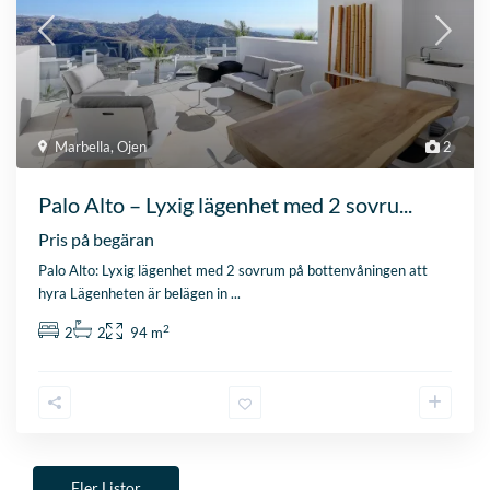
Marbella
,
Ojen
2
Palo Alto – Lyxig lägenhet med 2 sovru...
Pris på begäran
Palo Alto: Lyxig lägenhet med 2 sovrum på bottenvåningen att
hyra Lägenheten är belägen in
...
2
2
2
94 m
Fler Listor