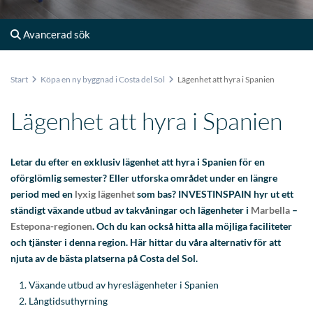
Avancerad sök
Start
Köpa en ny byggnad i Costa del Sol
Lägenhet att hyra i Spanien
Lägenhet att hyra i Spanien
Letar du efter en exklusiv lägenhet att hyra i Spanien för en
oförglömlig semester? Eller utforska området under en längre
period med en
lyxig lägenhet
som bas? INVESTINSPAIN hyr ut ett
ständigt växande utbud av takvåningar och lägenheter i
Marbella
–
Estepona-regionen
. Och du kan också hitta alla möjliga faciliteter
och tjänster i denna region. Här hittar du våra alternativ för att
njuta av de bästa platserna på Costa del Sol.
Växande utbud av hyreslägenheter i Spanien
Långtidsuthyrning