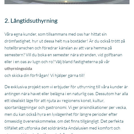
2. Långtidsuthyrning
Våra egna kunder, som tillsammans med oss har hittat sin
drömfastighet, hyr ut dessa helt nya bostäder! Är du också trött på
hotellbranschen och föredrar känslan av att vara hemma på
semestern? Vill du boka en semester nära stranden, vid golfbanan
eller i en oas av lugn och ro? Välj bland fastigheterna på vår
uthyrningssida
och skicka din förfrågan! Vi hjälper gärna till!
De exklusiva projekt som vi erbjuder för uthyrning till våra kunder är
antingen nära havet eller belägna i en naturlig oas. Dessutom har alla
ett idealiskt läge för att njuta av regionens konst, kultur,
sportanläggningar och gastronomi. Vi ger prisindikationer per vecka,
men du kan också hyra en lyxlägenhet för längre perioder efter
ömsesidig överenskommelse, om det finns tillgängligt. Det perfekta
tillfället att utforska det soldränkta Andalusien med komfort och