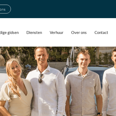
 ons
ige gidsen
Diensten
Verhuur
Over ons
Contact