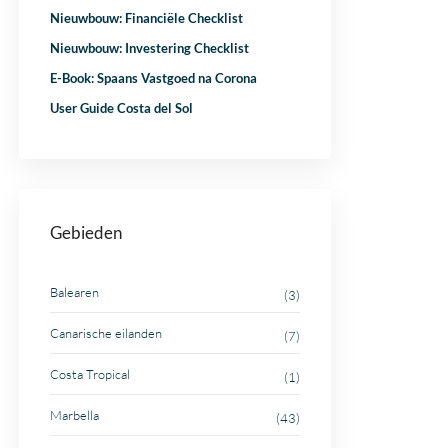
Nieuwbouw: Financiële Checklist
Nieuwbouw: Investering Checklist
E-Book: Spaans Vastgoed na Corona
User Guide Costa del Sol
Gebieden
Balearen
(3)
Canarische eilanden
(7)
Costa Tropical
(1)
Marbella
(43)