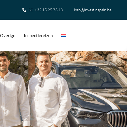
+32 15 25 73 10
info@investinspain.be
BE:
Overige
Inspectiereizen