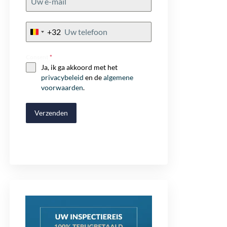
+32
Belgium
+32
Consent
*
Ja, ik ga akkoord met het
privacybeleid
en de
algemene
voorwaarden
.
Verzenden