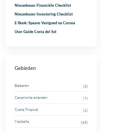
Nieuwbouw: Financiële Checklist
Nieuwbouw: Investering Checklist
E-Book: Spaans Vastgoed na Corona
User Guide Costa del Sol
Gebieden
Balearen
(3)
Canarische eilanden
(7)
Costa Tropical
(1)
Marbella
(43)