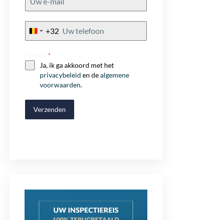
+32
Belgium
+32
Consent
*
Ja, ik ga akkoord met het
privacybeleid
en de
algemene
voorwaarden
.
Verzenden