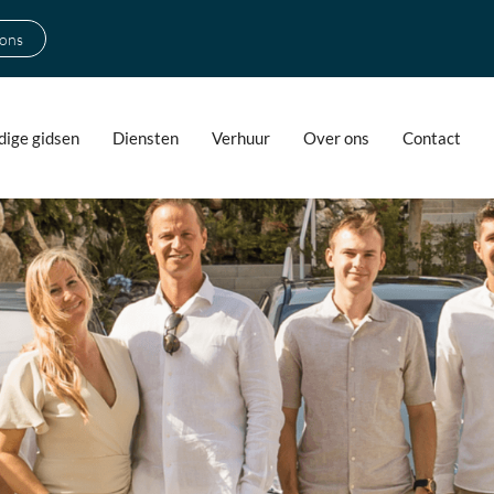
 ons
ige gidsen
Diensten
Verhuur
Over ons
Contact