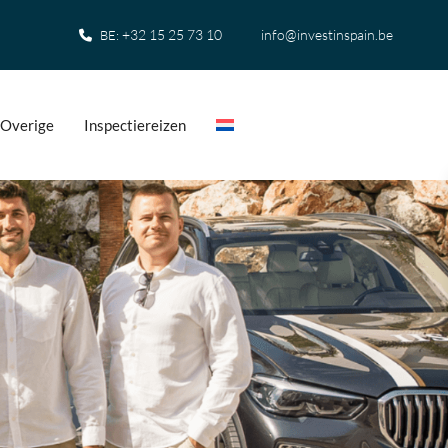
+32 15 25 73 10
info@investinspain.be
BE:
Overige
Inspectiereizen