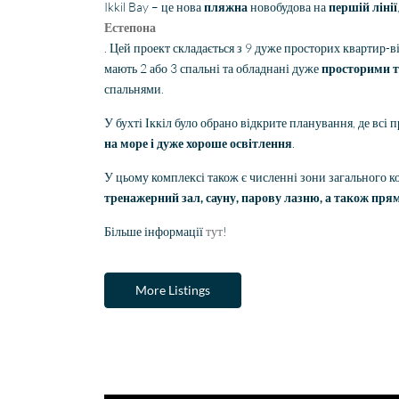
Ikkil Bay – це нова
пляжна
новобудова на
першій лінії
Естепона
. Цей проект складається з 9 дуже просторих квартир-в
мають 2 або 3 спальні та обладнані дуже
просторими 
спальнями.
У бухті Іккіл було обрано відкрите планування, де всі
на море і дуже хороше освітлення
.
У цьому комплексі також є численні зони загального к
тренажерний зал, сауну, парову лазню, а також пря
Більше інформації
тут
!
More Listings