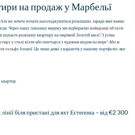
тири на продаж у Марбельї
. Але ви хочете почати насолоджуватися розкішшю, заради якої важко
місце. Через нашу локальну мережу ми відбираємо
найкращі об’єкти
и шукаєте розкішну квартиру на омріяній Золотій милі? З усіма
ртиру
у стилі вілли або пентхауса з чудовим видом на море? Або ж
ля гольфу
Іспанії. Це лише деякі з варіантів у нашому портфоліо, яке
и
квартир.
 лінії біля пристані для яхт
Естепона
– від €2 300