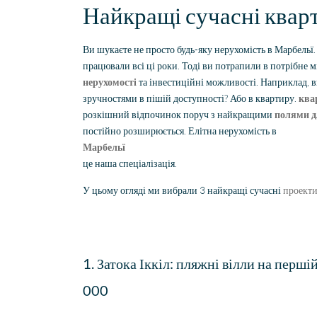
Найкращі сучасні квар
Ви шукаєте не просто будь-яку нерухомість в Марбельї
працювали всі ці роки. Тоді ви потрапили в потрібне 
нерухомості
та інвестиційні можливості. Наприклад, в
зручностями в пішій доступності? Або в квартиру.
ква
розкішний відпочинок поруч з найкращими
полями д
постійно розширюється. Елітна нерухомість в
Марбельї
це наша спеціалізація.
У цьому огляді ми вибрали 3 найкращі сучасні
проект
1. Затока Іккіл: пляжні вілли на першій
000