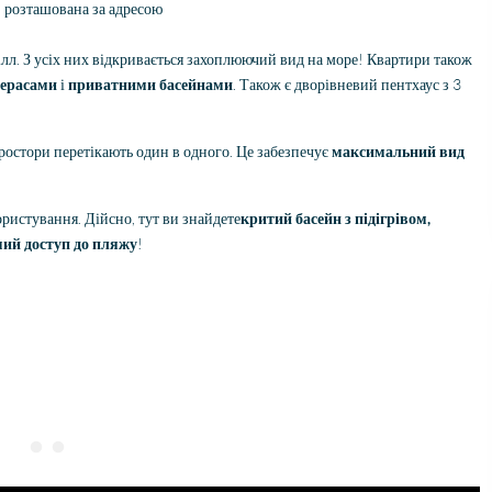
, розташована за адресою
ілл. З усіх них відкривається захоплюючий вид на море! Квартири також
терасами
і
приватними басейнами
. Також є дворівневий пентхаус з 3
 простори перетікають один в одного. Це забезпечує
максимальний вид
ористування. Дійсно, тут ви знайдете
критий басейн з підігрівом,
мий доступ до пляжу
!