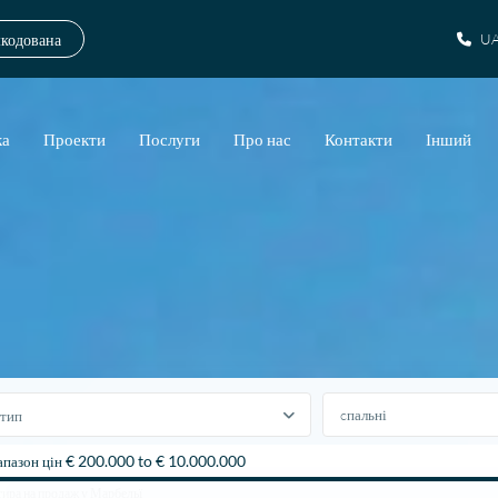
шкодована
UA
ка
Проекти
Послуги
Про нас
Контакти
Інший
тип
€ 200.000 to € 10.000.000
апазон цін
тира на продаж у Марбельї