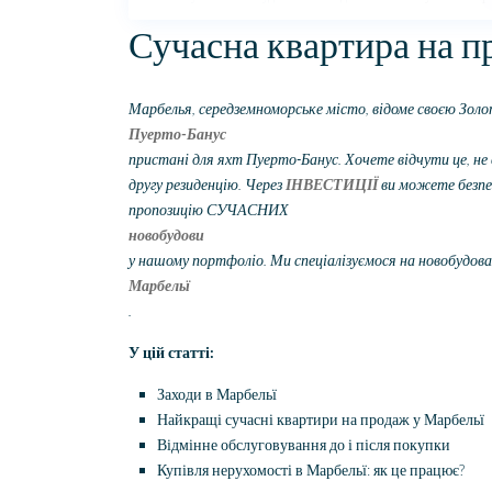
Сучасна квартира на п
Марбелья, середземноморське місто, відоме своєю Зо
Пуерто-Банус
пристані для яхт Пуерто-Банус. Хочете відчути це, не
другу резиденцію. Через
ІНВЕСТИЦІЇ
ви можете безпе
пропозицію СУЧАСНИХ
новобудови
у нашому портфоліо. Ми спеціалізуємося на новобудова
Марбельї
.
У цій статті:
Заходи в Марбельї
Найкращі сучасні квартири на продаж у Марбельї
Відмінне обслуговування до і після покупки
Купівля нерухомості в Марбельї: як це працює?