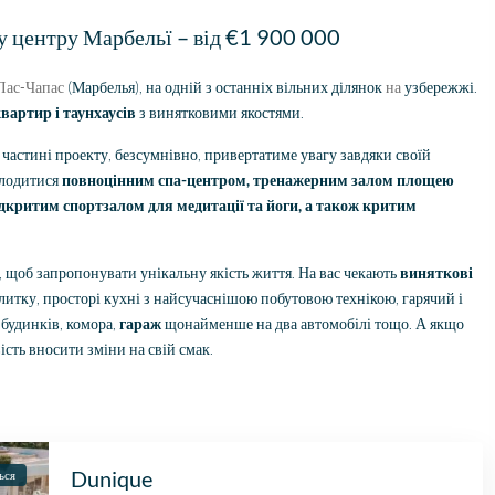
зу центру Марбельї – від €1 900 000
Лас-Чапас
(Марбелья), на одній з останніх вільних ділянок
на
узбережжі.
вартир і таунхаусів
з винятковими якостями.
частині проекту, безсумнівно, привертатиме увагу завдяки своїй
олодитися
повноцінним спа-центром, тренажерним залом площею
ідкритим спортзалом для медитації та йоги, а також критим
, щоб запропонувати унікальну якість життя. На вас чекають
виняткові
итку, просторі кухні з найсучаснішою побутовою технікою, гарячий і
будинків, комора,
гараж
щонайменше на два автомобілі тощо. А якщо
ість вносити зміни на свій смак.
Dunique
ься