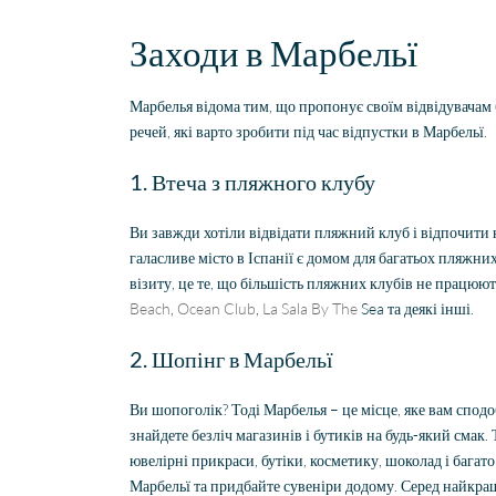
Заходи в Марбельї
Марбелья відома тим, що пропонує своїм відвідувачам 
Fantastische service en
begeleiding
речей, які варто зробити під час відпустки в Марбельї.
Zeer goede service en
uitstekende samenwerking.
1. Втеча з пляжного клубу
Er werd echt de tijd
Lees verder
genomen om mijn wensen
Ви завжди хотіли відвідати пляжний клуб і відпочити 
Fien
in kaart te brengen. Dankzij
галасливе місто в Іспанії є домом для багатьох пляжни
28 April
Stijn, mijn
візиту, це те, що більшість пляжних клубів не працю
2026
vastgoedmakelaar, heb ik
Beach
,
Ocean Club
,
La Sala By The
Sea та деякі інші.
mijn droomhuis gevonden.
Zelfs toen ik niet in Spanje
2. Шопінг в Марбельї
was, verliep de
communicatie
Ви шопоголік? Тоді Марбелья – це місце, яке вам сподо
probleemloos. Alles verliep
perfect, alleen maar lof!
знайдете безліч магазинів і бутиків на будь-який смак
ювелірні прикраси, бутіки, косметику, шоколад і бага
Марбельї та придбайте сувеніри додому. Серед найкращ