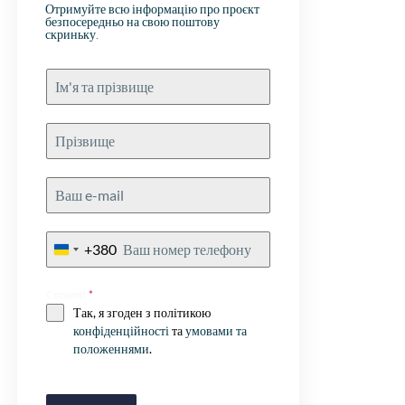
pro en de contra’
Отримуйте всю інформацію про проєкт
безпосередньо на свою поштову
rekening met de k
скриньку.
en afwerking van
projecten… zodat
kat in een zak ko
echte aanrader!
+380
Ukraine
+380
Consent
*
Так, я згоден з політикою
конфіденційності
та
умовами та
положеннями
.