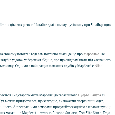
безліч цікавих розваг. Читайте далі в цьому путівнику про 5 найкращих
TOP BEDRIJF ISS
Ik heb onlangs (voor he
Wij hebben in Estepona
eerst) een nieuwbouw
een nieuwbouw
appartement aangeko
appartement gekocht en
bij Invest in Spain in Sp
zijn geholpen door Jasper
en ben over zowel de
Lees verder
Lees verder
en makelaar Stijn vd Kelen
service als de
на свіжому повітрі? Тоді вам потрібно знати дещо про
Марбелью
. Це
Rene
N de Vries
van IIS, zij zijn zeer
communicatie zeer
х клубів уздовж узбережжя. Єдине, про що слід пам’ятати під час вашого
28 April
3
gedreven en eerlijke
tevreden. Ik ben bijges
ють взимку. Одними з найкращих пляжних клубів у Марбельї є
2026
December
Nikki
adviseurs, wij hadden met
door Stijn en Niels en zij
2025
hen meteen de klik, en hij
hebben mij in alles per
heeft alle vertrouwen meer
bijgestaan! Ik beveel di
dan waar gemaakt. Na de
kantoor aan.
aankoop het hele proces
бається. Від старого міста Марбельї до галасливого
samen met Niels
Пуерто-Бануса
ви
doorlopen, en ook hij heeft
. Тут можна придбати все, що завгодно, включаючи спортивний одяг,
super werk verricht voor
то іншого. А прекрасними вечорами прогуляйтеся однією з жвавих вулиць
ons. Ik kan IIS aan iedereen
их магазинів Марбельї – Avenue Ricardo Soriano, The Elite Store, Deja