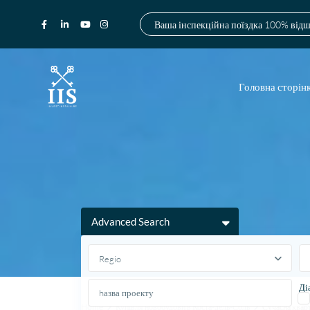
Ваша інспекційна поїздка 100% від
Головна сторін
Advanced Search
Regio
Ді
Home
Купівля новобудови в Коста-дель-Соль
Сучасна квар