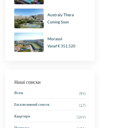
Australy Thera
Coming Soon
Morasol
Vanaf
€ 351.520
Наші списки
Вілла
(59)
Ексклюзивний список
(17)
Квартири
(189)
Пентхаус