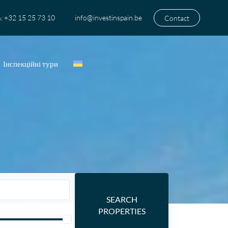
+32 15 25 73 10
info@investinspain.be
Contact
:
Інспекційні тури