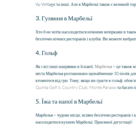
Vu Vintage та інші. Але в Марбельї також є великий т
3. Гуляння в Марбельї
Хто б не хотів насолодитися нічними вечірками в тако
безліччю нічних ресторанів і клубів. Ви можете вибрат
4. Гольф
Як і всі інші напрямки в Іспанії,
Марбелья
– це також м
міста Марбелья розташовано щонайменше 30 полів для г
втомитеся від гри. Тому, якщо ви граєте в гольф, обов’
Quinta Golf & Country Club
,
Monte Paraiso
та багато 
5. Їжа та напої в Марбельї
Марбелья – чудове місце, всіяне безліччю ресторанів і
насолодитися кухнею Марбельї. Приємної дегустації!