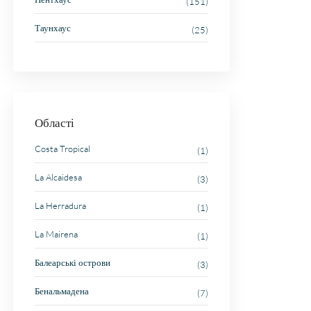
(151)
Таунхаус
(25)
Області
Costa Tropical
(1)
La Alcaidesa
(3)
La Herradura
(1)
La Mairena
(1)
Балеарські острови
(3)
Бенальмадена
(7)