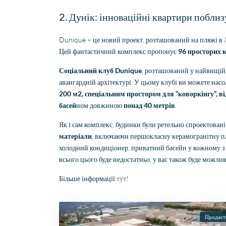
2. Дунік: інноваційні квартири побли
Dunique – це новий проект, розташований на пляжі в
Цей фантастичний комплекс пропонує
96 просторих к
Соціальний клуб Dunique
, розташований у найвищій 
авангардній архітектурі. У цьому клубі ви можете нас
200 м2, спеціальним простором для “коворкінгу”, в
басей
ном довжиною
понад 40 метрів
.
Як і сам комплекс, будинки були ретельно спроектовані
матеріали
, включаючи першокласну керамогранітну пл
холодний кондиціонер, приватний басейн у кожному з 
всього цього буде недостатньо, у вас також буде можлив
Більше інформації
тут
!
Продаєт