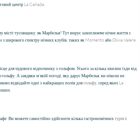
adviseren, dit is zoals je als
орговий центр
La Cañada.
klant behandeld wilt
worden.
му місті-тусовщику, як Марбелья? Тут вирує захоплююче нічне життя з
и з широкого спектру нічних клубів, таких як
Momento
або
Olivia Valere
.
ісце для чудового відпочинку з гольфом. Усього за кілька хвилин їзди від
ольфу. А завдяки м’якій погоді, яку дарує Марбелья, ви ніколи не
язково відвідайте одні з найкращих полів для
гольфу
, серед яких
La
інших.
 кафе. Ви можете самостійно здійснити кілька гастрономічних
турів
і