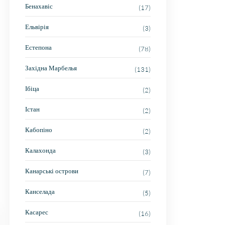
Бенахавіс
(17)
Ельвірія
(3)
Естепона
(78)
Західна Марбелья
(131)
Ібіца
(2)
Істан
(2)
Кабопіно
(2)
Калахонда
(3)
Канарські острови
(7)
Канселада
(5)
Касарес
(16)