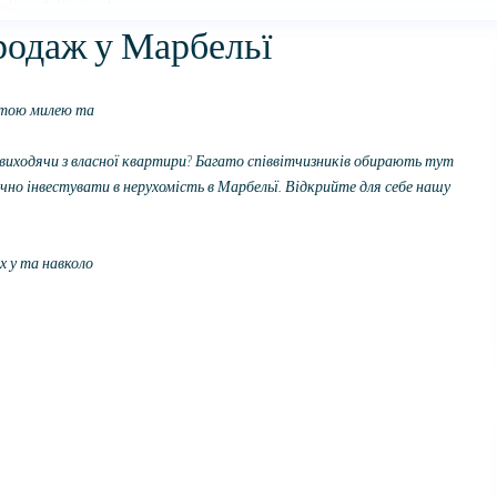
родаж у Марбельї
лотою милею та
 виходячи з власної квартири? Багато співвітчизників обирають тут
чно інвестувати в нерухомість в Марбельї. Відкрийте для себе нашу
х у та навколо