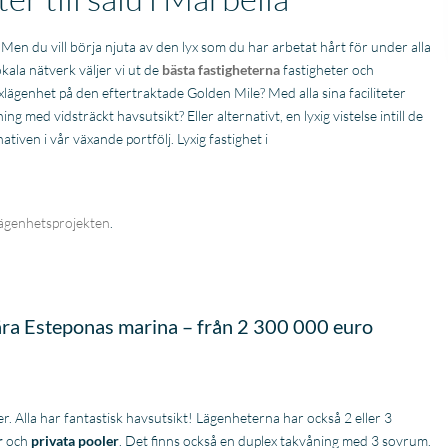
. Men du vill börja njuta av den lyx som du har arbetat hårt för under alla
okala nätverk väljer vi ut de
bästa fastigheterna
fastigheter och
yxlägenhet på den eftertraktade Golden Mile? Med alla sina faciliteter
åning med vidsträckt havsutsikt? Eller alternativt, en lyxig vistelse intill de
ativen i vår växande portfölj. Lyxig fastighet i
lägenhetsprojekten
.
nära
Esteponas
marina – från 2 300 000 euro
er. Alla har fantastisk havsutsikt! Lägenheterna har också 2 eller 3
r
och
privata pooler
. Det finns också en duplex takvåning med 3 sovrum.