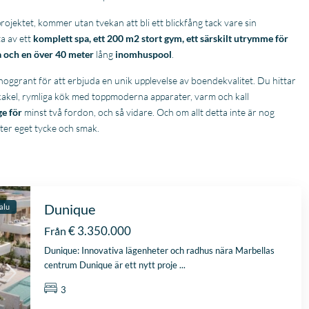
projektet, kommer utan tvekan att bli ett blickfång tack vare sin
a av ett
komplett spa, ett 200 m2 stort gym, ett särskilt utrymme för
 och en över 40 meter
lång
inomhuspool
.
oggrant för att erbjuda en unik upplevelse av boendekvalitet. Du hittar
nskakel, rymliga kök med toppmoderna apparater, varm och kall
ge för
minst två fordon, och så vidare. Och om allt detta inte är nog
ter eget tycke och smak.
Dunique
salu
€ 3.350.000
Från
Dunique: Innovativa lägenheter och radhus nära Marbellas
centrum Dunique är ett nytt proje
...
3