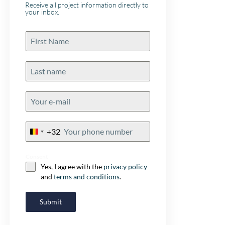
pro en de contra’
Receive all project information directly to
your inbox.
rekening met de k
en afwerking van
projecten… zodat
kat in een zak ko
echte aanrader!
+32
Belgium
+32
Consent
Yes, I agree with the
privacy policy
and
terms and conditions
.
Submit