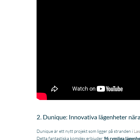
2. Dunique: Innovativa lägenheter när
Dunique är ett nytt projekt som ligger på stranden i
La
Detta fantastiska komplex erbjuder
96 rymliga lägenh