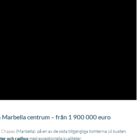
a Marbella centrum – från 1 900 000 euro
s Chapas
(Marbella), på en av de sista tillgängliga tomterna
på
kusten.
eter och radhus
med exceptionella kvaliteter.