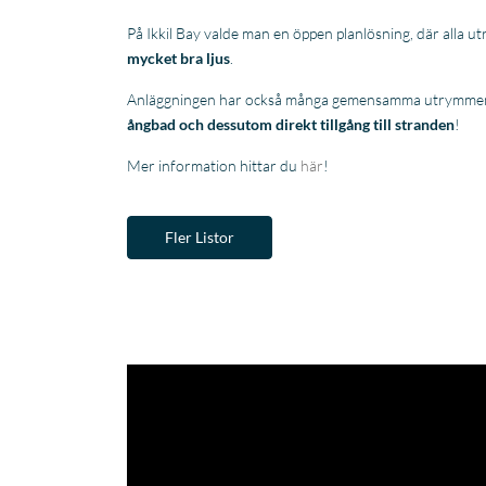
På Ikkil Bay valde man en öppen planlösning, där alla u
mycket bra ljus
.
Anläggningen har också många gemensamma utrymmen.
ångbad och dessutom direkt tillgång till stranden
!
Mer information hittar du
här
!
Fler Listor