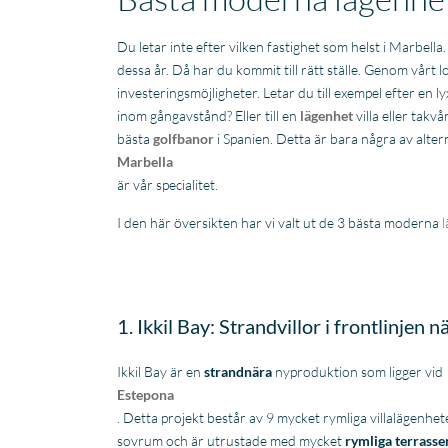
Du letar inte efter vilken fastighet som helst i Marbella
dessa år. Då har du kommit till rätt ställe. Genom vårt l
investeringsmöjligheter. Letar du till exempel efter en l
inom gångavstånd? Eller till en
lägenhet
villa eller takv
bästa
golfbanor
i Spanien. Detta är bara några av altern
Marbella
är vår specialitet.
I den här översikten har vi valt ut de 3 bästa moderna
1. Ikkil Bay: Strandvillor i frontlinjen 
Ikkil Bay är en
strandnära
nyproduktion som ligger vid
Estepona
. Detta projekt består av 9 mycket rymliga villalägenhet
sovrum och är utrustade med mycket
rymliga terrasse