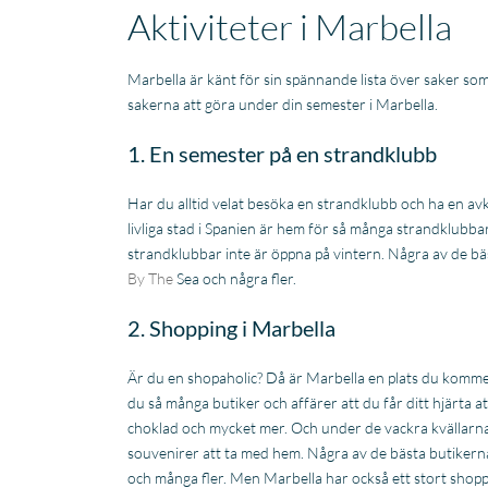
Aktiviteter i Marbella
Marbella är känt för sin spännande lista över saker som
sakerna att göra under din semester i Marbella.
Fantastische service en
begeleiding
1. En semester på en strandklubb
Zeer goede service en
uitstekende samenwerking.
Er werd echt de tijd
Har du alltid velat besöka en strandklubb och ha en 
Lees verder
genomen om mijn wensen
livliga stad i Spanien är hem för så många strandklubba
Fien
in kaart te brengen. Dankzij
strandklubbar inte är öppna på vintern. Några av de bä
28 April
Stijn, mijn
By The
Sea och några fler.
2026
vastgoedmakelaar, heb ik
mijn droomhuis gevonden.
2. Shopping i Marbella
Zelfs toen ik niet in Spanje
was, verliep de
Är du en shopaholic? Då är Marbella en plats du kommer a
communicatie
du så många butiker och affärer att du får ditt hjärta at
probleemloos. Alles verliep
perfect, alleen maar lof!
choklad och mycket mer. Och under de vackra kvällarna
souvenirer att ta med hem. Några av de bästa butikerna
och många fler. Men Marbella har också ett stort shop