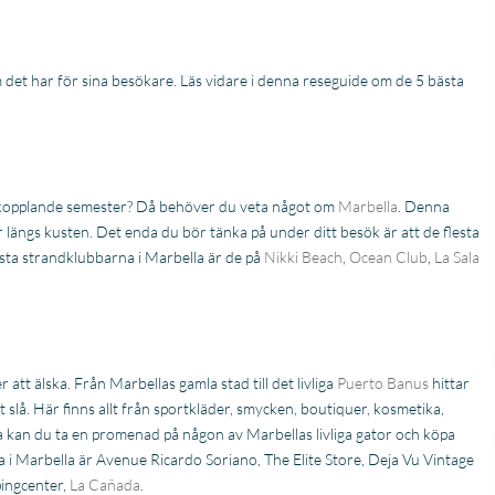
 det har för sina besökare. Läs vidare i denna reseguide om de 5 bästa
TOP BEDRIJF ISS
Ik heb onlangs (voor he
Wij hebben in Estepona
eerst) een nieuwbouw
een nieuwbouw
appartement aangeko
appartement gekocht en
bij Invest in Spain in Sp
zijn geholpen door Jasper
en ben over zowel de
avkopplande semester? Då behöver du veta något om
Marbella
. Denna
Lees verder
Lees verder
en makelaar Stijn vd Kelen
service als de
r längs kusten. Det enda du bör tänka på under ditt besök är att de flesta
Rene
N de Vries
van IIS, zij zijn zeer
communicatie zeer
sta strandklubbarna i Marbella är de på
Nikki Beach
,
Ocean Club
,
La Sala
28 April
3
gedreven en eerlijke
tevreden. Ik ben bijges
2026
December
adviseurs, wij hadden met
door Stijn en Niels en zij
2025
hen meteen de klik, en hij
hebben mij in alles per
heeft alle vertrouwen meer
bijgestaan! Ik beveel di
dan waar gemaakt. Na de
kantoor aan.
tt älska. Från Marbellas gamla stad till det livliga
Puerto Banus
hittar
aankoop het hele proces
t slå. Här finns allt från sportkläder, smycken, boutiquer, kosmetika,
samen met Niels
doorlopen, en ook hij heeft
 kan du ta en promenad på någon av Marbellas livliga gator och köpa
super werk verricht voor
 i Marbella är Avenue Ricardo Soriano, The Elite Store, Deja Vu Vintage
ons. Ik kan IIS aan iedereen
pingcenter,
La Cañada
.