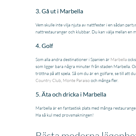
3. Gå ut i Marbella
Vem skulle inte vilja njuta av nattfester i en sådan pa
nattrestauranger och klubbar. Du kan välja mellan en m
4. Golf
Som alla andra destinationer i Spanien är
Marbella
också
som ligger bara några minuter från staden Marbella. O
tröttna på att spela. Så om du är en golfare, se till att
Country Club
,
Monte Paraiso
och många fler.
5. Äta och dricka i Marbella
Marbella är en fantastisk plats med många restauranger
Ha så kul med provsmakningen!
Bästa moderna lägenheter