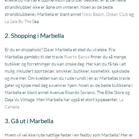
strandklubber ikke er åpne om vinteren. Noen av de beste
strandklubbene i Marbella er blant annet
Nikki Beach
,
Ocean Club
og
La Sala By The
Sea.
2. Shopping i Marbella
Er du en shopaholic? Da er Marbella et sted du vil elske. Fra
Marbellas gamleby til det travle
Puerto Banus
finner du så mange
butikker og forretninger du kan ønske deg. Her kan du få tak i alt
mulig, inkludert sportsklær, smykker, butikker, kosmetikk, sjokolade
og mye mer. Om kvelden kan du rusle rundt i en av Marbellas travle
gater og kjøpe med deg suvenirer hjem. Noen av de beste butikkene i
Marbella er blant annet Avenue Ricardo Soriano, The Elite Store og
Deja Vu Vintage. Men Marbella har også et stort kjøpesenter,
La
Cañada
.
3. Gå ut i Marbella
Hvem vil vel ikke nyte nattlige fester i en festby som Marbella? Her er