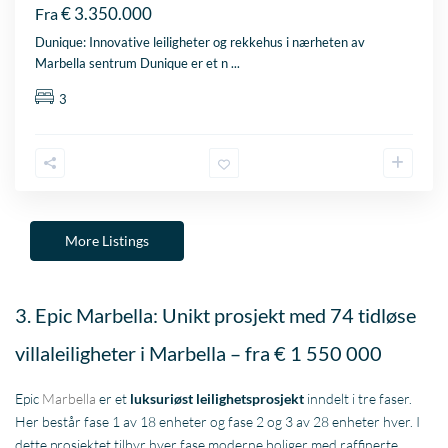
€ 3.350.000
Fra
Dunique: Innovative leiligheter og rekkehus i nærheten av
Marbella sentrum Dunique er et n
...
3
More Listings
3. Epic Marbella: Unikt prosjekt med 74 tidløse
villaleiligheter i Marbella – fra € 1 550 000
Epic
Marbella
er et
luksuriøst leilighetsprosjekt
inndelt i tre faser.
Her består fase 1 av 18 enheter og fase 2 og 3 av 28 enheter hver. I
dette prosjektet tilbyr hver fase moderne boliger med raffinerte