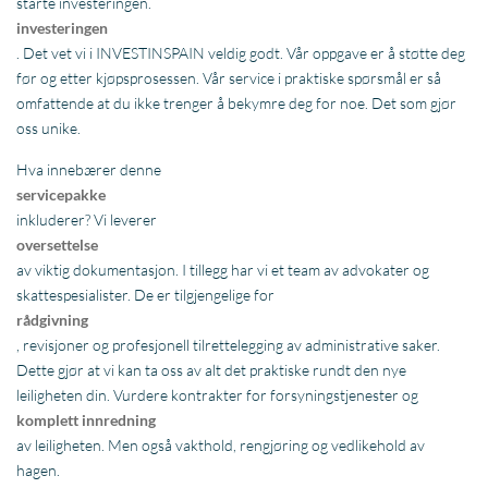
starte investeringen.
investeringen
. Det vet vi i INVESTINSPAIN veldig godt. Vår oppgave er å støtte deg
før og etter kjøpsprosessen. Vår service i praktiske spørsmål er så
omfattende at du ikke trenger å bekymre deg for noe. Det som gjør
oss unike.
Hva innebærer denne
servicepakke
inkluderer? Vi leverer
oversettelse
av viktig dokumentasjon. I tillegg har vi et team av advokater og
skattespesialister. De er tilgjengelige for
rådgivning
, revisjoner og profesjonell tilrettelegging av administrative saker.
Dette gjør at vi kan ta oss av alt det praktiske rundt den nye
leiligheten din. Vurdere kontrakter for forsyningstjenester og
komplett innredning
av leiligheten. Men også vakthold, rengjøring og vedlikehold av
hagen.