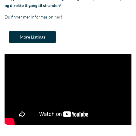
og direkte tilgang til stranden
!
Du finner mer informasjon
her
!
More Listings