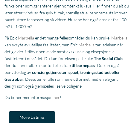
funksjoner som garanterer gjennomtenkt luksus. Her finner du alt du
leter etter: vinduer fra gulv til tak, romslig stue, panoramautsikt over
havet, store terrasser og så videre. Husene har også arealer fra 400
m2 til 1 000 m2.
På Epic
Marbella
er det mange fellesområder du kan bruke.
Marbella
kan skryte av utallige fasiliteter, men Epic
Marbella
tar ledelsen når
det gjelder å tilby noen av de mest eksklusive og eksepsjonelle
fasilitetene i området. Du kan for eksempel bruke
The Social Club
,
der du finner alt fra kontorfellesskap
til barnepass
. Du kan også
benytte deg av
conciergetjenester
,
spaet, treningsstudioet eller
Gastrobar
. Dessuten er alle rommene utformet med en elegant
design som også gjenspeiles i selve boligene.
Du finner mer informasjon
her
!
More Listings