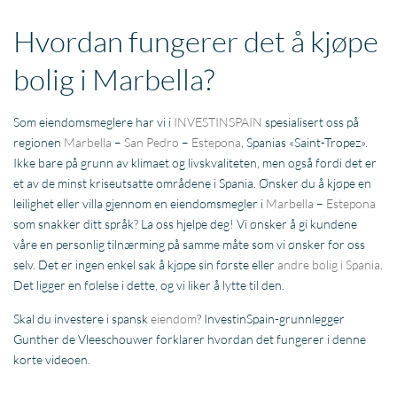
Hvordan fungerer det å kjøpe
bolig i Marbella?
Som eiendomsmeglere har vi i
INVESTINSPAIN
spesialisert oss på
regionen
Marbella
–
San Pedro
–
Estepona
, Spanias «Saint-Tropez».
Ikke bare på grunn av klimaet og livskvaliteten, men også fordi det er
et av de minst kriseutsatte områdene i Spania. Ønsker du å kjøpe en
leilighet eller villa gjennom en eiendomsmegler i
Marbella
–
Estepona
som snakker ditt språk? La oss hjelpe deg! Vi ønsker å gi kundene
våre en personlig tilnærming på samme måte som vi ønsker for oss
selv. Det er ingen enkel sak å kjøpe sin første eller
andre bolig i Spania
.
Det ligger en følelse i dette, og vi liker å lytte til den.
Skal du investere i spansk
eiendom
? InvestinSpain-grunnlegger
Gunther de Vleeschouwer forklarer hvordan det fungerer i denne
korte videoen.