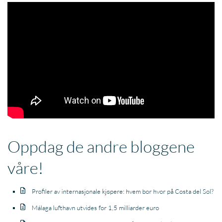
Oppdag de andre bloggene
våre!
Profiler av internasjonale kjøpere: hvem bor hvor på Costa del Sol?
Málaga lufthavn utvides for 1,5 milliarder euro