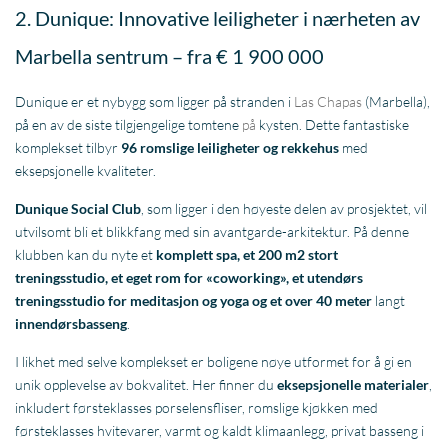
2. Dunique: Innovative leiligheter i nærheten av
Marbella sentrum – fra € 1 900 000
Dunique er et nybygg som ligger på stranden i
Las Chapas
(Marbella),
på en av de siste tilgjengelige tomtene
på
kysten. Dette fantastiske
komplekset tilbyr
96 romslige leiligheter og rekkehus
med
eksepsjonelle kvaliteter.
Dunique Social Club
, som ligger i den høyeste delen av prosjektet, vil
utvilsomt bli et blikkfang med sin avantgarde-arkitektur. På denne
klubben kan du nyte et
komplett spa, et 200 m2 stort
treningsstudio, et eget rom for «coworking», et utendørs
treningsstudio for meditasjon og yoga og et over 40 meter
langt
innendørsbasseng
.
I likhet med selve komplekset er boligene nøye utformet for å gi en
unik opplevelse av bokvalitet. Her finner du
eksepsjonelle materialer
,
inkludert førsteklasses porselensfliser, romslige kjøkken med
førsteklasses hvitevarer, varmt og kaldt klimaanlegg, privat basseng i