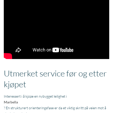
Utmerket service før og etter
kjøpet
Interessert i å kjøpe en nybygget leilighet i
Marbella
? En strukturert orienteringsfase er da et viktig skritt på veien mot å