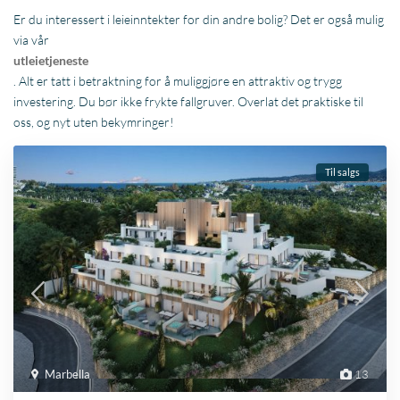
Er du interessert i leieinntekter for din andre bolig? Det er også mulig
via vår
utleietjeneste
. Alt er tatt i betraktning for å muliggjøre en attraktiv og trygg
investering. Du bør ikke frykte fallgruver. Overlat det praktiske til
oss, og nyt uten bekymringer!
Til salgs
Marbella
13