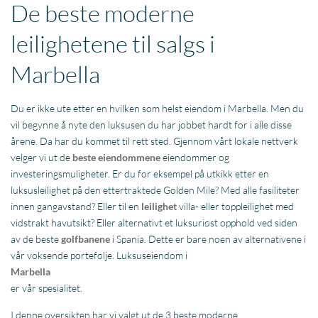
De beste moderne
leilighetene til salgs i
Marbella
Du er ikke ute etter en hvilken som helst eiendom i Marbella. Men du
vil begynne å nyte den luksusen du har jobbet hardt for i alle disse
årene. Da har du kommet til rett sted. Gjennom vårt lokale nettverk
velger vi ut de
beste eiendommene
eiendommer og
investeringsmuligheter. Er du for eksempel på utkikk etter en
luksusleilighet på den ettertraktede Golden Mile? Med alle fasiliteter
innen gangavstand? Eller til en
leilighet
villa- eller toppleilighet med
vidstrakt havutsikt? Eller alternativt et luksuriøst opphold ved siden
av de beste
golfbanene
i Spania. Dette er bare noen av alternativene i
vår voksende portefølje. Luksuseiendom i
Marbella
er vår spesialitet.
I denne oversikten har vi valgt ut de 3 beste moderne