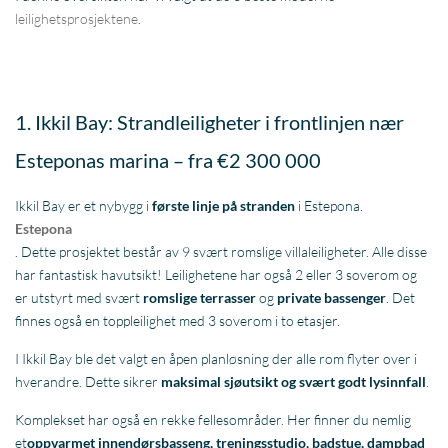
leilighetsprosjektene
.
1. Ikkil Bay: Strandleiligheter i frontlinjen nær
Esteponas
marina – fra €2 300 000
Ikkil Bay er et nybygg i
første linje på stranden
i Estepona.
Estepona
. Dette prosjektet består av 9 svært romslige villaleiligheter. Alle disse
har fantastisk havutsikt! Leilighetene har også 2 eller 3 soverom og
er utstyrt med svært
romslige terrasser
og
private bassenger
. Det
finnes også en toppleilighet med 3 soverom i to etasjer.
I Ikkil Bay ble det valgt en åpen planløsning der alle rom flyter over i
hverandre. Dette sikrer
maksimal sjøutsikt og svært godt lysinnfall
.
Komplekset har også en rekke fellesområder. Her finner du nemlig
et
oppvarmet innendørsbasseng, treningsstudio, badstue, dampbad