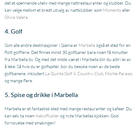
det et spennende uteliv med mange nattrestauranter og klubber. Du
kan velge mellom et bredt utvalg av nattklubber, som
Momento
eller
Olivia Valere
.
4. Golf
Som alle andre destinasjoner i Spania er
Marbella
også et sted for en
flott golfferie. Det finnes minst 30 golfbaner bare noen få minutter
fra Marbella by. Og med det milde været i Marbella blir du aldri lei av
å leke. Så hvis du er golfspiller, bør du besøke noen av de beste
golfbanene, inkludert
La Quinta Golf & Country Club
,
Monte Paraiso
og mange flere.
5. Spise og drikke i Marbella
Marbella er et fantastisk sted med mange restauranter og kafeer. Du
kan selv ta noen
matutflukter
og nyte Marbellas kjøkken. God
fornøyelse med smakingen!