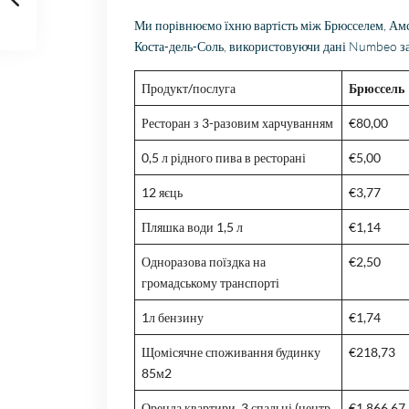
Ми порівнюємо їхню вартість між Брюсселем, Ам
Коста-дель-Соль, використовуючи дані Numbeo за
Продукт/послуга
Брюссель
Ресторан з 3-разовим харчуванням
€80,00
0,5 л рідного пива в ресторані
€5,00
12 яєць
€3,77
Пляшка води 1,5 л
€1,14
Одноразова поїздка на
€2,50
громадському транспорті
1л бензину
€1,74
Щомісячне споживання будинку
€218,73
85м2
Оренда квартири, 3 спальні (центр
€1.866,67