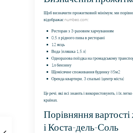
Щоб визначити прожитковий мінімум, ми порівнюєм
відображає
numbeo.com
:
Ресторан з 3-разовим харчуванням
0,5 л рідного пива в ресторані
12 яєць
Вода (пляшка 1,5 л)
Одноразова поїздка на громадському транспо
1л бензину
Щомісячне споживання будинку 85м2
Оренда квартири, 3 спальні (центр міста)
Це речі, які всі знають і використовують, і їх лег
країнах.
Порівняння вартості 
і Коста-дель-Соль