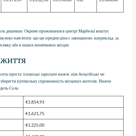
оль дешевше. Окреме проживання в центрі Марбельї коштує
ажливо пам’ятати, що ця середня ціна є завищеною, наприклад, за
пляжу або в інших виняткових місцях.
 життя
ить проста: іспанські зарплати нижчі, ніж бельгійські чи
 зберегти купівельну спроможність місцевих жителів. Нижче
-дель-Соль:
€1.854,93
€1.621,75
€1.225,00