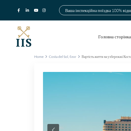
Ваша інспекційна поїздка 100% від
Головна сторінк
Home
Costa del Sol
,
блог
Вартість життя на узбережжі Кост