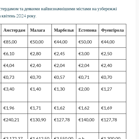
стердамом та деякими найвизначнішими містами на узбережжі
 квітень 2024 року.
Амстердам
Малага
Марбелья
Естепона
Фуенгірола
€85,00
€50,00
€44,00
€50,00
€44,00
€6,10
€2,80
€2,45
€3,00
€2,50
€4,04
€2,40
€2,04
€2,04
€2,40
€0,73
€0,70
€0,57
€0,71
€0,70
€3,40
€1,40
€1,30
€2,00
€1,27
€1,96
€1,71
€1,62
€1,62
€1,69
€240,21
€130,90
€127,78
€140,00
€127,78
€3.172.37
€1.612,50
€3.550,00
n.b.
€1.300,00