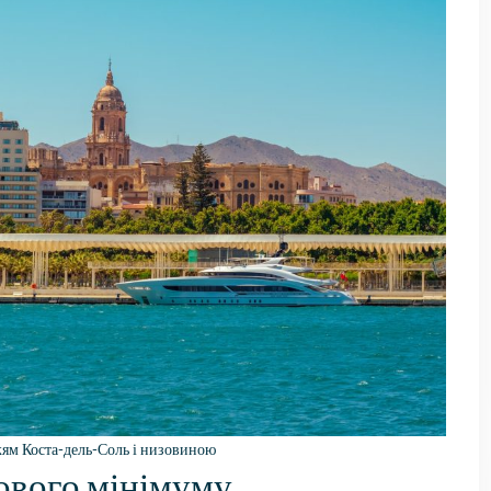
жям Коста-дель-Соль і низовиною
ового мінімуму