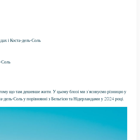
2026
vastgoedmakelaar, heb
mijn droomhuis gevond
Zelfs toen ik niet in Spa
was, verliep de
communicatie
probleemloos. Alles ver
ндах і Коста-дель-Соль
perfect, alleen maar lof
ь-Соль
, тому що там дешевше жити. У цьому блозі ми з’ясовуємо різницю у
а-дель-Соль у порівнянні з Бельгією та Нідерландами у 2024 році.