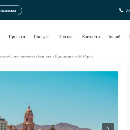
шкодована
UA
а
Проекти
Послуги
Про нас
Контакти
Інший
а-дель-Соль у порівнянні з Бельгією та Нідерландами у 2024 році