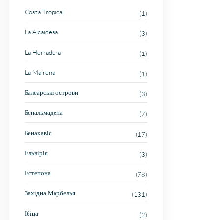
Costa Tropical
(1)
La Alcaidesa
(3)
La Herradura
(1)
La Mairena
(1)
Балеарські острови
(3)
Бенальмадена
(7)
Бенахавіс
(17)
Ельвірія
(3)
Естепона
(78)
Західна Марбелья
(131)
Ібіца
(2)