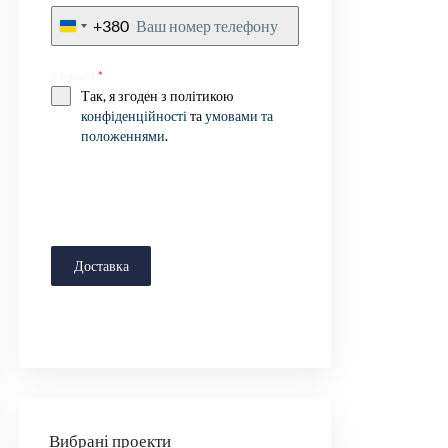
+380
Ukraine
+380
Consent
*
Так, я згоден з політикою
конфіденційності
та
умовами та
положеннями
.
Доставка
Вибрані проекти