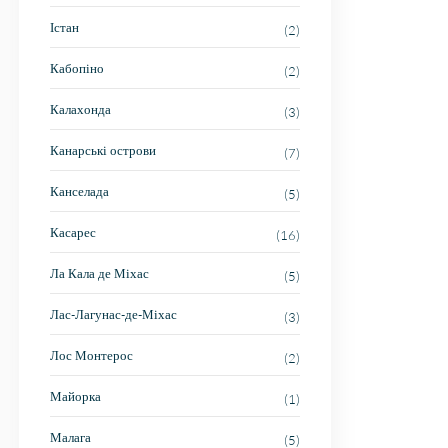
Істан
(2)
Кабопіно
(2)
Калахонда
(3)
Канарські острови
(7)
Канселада
(5)
Касарес
(16)
Ла Кала де Міхас
(5)
Лас-Лагунас-де-Міхас
(3)
Лос Монтерос
(2)
Майорка
(1)
Малага
(5)