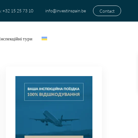
+32 15 25 73 10
info@investinspain.be
Contact
:
Інспекційні тури