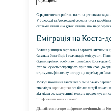
Фуенгірола
Середня чиста заробітна плата за регіонами за д
У Брюсселі та Амстердамі середня чиста заробітна
словами, більш ніж удвічі більше, ніж на узбереж
Еміграція на Коста-д
Велика різниця в зарплатах і вартості життя між 
багатьох бельгійців і голландців емігрувати. Пенс
бідних країнах, особливо приваблює Коста-дель-Со
(тепло і сухість покращують приплив крові до орг
отримують фінансову вигоду від переїзду до Іспан
Молоді покоління також все більше бачать переваг
внаслідок
коронакризи
все більше людей почали п
від місця розташування і можуть продовжувати св
”
цифровими кочівниками
“.
Дізнайтеся все про цифрових кочівників на Ко