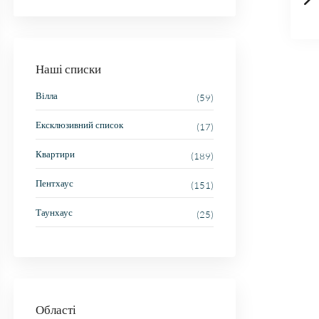
Наші списки
Вілла
(59)
Ексклюзивний список
(17)
Квартири
(189)
Пентхаус
(151)
Таунхаус
(25)
Області