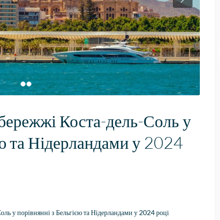
збережжі Коста-дель-Соль у
єю та Нідерландами у 2024
Fantastische service e
begeleiding
Zeer goede service en
uitstekende samenwerk
Er werd echt de tijd
Lees verder
genomen om mijn wen
Fien
in kaart te brengen. Dan
оль у порівнянні з Бельгією та Нідерландами у 2024 році
28 April
Stijn, mijn