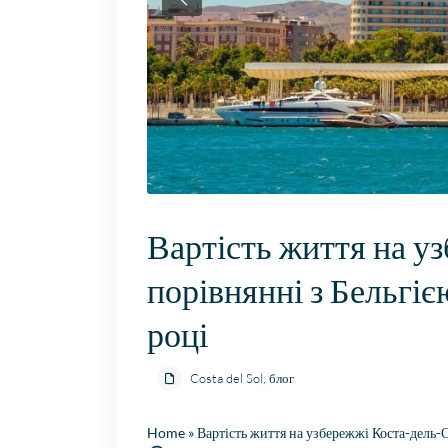
Вартість життя на у
порівнянні з Бельгі
році
Costa del Sol
,
блог
Home
»
Вартість життя на узбережжі Коста-дель-С