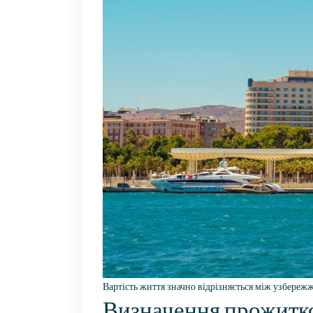
Вартість життя значно відрізняється між узбереж
Визначення прожитк