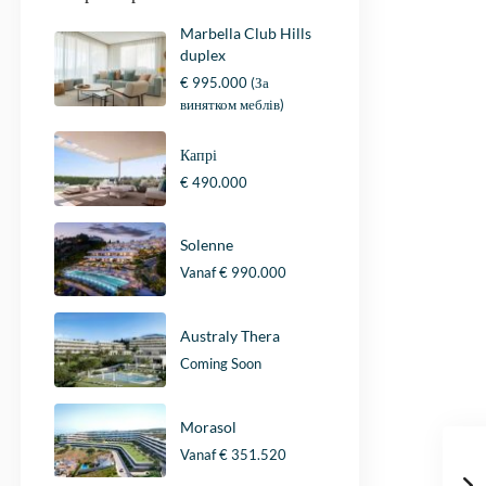
Marbella Club Hills
duplex
€ 995.000
(За
винятком меблів)
Капрі
€ 490.000
Solenne
Vanaf
€ 990.000
Australy Thera
Coming Soon
Morasol
Vanaf
€ 351.520