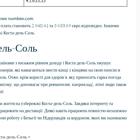
€1.633,33
аними
numbeo.com
 плата становить 2 840,41 та 3 633,69 євро відповідно. Іншими
жі Коста-дель-Соль.
ель-Соль
країнами з низьким рівнем доходу і Коста-дель-Соль змушує
іонерів, які намагаються звести кінці з кінцями на свою пенсію в
ль. Отже, крім користі для здоров’я, яку приносить гарна погода
анізму, що допомагає при ревматизмі, наприклад), літні люди також
ії.
и життя на узбережжі Коста-дель-Соль. Завдяки інтернету та
рацювати на дистанції. Деякі навіть працюють повністю незалежно
ою роботу з Бельгії чи Нідерландів за кордоном, яких ми називаємо
ста-дель-Соль >