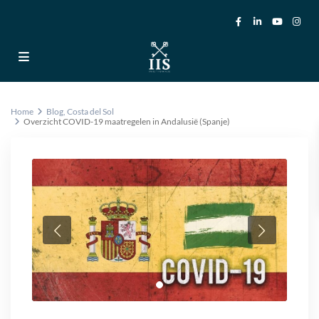
Home
Blog
,
Costa del Sol
Overzicht COVID-19 maatregelen in Andalusië (Spanje)