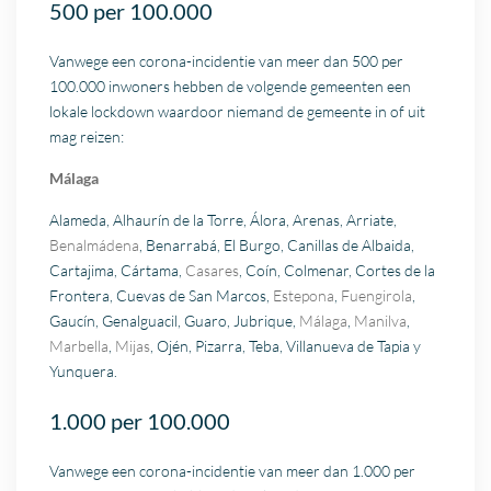
500 per 100.000
Vanwege een corona-incidentie van meer dan 500 per
100.000 inwoners hebben de volgende gemeenten een
lokale lockdown waardoor niemand de gemeente in of uit
mag reizen:
Málaga
Alameda, Alhaurín de la Torre, Álora, Arenas, Arriate,
Benalmádena
, Benarrabá, El Burgo, Canillas de Albaida,
Cartajima, Cártama,
Casares
, Coín, Colmenar, Cortes de la
Frontera, Cuevas de San Marcos,
Estepona
,
Fuengirola
,
Gaucín, Genalguacil, Guaro, Jubrique,
Málaga
,
Manilva
,
Marbella
,
Mijas
, Ojén, Pizarra, Teba, Villanueva de Tapia y
Yunquera.
1.000 per 100.000
Vanwege een corona-incidentie van meer dan 1.000 per