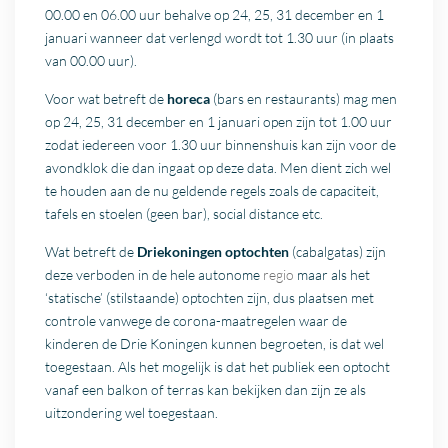
00.00 en 06.00 uur behalve op 24, 25, 31 december en 1
januari wanneer dat verlengd wordt tot 1.30 uur (in plaats
van 00.00 uur).
Voor wat betreft de
horeca
(bars en restaurants) mag men
op 24, 25, 31 december en 1 januari open zijn tot 1.00 uur
zodat iedereen voor 1.30 uur binnenshuis kan zijn voor de
avondklok die dan ingaat op deze data. Men dient zich wel
te houden aan de nu geldende regels zoals de capaciteit,
tafels en stoelen (geen bar), social distance etc.
Wat betreft de
Driekoningen optochten
(cabalgatas) zijn
deze verboden in de hele autonome
regio
maar als het
‘statische’ (stilstaande) optochten zijn, dus plaatsen met
controle vanwege de corona-maatregelen waar de
kinderen de Drie Koningen kunnen begroeten, is dat wel
toegestaan. Als het mogelijk is dat het publiek een optocht
vanaf een balkon of terras kan bekijken dan zijn ze als
uitzondering wel toegestaan.