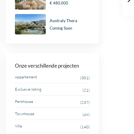
€ 480.000
Australy Thera
Coming Soon
Onze verschillende projecten
Appartement
(301)
Exclusive listing
(21)
Penthouse
(237)
Townhouse
(49)
Villa
(140)