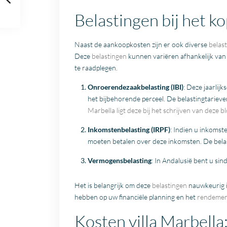
Belastingen bij het ko
Naast de aankoopkosten zijn er ook diverse
belas
Deze
belastingen
kunnen variëren afhankelijk van 
te raadplegen.
Onroerendezaakbelasting (IBI)
: Deze jaarlijk
het bijbehorende perceel. De belastingtarieven
Marbella ligt deze bij het schrijven van deze 
Inkomstenbelasting (IRPF)
: Indien u inkomst
moeten betalen over deze inkomsten. De belast
Vermogensbelasting
: In Andalusië bent u si
Het is belangrijk om deze
belastingen
nauwkeurig i
hebben op uw financiële planning en het
rendeme
Kosten villa Marbell