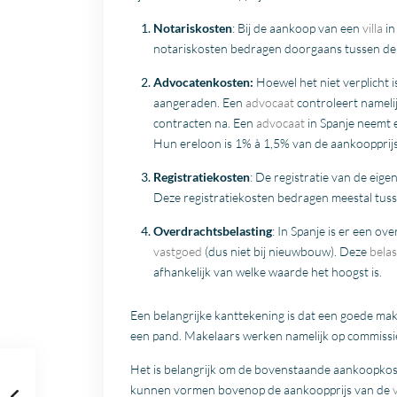
Notariskosten
: Bij de aankoop van een
villa
in
notariskosten bedragen doorgaans tussen de
Advocatenkosten:
Hoewel het niet verplicht 
aangeraden. Een
advocaat
controleert namelij
contracten na. Een
advocaat
in Spanje neemt e
Hun ereloon is 1% à 1,5% van de aankoopprijs
Registratiekosten
: De registratie van de ei
Deze registratiekosten bedragen meestal tus
Overdrachtsbelasting
: In Spanje is er een o
vastgoed
(dus niet bij nieuwbouw). Deze
belas
afhankelijk van welke waarde het hoogst is.
Een belangrijke kanttekening is dat een goede ma
een pand. Makelaars werken namelijk op commissie 
Het is belangrijk om de bovenstaande aankoopkoste
kunnen vormen bovenop de aankoopprijs van de
v