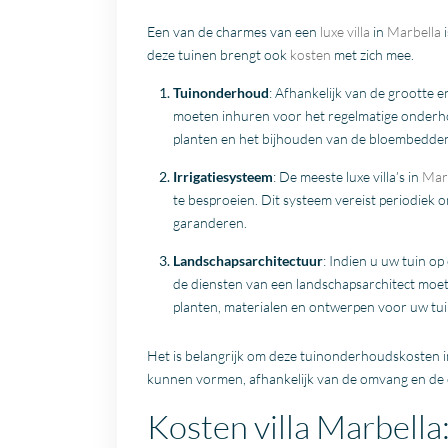
Een van de charmes van een
luxe villa
in
Marbella
i
deze tuinen brengt ook
kosten
met zich mee.
Tuinonderhoud
: Afhankelijk van de grootte e
moeten inhuren voor het regelmatige onderhou
planten en het bijhouden van de bloembedde
Irrigatiesysteem
: De meeste luxe villa’s in
Mar
te besproeien. Dit systeem vereist periodiek
garanderen.
Landschapsarchitectuur
: Indien u uw tuin o
de diensten van een landschapsarchitect moet
planten, materialen en ontwerpen voor uw tui
Het is belangrijk om deze tuinonderhoudskosten i
kunnen vormen, afhankelijk van de omvang en de c
Kosten villa Marbel