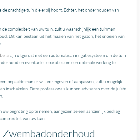
s de prachtige tuin die erbij hoort. Echter, het onderhouden van
n de complexiteit van uw tuin, zult u waarschijnlijk een tuinman
d. Dit kan bestaan uit het maaien van het gazon, het snoeien van
n.
bella
zijn uitgerust met een automatisch irrigatiesysteem om de tuin
 onderhoud en eventuele reparaties om een optimale werking te
p een bepaalde manier wilt vormgeven of aanpassen, zult u mogelijk
en inschakelen. Deze professionals kunnen adviseren over de juiste
n.
n uw begroting op te nemen, aangezien ze een aanzienlijk bedrag
omplexiteit van uw tuin.
la: Zwembadonderhoud