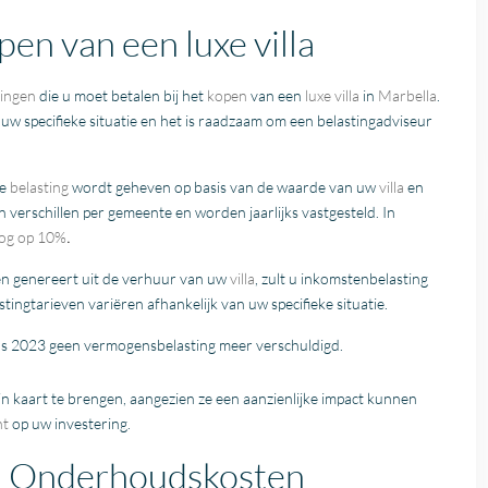
pen van een luxe villa
tingen
die u moet betalen bij het
kopen
van een
luxe villa
in
Marbella
.
uw specifieke situatie en het is raadzaam om een belastingadviseur
se
belasting
wordt geheven op basis van de waarde van uw
villa
en
 verschillen per gemeente en worden jaarlijks vastgesteld. In
blog op 10%
.
en genereert uit de verhuur van uw
villa
, zult u inkomstenbelasting
ingtarieven variëren afhankelijk van uw specifieke situatie.
nds 2023 geen vermogensbelasting meer verschuldigd.
n kaart te brengen, aangezien ze een aanzienlijke impact kunnen
nt
op uw investering.
a: Onderhoudskosten