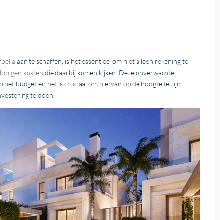
bella
aan te schaffen, is het essentieel om niet alleen rekening te
rborgen kosten
die daarbij komen kijken. Deze onverwachte
het budget en het is cruciaal om hiervan op de hoogte te zijn
nvestering te doen.