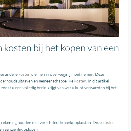
 kosten bij het kopen van een
erse andere
kosten
die men in overweging moet nemen. Deze
nderhoudsuitgaven en gemeenschappelijke
kosten
. In dit artikel
, zodat u een volledig beeld krijgt van wat u kunt verwachten bij het
u rekening houden met verschillende aankoopkosten. Deze
kosten
n aanzienlijk oplopen.