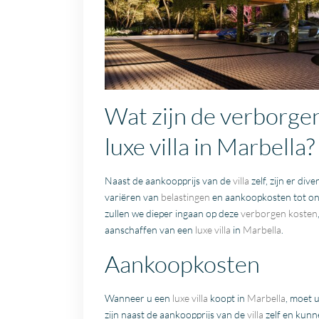
Wat zijn de verborgen
luxe villa in Marbella?
Naast de aankoopprijs van de
villa
zelf, zijn er div
variëren van
belastingen
en aankoopkosten tot o
zullen we dieper ingaan op deze
verborgen kosten
aanschaffen van een
luxe villa
in
Marbella
.
Aankoopkosten
Wanneer u een
luxe villa
koopt in
Marbella
, moet 
zijn naast de aankoopprijs van de
villa
zelf en kunne