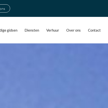
 ons
ige gidsen
Diensten
Verhuur
Over ons
Contact