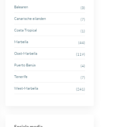
Balearen
(3)
Canarische eilanden
(7)
Costa Tropical
(1)
Marbella
(44)
Oost-Marbella
(119)
Puerto Banús
(4)
Tenerife
(7)
West-Marbella
(241)
Sociale media