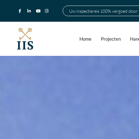
Uw inspectiereis 100% vergoed door
Home
Projecten
Hand