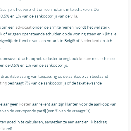
 Spanje is het verplicht om een notaris in te schakelen. De
 0,5% en 1% van de aankoopprijs van de
villa
.
is om een
advocaat
onder de arm te nemen, wordt het wel sterk
k of er geen openstaande schulden op de woning staan en kijkt alle
igenlijk de functie van een notaris in België of
Nederland
op zich.
.
gendomsoverdracht bij het kadaster brengt ook
kosten
met zich mee.
sen de 0,5% en 1% van de aankoopprijs.
verdrachtsbelasting van toepassing op de aankoop van bestaand
ting
bedraagt 7% van de aankoopprijs of de taxatiewaarde,
kelaar geen
kosten
aanrekent aan zijn klanten voor de aankoop van
van de verkopende partij (een % van de vraagprijs).
n goed in te calculeren, aangezien ze een aanzienlijk bedrag
illa
zelf.