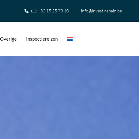
+32 15 25 73 10
info@investinspain.be
BE:
Overige
Inspectiereizen