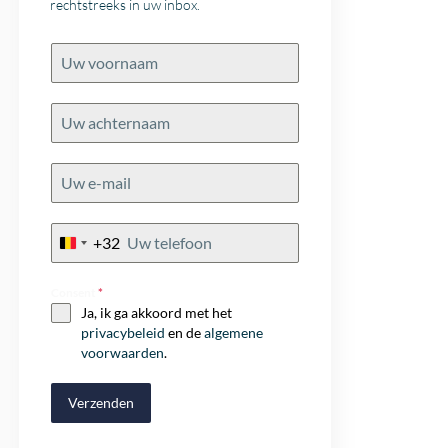
rechtstreeks in uw inbox.
+32
Belgium
+32
Consent
*
Ja, ik ga akkoord met het
privacybeleid
en de
algemene
voorwaarden
.
Verzenden