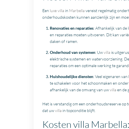
Een
luxe villa
in
Marbella
vereist regelmatig onder
onderhoudskosten kunnen aanzienlijk zijn en moe
Renovaties en reparaties
: Afhankelijk van de 
en reparaties moeten uitvoeren. Dit kan var
daken of ramen.
Onderhoud van systemen
: Uw
villa
is uitgeru
elektrische systemen en watervoorziening. D
reparaties om een optimale werking te garand
Huishoudelijke diensten
: Veel eigenaren van l
te schakelen voor het schoonmaken en onde
afhankelijk van de omvang van uw
villa
en de 
Het is verstandig om een onderhoudsreserve op
dat uw
villa
in topconditie blijft.
Kosten villa Marbell