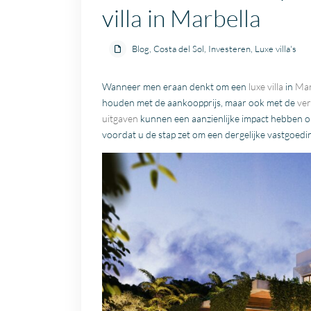
villa in Marbella
Blog
,
Costa del Sol
,
Investeren
,
Luxe villa's
Wanneer men eraan denkt om een
luxe villa
in
Mar
houden met de aankoopprijs, maar ook met de
ve
uitgaven
kunnen een aanzienlijke impact hebben op 
voordat u de stap zet om een dergelijke vastgoedi