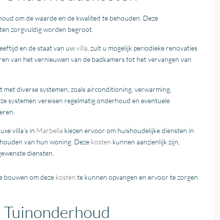
houd om de waarde en de kwaliteit te behouden. Deze
ten zorgvuldig worden begroot.
leeftijd en de staat van uw
villa
, zult u mogelijk periodieke renovaties
iëren van het vernieuwen van de badkamers tot het vervangen van
st met diverse systemen, zoals airconditioning, verwarming,
eze systemen vereisen regelmatig onderhoud en eventuele
eren.
uxe villa’s in
Marbella
kiezen ervoor om huishoudelijke diensten in
rhouden van hun woning. Deze
kosten
kunnen aanzienlijk zijn,
gewenste diensten.
 te bouwen om deze
kosten
te kunnen opvangen en ervoor te zorgen
a: Tuinonderhoud