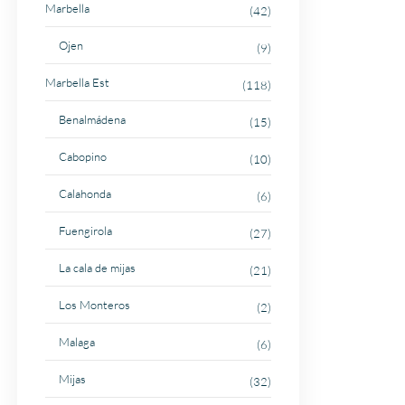
Marbella
(42)
Ojen
(9)
Marbella Est
(118)
Benalmádena
(15)
Cabopino
(10)
Calahonda
(6)
Fuengirola
(27)
La cala de mijas
(21)
Los Monteros
(2)
Malaga
(6)
Mijas
(32)