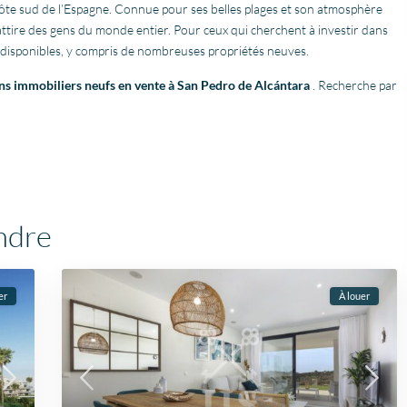
a côte sud de l’Espagne. Connue pour ses belles plages et son atmosphère
 attire des gens du monde entier. Pour ceux qui cherchent à investir dans
ns disponibles, y compris de nombreuses propriétés neuves.
ns immobiliers neufs en vente à San Pedro de Alcántara
. Recherche par
Fantastische service en
TOP B
ndre
begeleiding
Wij h
Zeer goede service en
een 
uitstekende samenwerking.
appar
er
À louer
Er werd echt de tijd
zijn 
Lees verder
Lees v
genomen om mijn wensen
en ma
Fien
in kaart te brengen. Dankzij
van IIS
28 April
Stijn, mijn
gedre
2026
vastgoedmakelaar, heb ik
advis
mijn droomhuis gevonden.
hen me