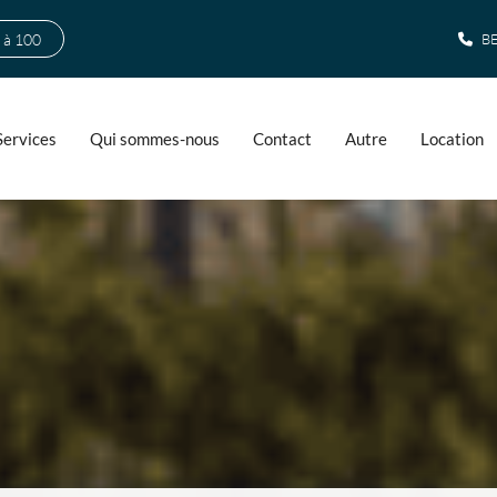
 à 100
BE
Services
Qui sommes-nous
Contact
Autre
Location