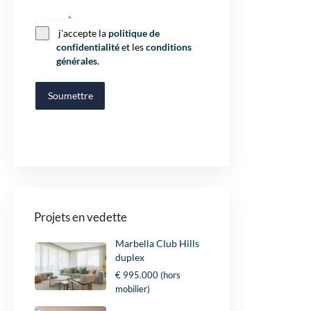
Consent
*
j'accepte la
politique de
confidentialité
et les
conditions
générales
.
Soumettre
Projets en vedette
Marbella Club Hills
duplex
€ 995.000
(hors
mobilier)