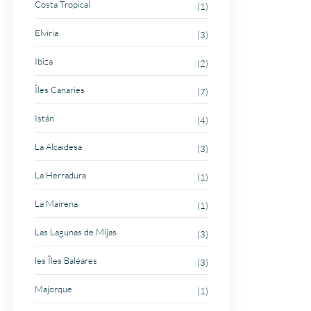
Costa Tropical
(1)
Elviria
(3)
Ibiza
(2)
Îles Canaries
(7)
Istán
(4)
La Alcaidesa
(3)
La Herradura
(1)
La Mairena
(1)
Las Lagunas de Mijas
(3)
les Îles Baléares
(3)
Majorque
(1)