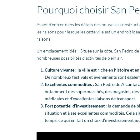
Pourquoi choisir San Pe
Avant d’entrer dans les détails des nouvelles constructi
les raisons pour lesquelles cette ville est un endroit idé
raisons
Un emplacement idéal : Située sur la côte, San Pedro de 
nombreuses possibilités d’activités de plein air.
Culture vivante :
la ville est riche en histoire et
De nombreux festivals et événements sont égaleme
Excellentes commodités :
San Pedro de Alcántara 
notamment des supermarchés, des magasins, des res
médicales et d’excellentes liaisons de transport.
Fort potentiel d’investissement
: la demande de bi
situation et à ses excellentes commodités. Cela si
temps, ce qui en fait un choix d’investissement ju