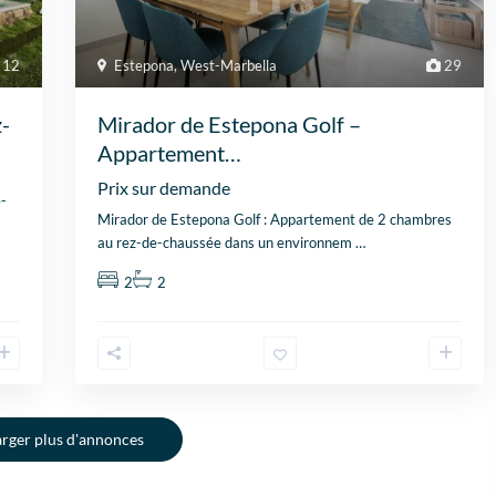
Zelfs toen ik niet in Spanje
heeft
was, verliep de
dan w
communicatie
aanko
Estepona
,
West-Marbella
29
12
probleemloos. Alles verliep
samen
perfect, alleen maar lof!
doorl
Mirador de Estepona Golf –
-
super
Appartement…
ons. I
advise
Prix sur demande
klant
-
worde
Mirador de Estepona Golf : Appartement de 2 chambres
au rez-de-chaussée dans un environnem
…
2
2
rger plus d'annonces