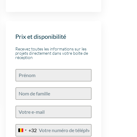
 alle vertrouwen meer
bijgestaan! Ik beveel dit
aar gemaakt. Na de
kantoor aan.
op het hele proces
 met Niels
open, en ook hij heeft
 werk verricht voor
Prix et disponibilité
k kan IIS aan iedereen
ren, dit is zoals je als
Recevez toutes les informations sur les
projets directement dans votre boîte de
 behandeld wilt
réception
n.
+32
Belgium
+32