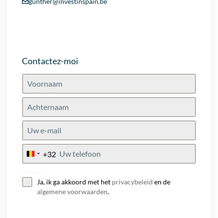
gunther@investinspain.be
Contactez-moi
+32
Belgium
+32
Consent
Ja, ik ga akkoord met het
privacybeleid
en de
algemene voorwaarden
.