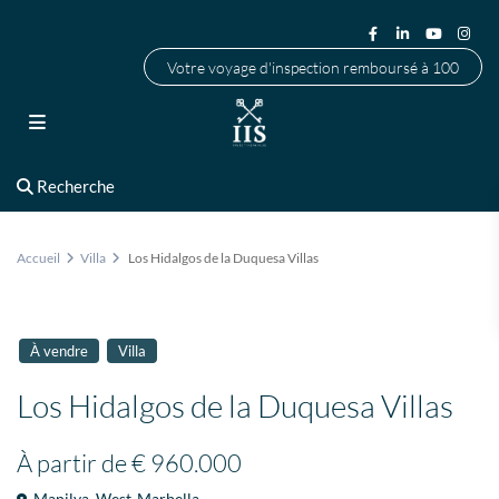
Votre voyage d'inspection remboursé à 100
Recherche
Accueil
Villa
Los Hidalgos de la Duquesa Villas
À vendre
Villa
Los Hidalgos de la Duquesa Villas
À partir de
€ 960.000
Manilva
,
West-Marbella