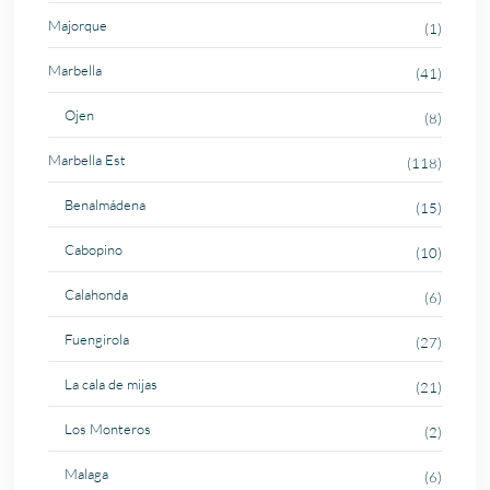
Majorque
(1)
Marbella
(41)
Ojen
(8)
Marbella Est
(118)
Benalmádena
(15)
Cabopino
(10)
Calahonda
(6)
Fuengirola
(27)
La cala de mijas
(21)
Los Monteros
(2)
Malaga
(6)