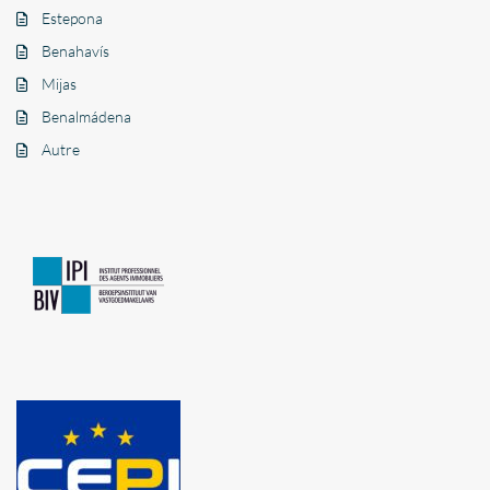
Estepona
Benahavís
Mijas
Benalmádena
Autre