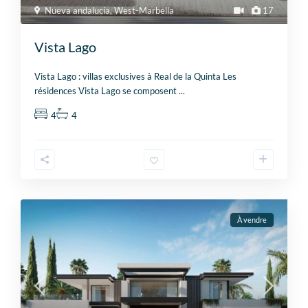
Nueva andalucia
,
West-Marbella
17
Vista Lago
Vista Lago : villas exclusives à Real de la Quinta Les
résidences Vista Lago se composent
...
4
4
À vendre