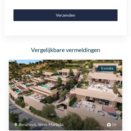
Verzenden
Vergelijkbare vermeldingen
À vendre
Benahavis
,
West-Marbella
26