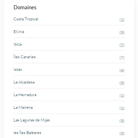
Domaines
Costa Tropical
(1)
Elviria
(3)
Ibiza
(2)
Îles Canaries
(7)
Istán
(4)
La Alcaidesa
(3)
La Herradura
(1)
La Mairena
(1)
Las Lagunas de Mijas
(3)
les Îles Baléares
(3)