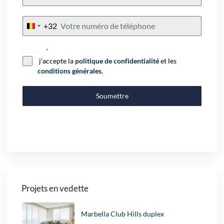
+32
Belgium
+32
Consent
*
j'accepte la
politique de confidentialité
et les
conditions générales
.
Soumettre
Projets en vedette
Marbella Club Hills duplex