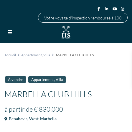
Votre voyage d'inspection remboursé à 100
Accueil
Appartement
,
Villa
MARBELLA CLUB HILLS
,
À vendre
Appartement
Villa
MARBELLA CLUB HILLS
à partir de
€ 830.000
Benahavis
,
West-Marbella