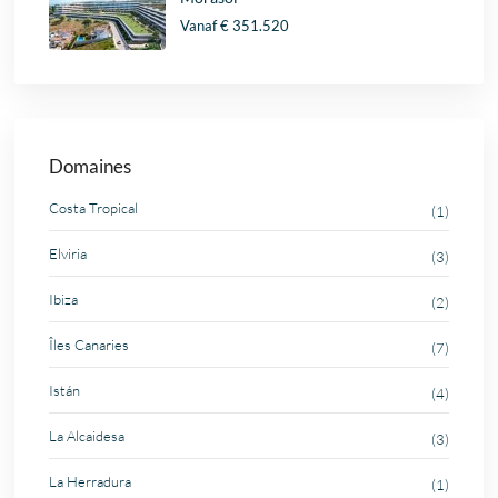
Vanaf
€ 351.520
Domaines
Costa Tropical
(1)
Elviria
(3)
Ibiza
(2)
Îles Canaries
(7)
Istán
(4)
La Alcaidesa
(3)
La Herradura
(1)