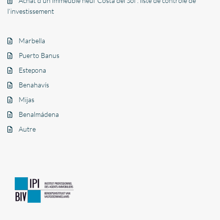
Achat d’un immeuble neuf Costa del Sol : liste de contrôle de
l’investissement
Marbella
Puerto Banus
Estepona
Benahavís
Mijas
Benalmádena
Autre