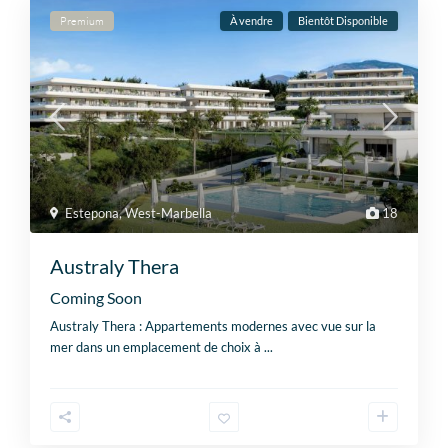
Premium
À vendre
Bientôt Disponible
Estepona
,
West-Marbella
18
Australy Thera
Coming Soon
Australy Thera : Appartements modernes avec vue sur la
mer dans un emplacement de choix à
...