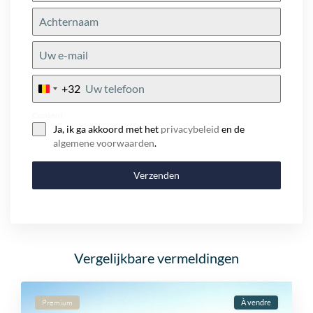
+32
Belgium
+32
Consent
Ja, ik ga akkoord met het
privacybeleid
en de
algemene voorwaarden
.
Verzenden
Vergelijkbare vermeldingen
Premium
À vendre