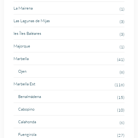
La Mairena
(1)
Las Lagunas de Mijas
(3)
les Îles Baléares
(3)
Majorque
(1)
Marbella
(41)
Ojen
(8)
Marbella Est
(118)
Benalmádena
(15)
Cabopino
(10)
Calahonda
(6)
Fuengirola
(27)