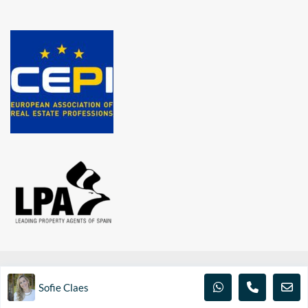
© INVESTINSPAIN.BE 2020 | Alle rechten voorbehouden | BA en
Sofie Claes
borgstelling via NV AXA Belgium (polisnr. 730.390.160)