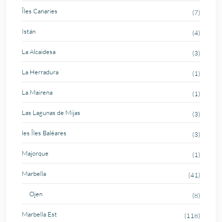
Îles Canaries
(7)
Istán
(4)
La Alcaidesa
(3)
La Herradura
(1)
La Mairena
(1)
Las Lagunas de Mijas
(3)
les Îles Baléares
(3)
Majorque
(1)
Marbella
(41)
Ojen
(8)
Marbella Est
(118)