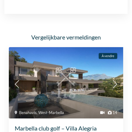
Vergelijkbare vermeldingen
À vendre
Benahavis
,
West-Marbella
14
Marbella club golf – Villa Alegria