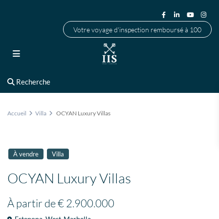
Votre voyage d'inspection remboursé à 100
Recherche
Accueil
Villa
OCYAN Luxury Villas
À vendre
Villa
OCYAN Luxury Villas
À partir de
€ 2.900.000
Estepona
,
West-Marbella