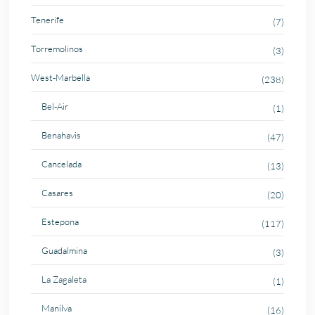
Tenerife
(7)
Torremolinos
(3)
West-Marbella
(238)
Bel-Air
(1)
Benahavis
(47)
Cancelada
(13)
Casares
(20)
Estepona
(117)
Guadalmina
(3)
La Zagaleta
(1)
Manilva
(16)