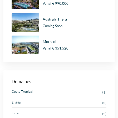
Vanaf
€ 990.000
Australy Thera
Coming Soon
Morasol
Vanaf
€ 351.520
Domaines
Costa Tropical
(1)
Elviria
(3)
Ibiza
(2)