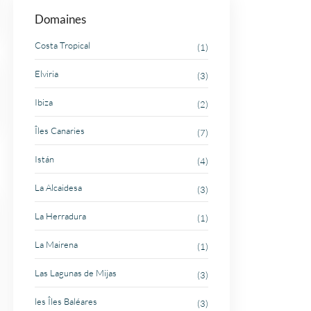
Domaines
Costa Tropical
(1)
Elviria
(3)
Ibiza
(2)
Îles Canaries
(7)
Istán
(4)
La Alcaidesa
(3)
La Herradura
(1)
La Mairena
(1)
Las Lagunas de Mijas
(3)
les Îles Baléares
(3)