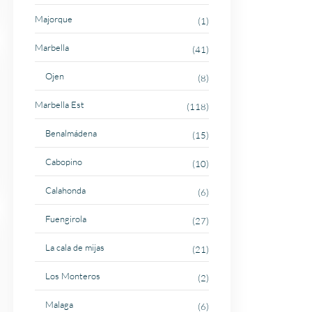
Majorque
(1)
Marbella
(41)
Ojen
(8)
Marbella Est
(118)
Benalmádena
(15)
Cabopino
(10)
Calahonda
(6)
Fuengirola
(27)
La cala de mijas
(21)
Los Monteros
(2)
Malaga
(6)