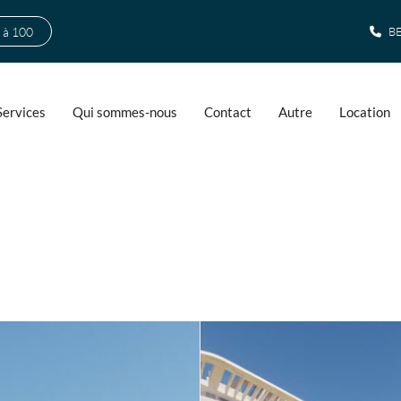
 à 100
BE
Services
Qui sommes-nous
Contact
Autre
Location