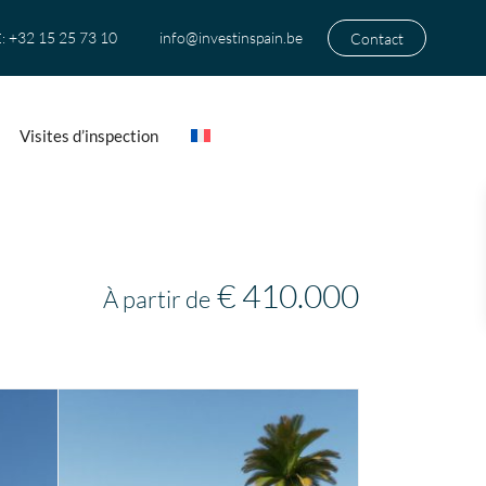
+32 15 25 73 10
info@investinspain.be
Contact
:
Visites d’inspection
€ 410.000
À partir de