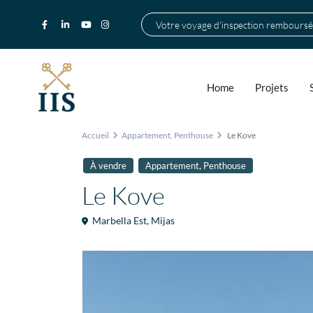
Votre voyage d'inspection remboursé
Home
Projets
Accueil
Appartement
,
Penthouse
Le Kove
,
À vendre
Appartement
Penthouse
Le Kove
Marbella Est
,
Mijas