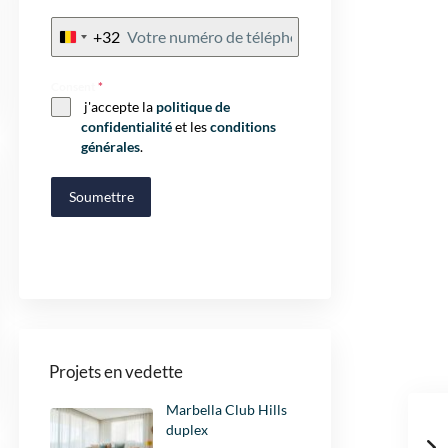
+32
Belgium
+32
Consent
*
j'accepte la
politique de
confidentialité
et les
conditions
générales
.
Soumettre
Projets en vedette
Marbella Club Hills
duplex