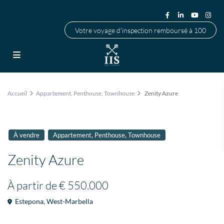
Votre voyage d'inspection remboursé à 100
Accueil
Appartement
,
Penthouse
,
Townhouse
Zenity Azure
,
,
À vendre
Appartement
Penthouse
Townhouse
Zenity Azure
À partir de
€ 550.000
Estepona
,
West-Marbella