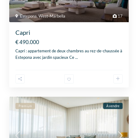
Estepona
,
West-Marbella
17
Capri
€ 490.000
Capri : appartement de deux chambres au rez-de-chaussée à
Estepona avec jardin spacieux Ce
...
Premium
À vendre