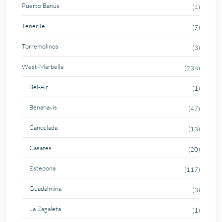
Puerto Banús
(4)
Tenerife
(7)
Torremolinos
(3)
West-Marbella
(238)
Bel-Air
(1)
Benahavis
(47)
Cancelada
(13)
Casares
(20)
Estepona
(117)
Guadalmina
(3)
La Zagaleta
(1)