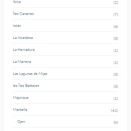
Ibiza
(2)
Îles Canaries
(7)
Istán
(4)
La Alcaidesa
(3)
La Herradura
(1)
La Mairena
(1)
Las Lagunas de Mijas
(3)
les Îles Baléares
(3)
Majorque
(1)
Marbella
(41)
Ojen
(8)