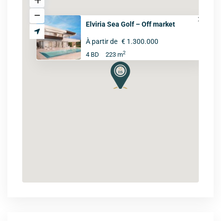
Elviria Sea Golf – Off market
À partir de
€ 1.300.000
2
4 BD
223 m