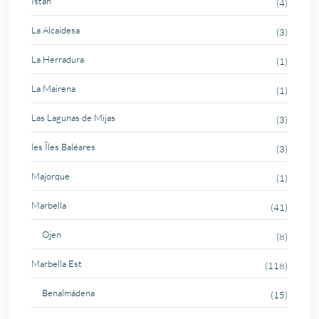
Istán
(4)
La Alcaidesa
(3)
La Herradura
(1)
La Mairena
(1)
Las Lagunas de Mijas
(3)
les Îles Baléares
(3)
Majorque
(1)
Marbella
(41)
Ojen
(8)
Marbella Est
(118)
Benalmádena
(15)