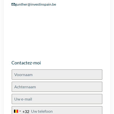
gunther@investinspain.be
Contactez-moi
+32
Belgium