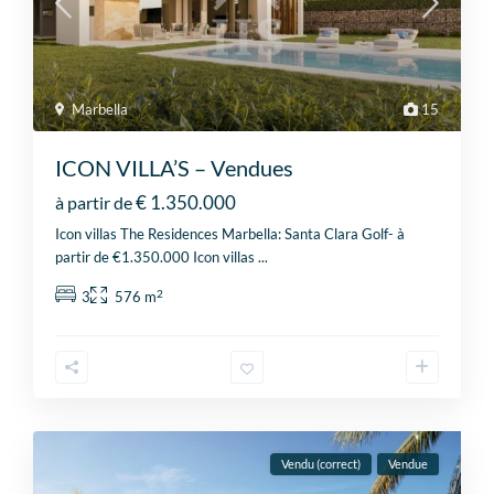
Marbella
15
ICON VILLA’S – Vendues
€ 1.350.000
à partir de
Icon villas The Residences Marbella: Santa Clara Golf- à
partir de €1.350.000 Icon villas
...
2
3
576 m
Vendu (correct)
Vendue