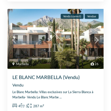
Vendu (correct)
Vendue
Marbella
26
LE BLANC MARBELLA (Vendu)
Vendu
Le Blanc Marbella: Villas exclusives sur La Sierra Blanca à
Marbella- Vendu Le Blanc Marbe
...
2
4
3
287 m