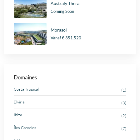
Australy Thera
Coming Soon
Morasol
Vanaf
€ 351.520
Domaines
Costa Tropical
(1)
Elviria
(3)
Ibiza
(2)
Îles Canaries
(7)