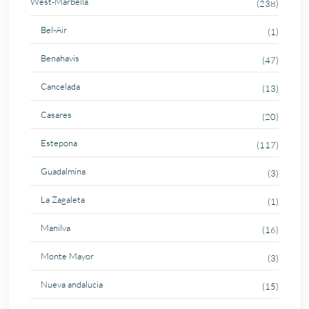
West-Marbella
(238)
Bel-Air
(1)
Benahavis
(47)
Cancelada
(13)
Casares
(20)
Estepona
(117)
Guadalmina
(3)
La Zagaleta
(1)
Manilva
(16)
Monte Mayor
(3)
Nueva andalucia
(15)