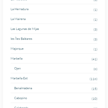
La Herradura
(1)
La Mairena
(1)
Las Lagunas de Mijas
(3)
les Îles Baléares
(3)
Majorque
(1)
Marbella
(41)
Ojen
(8)
Marbella Est
(118)
Benalmádena
(15)
Cabopino
(10)
Calahonda