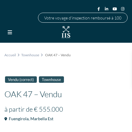
Votre voyage d'inspection remboursé à 100
Accueil
Townhouse
OAK 47 – Vendu
Vendu (correct)
Townhouse
OAK 47 – Vendu
à partir de
€ 555.000
Fuengirola
,
Marbella Est