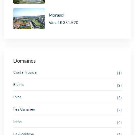
Morasol
Vanaf
€ 351.520
Domaines
Costa Tropical
(1)
Elviria
(3)
Ibiza
(2)
Îles Canaries
(7)
Istán
(4)
La Alcaidesa
(3)