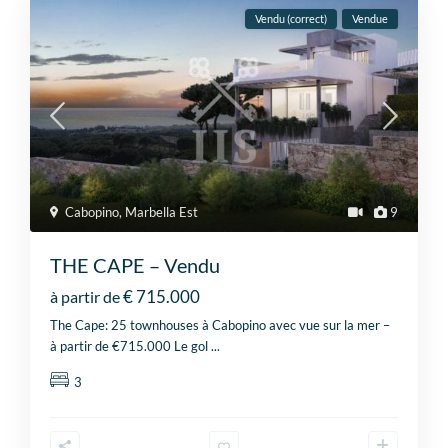
Vendu (correct)
Vendue
Cabopino
,
Marbella Est
9
THE CAPE – Vendu
€ 715.000
à partir de
The Cape: 25 townhouses à Cabopino avec vue sur la mer –
à partir de €715.000 Le gol
...
3