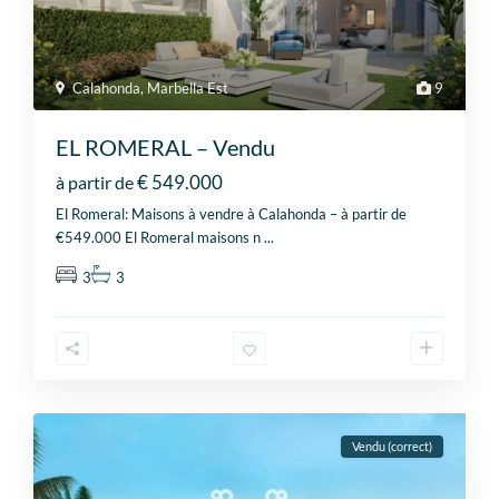
Calahonda
,
Marbella Est
9
EL ROMERAL – Vendu
€ 549.000
à partir de
El Romeral: Maisons à vendre à Calahonda – à partir de
€549.000 El Romeral maisons n
...
3
3
Vendu (correct)