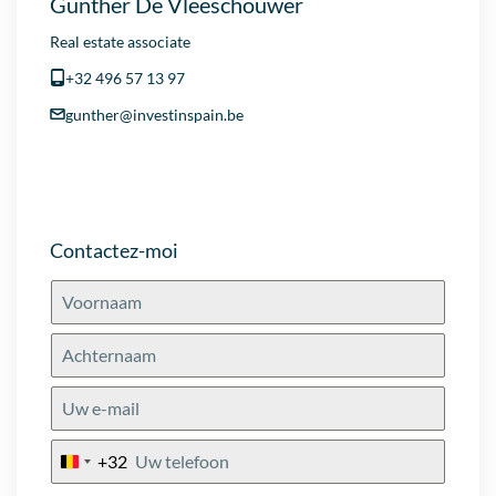
Gunther De Vleeschouwer
Real estate associate
+32 496 57 13 97
gunther@investinspain.be
Contactez-moi
+32
Belgium
+32