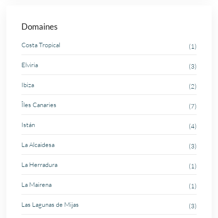
Domaines
Costa Tropical
(1)
Elviria
(3)
Ibiza
(2)
Îles Canaries
(7)
Istán
(4)
La Alcaidesa
(3)
La Herradura
(1)
La Mairena
(1)
Las Lagunas de Mijas
(3)