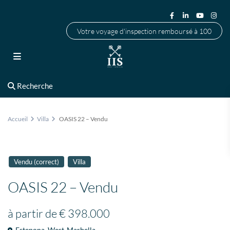
Votre voyage d'inspection remboursé à 100
Recherche
Accueil
Villa
OASIS 22 – Vendu
Vendu (correct)
Villa
OASIS 22 – Vendu
à partir de
€ 398.000
Estepona
,
West-Marbella