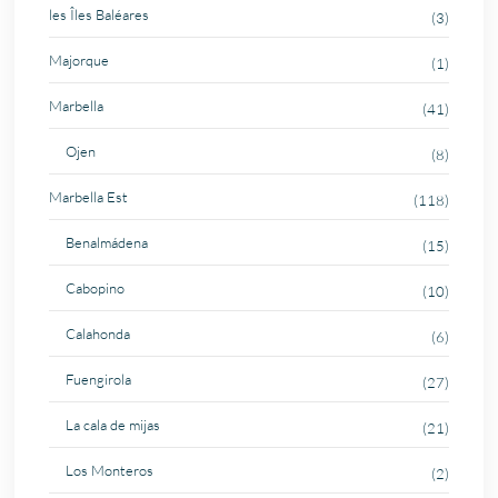
les Îles Baléares
(3)
Majorque
(1)
Marbella
(41)
Ojen
(8)
Marbella Est
(118)
Benalmádena
(15)
Cabopino
(10)
Calahonda
(6)
Fuengirola
(27)
La cala de mijas
(21)
Los Monteros
(2)