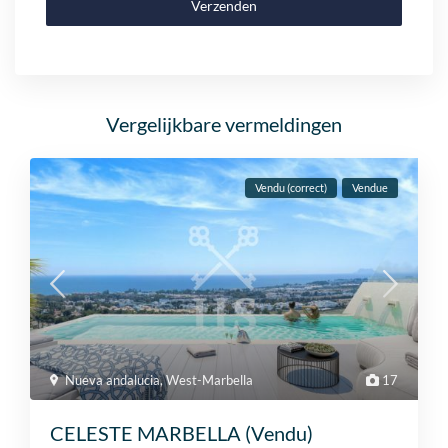
Verzenden
Vergelijkbare vermeldingen
Vendu (correct)
Vendue
Nueva andalucia
,
West-Marbella
17
CELESTE MARBELLA (Vendu)