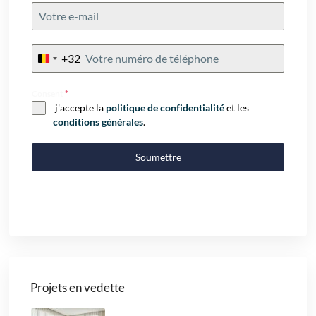
+32
Belgium
+32
Consent
*
j'accepte la
politique de confidentialité
et les
conditions générales
.
Soumettre
Projets en vedette