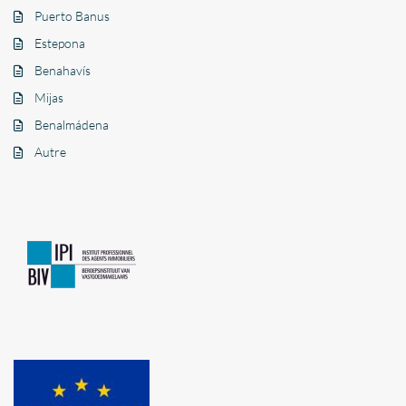
Puerto Banus
Estepona
Benahavís
Mijas
Benalmádena
Autre