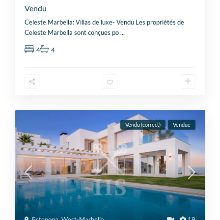
Vendu
Celeste Marbella: Villas de luxe- Vendu Les propriétés de
Celeste Marbella sont conçues po
...
4
4
Vendu (correct)
Vendue
Estepona
,
West-Marbella
19