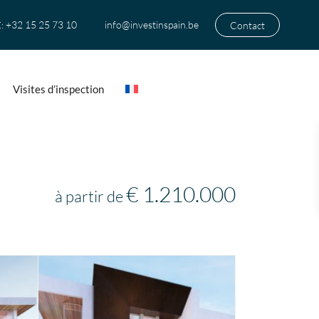
+32 15 25 73 10
info@investinspain.be
Contact
:
Visites d’inspection
€ 1.210.000
à partir de