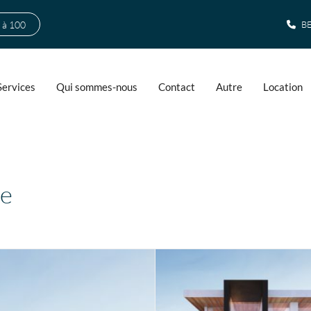
 à 100
BE
Services
Qui sommes-nous
Contact
Autre
Location
e