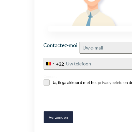
Contactez-moi
+32
Belgium
+32
Consent
Ja, ik ga akkoord met het
privacybeleid
en d
Verzenden