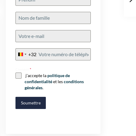
+32
Belgium
+32
Consent
*
j'accepte la
politique de
confidentialité
et les
conditions
générales
.
Soumettre