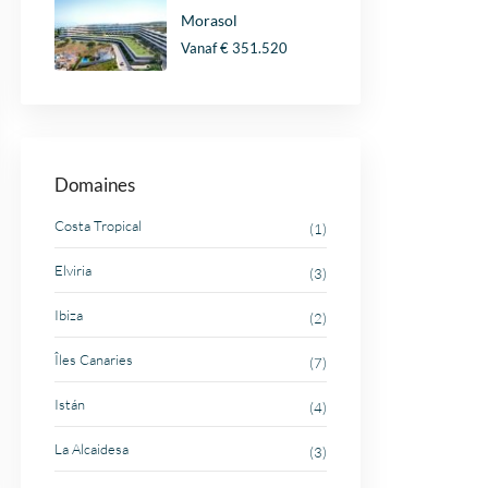
Morasol
Vanaf
€ 351.520
Domaines
Costa Tropical
(1)
Elviria
(3)
Ibiza
(2)
Îles Canaries
(7)
Istán
(4)
La Alcaidesa
(3)