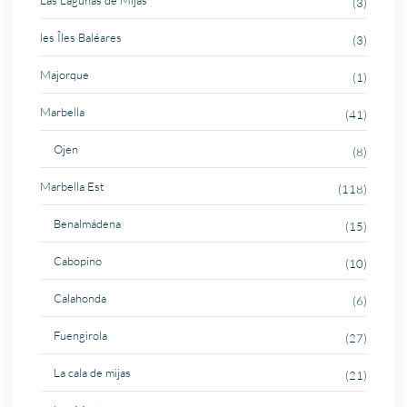
Las Lagunas de Mijas
(3)
les Îles Baléares
(3)
Majorque
(1)
Marbella
(41)
Ojen
(8)
Marbella Est
(118)
Benalmádena
(15)
Cabopino
(10)
Calahonda
(6)
Fuengirola
(27)
La cala de mijas
(21)