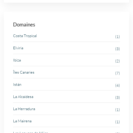
Domaines
Costa Tropical
(1)
Elviria
(3)
Ibiza
(2)
Îles Canaries
(7)
Istán
(4)
La Alcaidesa
(3)
La Herradura
(1)
La Mairena
(1)