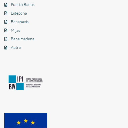
Puerto Banus
Estepona
Benahavís
Mijas
Benalmádena
Autre