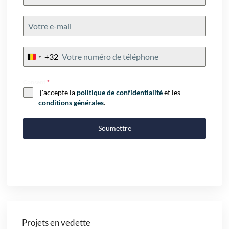
+32
Belgium
+32
Consent
*
j'accepte la
politique de confidentialité
et les
conditions générales
.
Soumettre
Projets en vedette