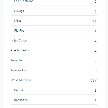
Los Monteros
(2)
Malaga
(6)
Mijas
(32)
Rio Real
(1)
Mijas Costa
(4)
Puerto Banús
(4)
Tenerife
(7)
Torremolinos
(3)
West-Marbella
(238)
Bel-Air
(1)
Benahavis
(47)