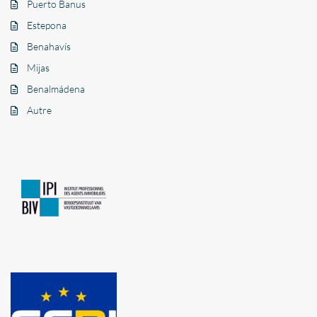
Puerto Banus
Estepona
Benahavís
Mijas
Benalmádena
Autre