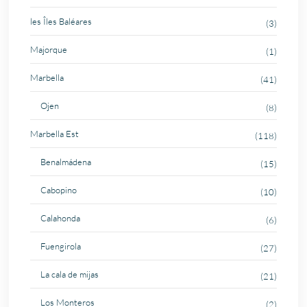
les Îles Baléares
(3)
Majorque
(1)
Marbella
(41)
Ojen
(8)
Marbella Est
(118)
Benalmádena
(15)
Cabopino
(10)
Calahonda
(6)
Fuengirola
(27)
La cala de mijas
(21)
Los Monteros
(2)