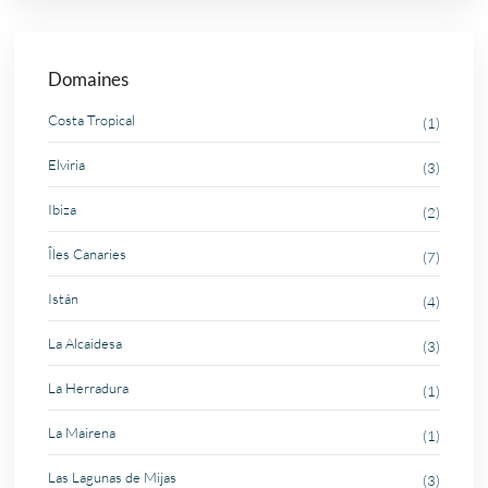
Domaines
Costa Tropical
(1)
Elviria
(3)
Ibiza
(2)
Îles Canaries
(7)
Istán
(4)
La Alcaidesa
(3)
La Herradura
(1)
La Mairena
(1)
Las Lagunas de Mijas
(3)