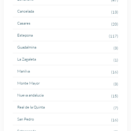
Cancelada
(13)
Casares
(20)
Estepona
(117)
Guadalmina
(3)
La Zagaleta
(1)
Manilva
(16)
Monte Mayor
(3)
Nueva andalucia
(15)
Real de la Quinta
(7)
San Pedro
(16)
Sotogrande