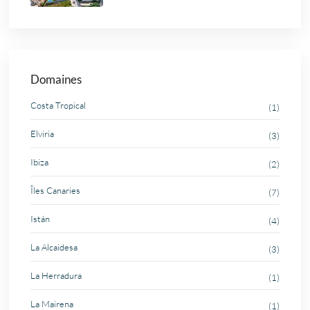
Domaines
Costa Tropical
(1)
Elviria
(3)
Ibiza
(2)
Îles Canaries
(7)
Istán
(4)
La Alcaidesa
(3)
La Herradura
(1)
La Mairena
(1)