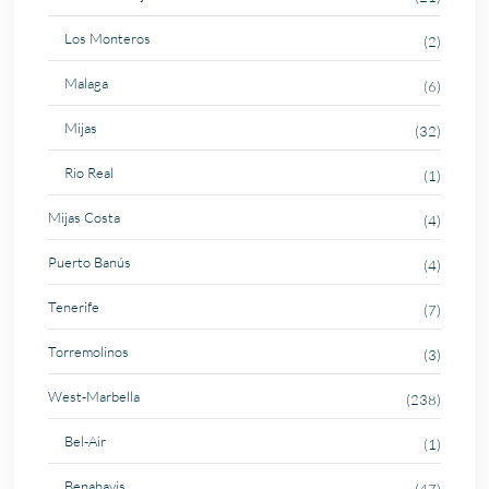
Los Monteros
(2)
Malaga
(6)
Mijas
(32)
Rio Real
(1)
Mijas Costa
(4)
Puerto Banús
(4)
Tenerife
(7)
Torremolinos
(3)
West-Marbella
(238)
Bel-Air
(1)
Benahavis
(47)