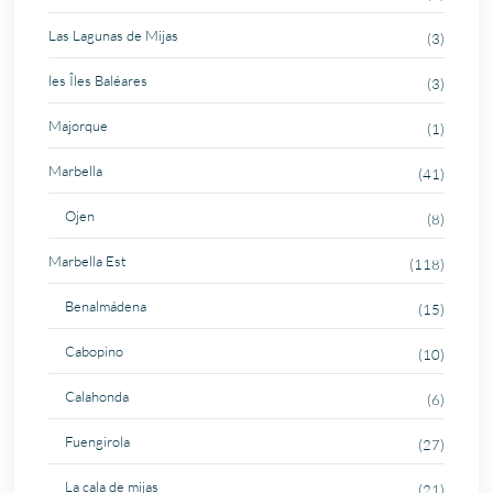
Las Lagunas de Mijas
(3)
les Îles Baléares
(3)
Majorque
(1)
Marbella
(41)
Ojen
(8)
Marbella Est
(118)
Benalmádena
(15)
Cabopino
(10)
Calahonda
(6)
Fuengirola
(27)
La cala de mijas
(21)