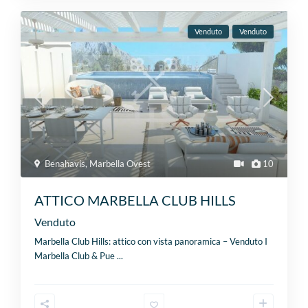
Venduto
Venduto
Benahavis
,
Marbella Ovest
10
ATTICO MARBELLA CLUB HILLS
Venduto
Marbella Club Hills: attico con vista panoramica – Venduto I
Marbella Club & Pue
...