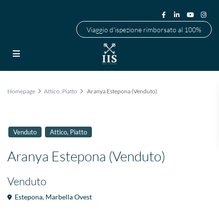
Viaggio d'ispezione rimborsato al 100%
Homepage
Attico
,
Piatto
Aranya Estepona (Venduto)
,
Venduto
Attico
Piatto
Aranya Estepona (Venduto)
Venduto
Estepona
,
Marbella Ovest