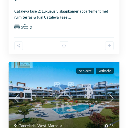
Cataleya fase 2: Luxueus 3 slaapkamer appartement met
ruim terras & tuin Cataleya Fase
...
3
2
Verkocht
Verkocht
Cancelada
,
West-Marbella
26