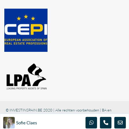
© INVESTINSPAIN.BE 2020 | Alle rechten voorbehouden | BA en
borgstelling via NV AXA Belgium (polisnr. 730.390.160)
Sofie Claes
Privacy Policy