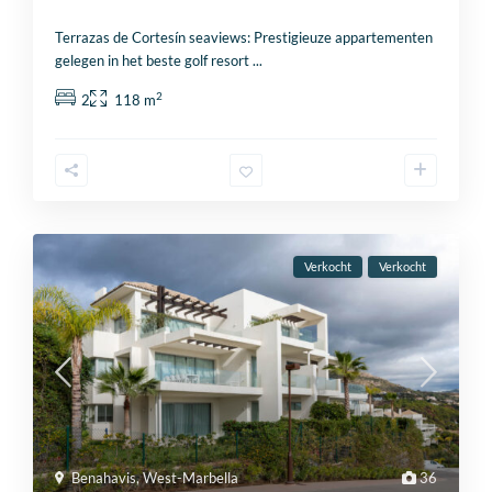
Terrazas de Cortesín seaviews: Prestigieuze appartementen
gelegen in het beste golf resort
...
2
2
118 m
Verkocht
Verkocht
Benahavis
,
West-Marbella
36