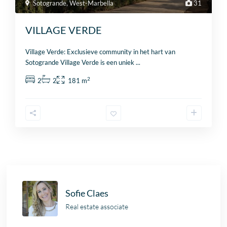
Sotogrande
,
West-Marbella
31
VILLAGE VERDE
Village Verde: Exclusieve community in het hart van
Sotogrande Village Verde is een uniek
...
2
2
2
181 m
Sofie Claes
Real estate associate