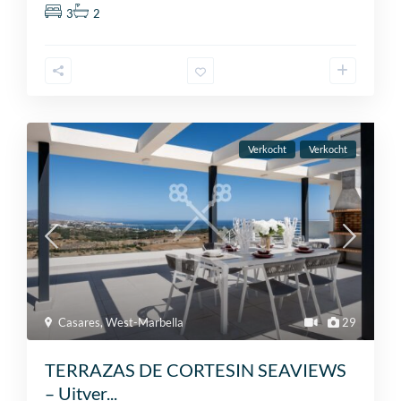
3
2
Verkocht
Verkocht
Casares
,
West-Marbella
29
TERRAZAS DE CORTESIN SEAVIEWS
– Uitver...