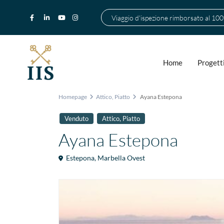
Viaggio d'ispezione rimborsato al 10
Home
Progett
Homepage
Attico
,
Piatto
Ayana Estepona
,
Venduto
Attico
Piatto
Ayana Estepona
Estepona
,
Marbella Ovest