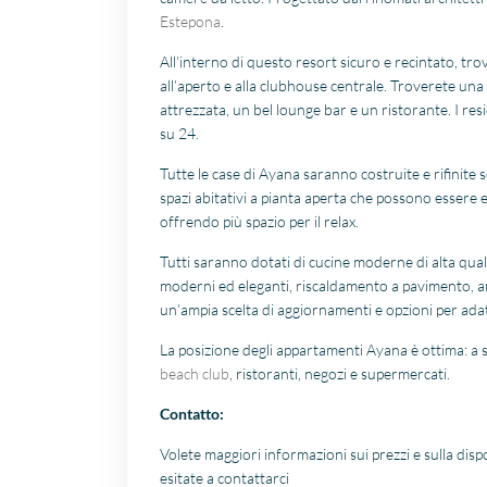
Estepona
.
All’interno di questo resort sicuro e recintato, trov
all’aperto e alla clubhouse centrale. Troverete un
attrezzata, un bel lounge bar e un ristorante. I res
su 24.
Tutte le case di Ayana saranno costruite e rifinit
spazi abitativi a pianta aperta che possono essere e
offrendo più spazio per il relax.
Tutti saranno dotati di cucine moderne di alta qual
moderni ed eleganti, riscaldamento a pavimento, ari
un’ampia scelta di aggiornamenti e opzioni per ada
La posizione degli appartamenti Ayana è ottima: a s
beach club
, ristoranti, negozi e supermercati.
Contatto:
Volete maggiori informazioni sui prezzi e sulla di
esitate a contattarci