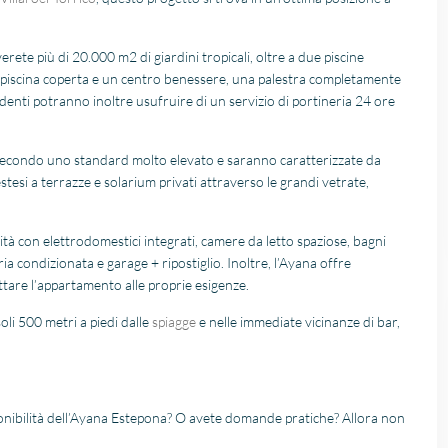
erete più di 20.000 m2 di giardini tropicali, oltre a due piscine
a piscina coperta e un centro benessere, una palestra completamente
identi potranno inoltre usufruire di un servizio di portineria 24 ore
e secondo uno standard molto elevato e saranno caratterizzate da
stesi a terrazze e solarium privati attraverso le grandi vetrate,
ità con elettrodomestici integrati, camere da letto spaziose, bagni
a condizionata e garage + ripostiglio. Inoltre, l’Ayana offre
ttare l’appartamento alle proprie esigenze.
oli 500 metri a piedi dalle
spiagge
e nelle immediate vicinanze di bar,
sponibilità dell’Ayana Estepona? O avete domande pratiche? Allora non