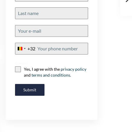
+32
Belgium
+32
Consent
Yes, I agree with the
privacy policy
and
terms and conditions
.
Submit