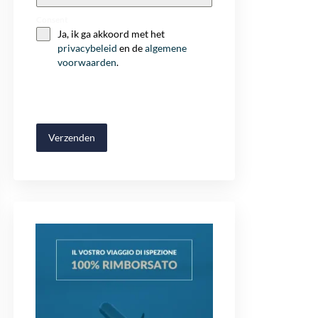
+32
Consent
Ja, ik ga akkoord met het
privacybeleid
en de
algemene
voorwaarden
.
Verzenden