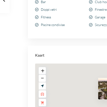
Bar
Club ho
Doppi vetri
Finestre
Fitness
Garage
Piscine condivise
Sicurezz
Kaart