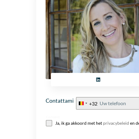
Contattami
+32
Belgium
+32
Consent
Ja, ik ga akkoord met het
privacybeleid
en d