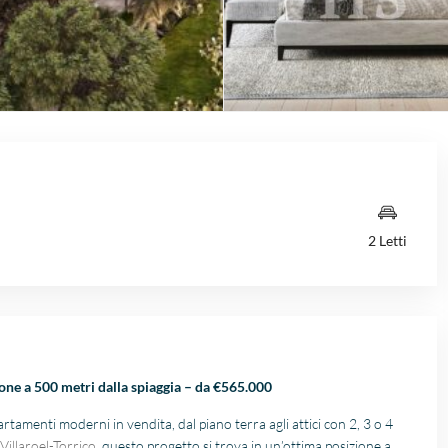
2 Letti
ne a 500 metri dalla spiaggia – da €565.000
menti moderni in vendita, dal piano terra agli attici con 2, 3 o 4
Villaroel-Torrico
, questo progetto si trova in un’ottima posizione a