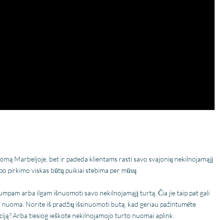
mą Marbeljoje, bet ir padeda klientams rasti savo svajonių nekilnojamąjį
d po pirkimo viskas būtų puikiai stebima per mūsų
 trumpam arba ilgam išnuomoti savo nekilnojamąjį turtą. Čia jie taip pat gali
to nuoma. Norite iš pradžių išsinuomoti butą, kad geriau pažintumėte
sticiją? Arba tiesiog ieškote nekilnojamojo turto nuomai aplink