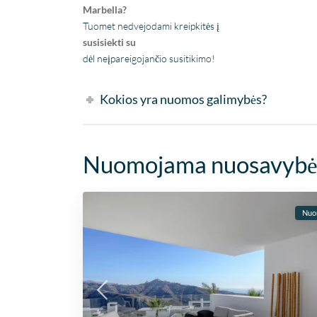
Marbella?
Tuomet nedvejodami kreipkitės į
susisiekti su
dėl neįpareigojančio susitikimo!
Kokios yra nuomos galimybės?
Nuomojama nuosavyb
Nuo