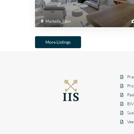
Marbella
,
Ojen
More Listings
Pra
Pro
Pas
BIV
Susi
Vee