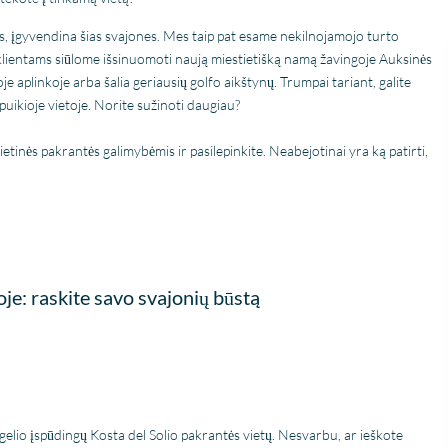
communicatie
probleemloos. Alles verliep
įgyvendina šias svajones. Mes taip pat esame nekilnojamojo turto
perfect, alleen maar lof!
lientams siūlome išsinuomoti naują miestietišką namą žavingoje Auksinės
oje aplinkoje arba šalia geriausių golfo aikštynų. Trumpai tariant, galite
uikioje vietoje. Norite sužinoti daugiau?
ietinės pakrantės galimybėmis ir pasilepinkite. Neabejotinai yra ką patirti,
e: raskite savo svajonių būstą
ugelio įspūdingų Kosta del Solio pakrantės vietų. Nesvarbu, ar ieškote