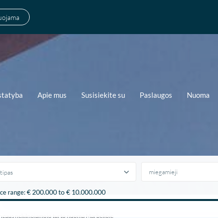
suojama
statyba
Apie mus
Susisiekite su
Paslaugos
Nuoma
tipas
€ 200.000 to € 10.000.000
ice range:
ngaus nekilnojamojo turto nuoma Marbeljoje