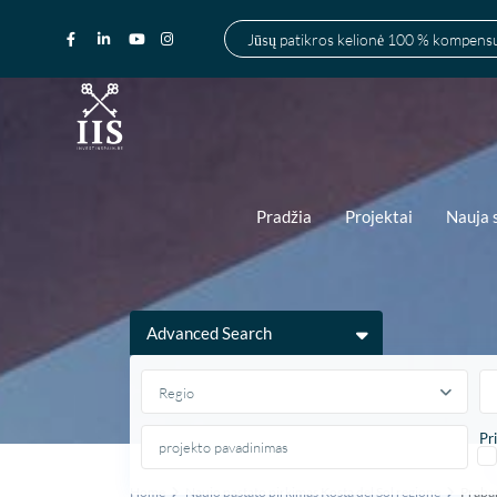
Jūsų patikros kelionė 100 % kompen
Pradžia
Projektai
Nauja 
Advanced Search
Regio
Pr
Home
Naujo pastato pirkimas Kosta del Sol regione
Praba