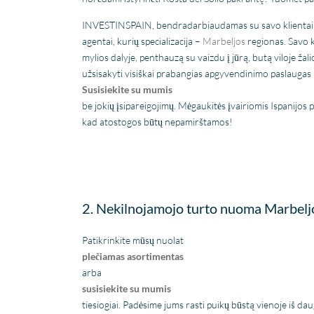
INVESTINSPAIN, bendradarbiaudamas su savo klientais, 
agentai, kurių specializacija –
Marbeljos
regionas. Savo k
mylios dalyje, penthauzą su vaizdu į jūrą, butą viloje žali
užsisakyti visiškai prabangias apgyvendinimo paslaugas p
Susisiekite su mumis
be jokių įsipareigojimų. Mėgaukitės įvairiomis Ispanijos p
kad atostogos būtų nepamirštamos!
2. Nekilnojamojo turto nuoma Marbeljoj
Patikrinkite mūsų nuolat
plečiamas asortimentas
arba
susisiekite su mumis
tiesiogiai. Padėsime jums rasti puikų būstą vienoje iš da