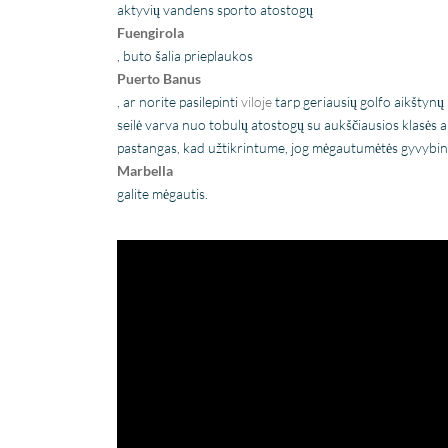
aktyvių vandens sporto atostogų
Fuengirola
, buto šalia prieplaukos
Puerto Banus
, ar norite pasilepinti
viloje
tarp geriausių golfo aikštynų 
seilė varva nuo tobulų atostogų su aukščiausios klas
pastangas, kad užtikrintume, jog mėgautumėtės gyvybi
Marbella
galite mėgautis.