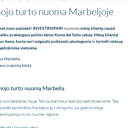
ojo turto nuoma Marbeljoje
uomet jums pasisekė! INVESTINSPAIN
nuomoja
mūsų klientų naujai
ieško prabangaus poilsio būsto Kosta del Solio saloje. Mūsų klientai
us tiems, kurie nori mėgautis puikiomis atostogomis ir tyrinėti vietovę.
aplinkinėse vietovėse.
Fantastische service en
ma Marbella
begeleiding
avo svajonių būstą
Zeer goede service en
uitstekende samenwerking.
Er werd echt de tijd
Lees verder
amojo turto nuomą Marbella
genomen om mijn wensen
Fien
in kaart te brengen. Dankzij
28 April
Stijn, mijn
s nutviekstame rojuje. Tam puikiai tinka Ispanijos pietinė pakrantė. Taip
2026
vastgoedmakelaar, heb ik
gaukitės spindinčios Marbeljos gyvybingumu, jos gastronomija,
mijn droomhuis gevonden.
 nekilnojamojo turto nuomai regione
Zelfs toen ik niet in Spanje
was, verliep de
tekote į tinkamą vietą!