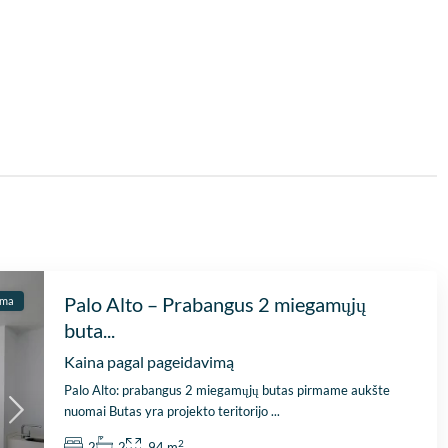
ė
Palo Alto – Prabangus 2 miegamųjų
ma
buta...
Kaina pagal pageidavimą
Palo Alto: prabangus 2 miegamųjų butas pirmame aukšte
nuomai Butas yra projekto teritorijo
...
2
2
2
94 m