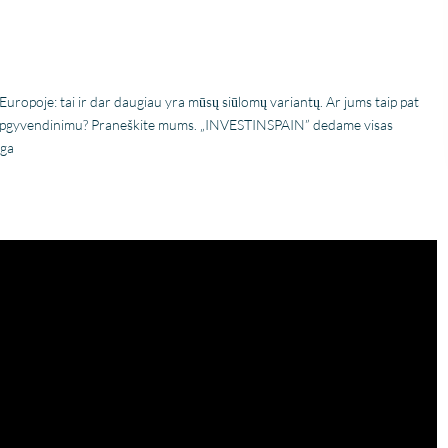
Europoje: tai ir dar daugiau yra mūsų siūlomų variantų. Ar jums taip pat
ės apgyvendinimu? Praneškite mums. „INVESTINSPAIN” dedame visas
nga