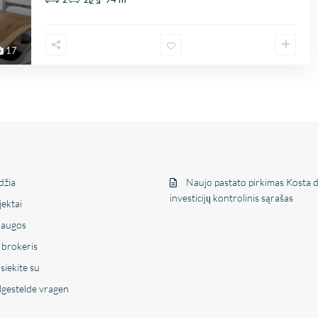
17
džia
Naujo pastato pirkimas Kosta de
investicijų kontrolinis sąrašas
jektai
laugos
 brokeris
siekite su
lgestelde vragen