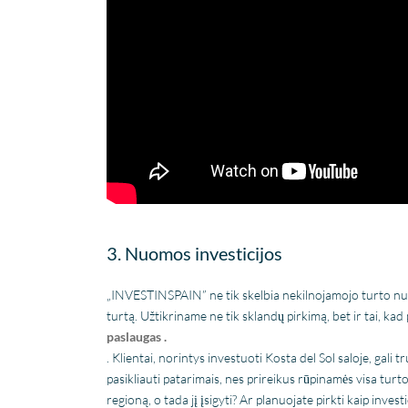
3. Nuomos investicijos
„INVESTINSPAIN” ne tik skelbia nekilnojamojo turto nuo
turtą. Užtikriname ne tik sklandų pirkimą, bet ir tai, ka
paslaugas .
. Klientai, norintys investuoti Kosta del Sol saloje, gali
pasikliauti patarimais, nes prireikus rūpinamės visa tur
regioną, o tada jį įsigyti? Ar planuojate pirkti kaip inve