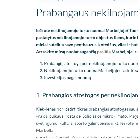
Prabangaus nekilnojam
Ieškote nekilnojamojo turto nuomai Marbeljoje? T
pastatytus nekilnojamojo turto objektus tiems, kurie 
mielai suteikia savo penthauzus, kotedžus, vilas ir but
Atraskite mūsų nuolat augančią
pasiūlą
Marbeljoje ir 
Prabangių atostogų per nekilnojamojo turto nuo
Nekilnojamojo turto nuoma Marbeljoje: raskite s
Investicijos pagal nuomą
1. Prabangios atostogos per nekilnoj
Kiekvienas nori patirti tikras prabangias atostogas saulė
yra dėl puikaus Kosta del Solio salos mikroklimato. Mė
svetingumu, kultūra, sporto galimybėmis ir kt. Ieškote
Marbella
norėdami ištyrinėti Kosta del Solio pakrantę? Tuomet pa