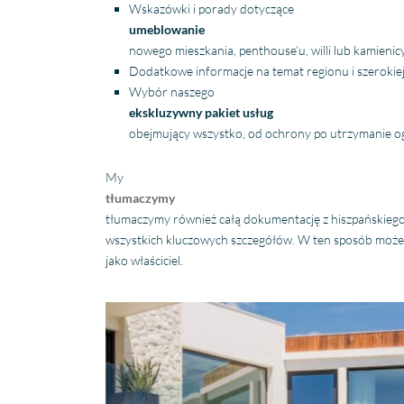
Wskazówki i porady dotyczące
umeblowanie
nowego mieszkania, penthouse’u, willi lub kamienicy
Dodatkowe informacje na temat regionu i szerokie
Wybór naszego
ekskluzywny pakiet usług
obejmujący wszystko, od ochrony po utrzymanie og
My
tłumaczymy
tłumaczymy również całą dokumentację z hiszpańskiego n
wszystkich kluczowych szczegółów. W ten sposób może
jako właściciel.