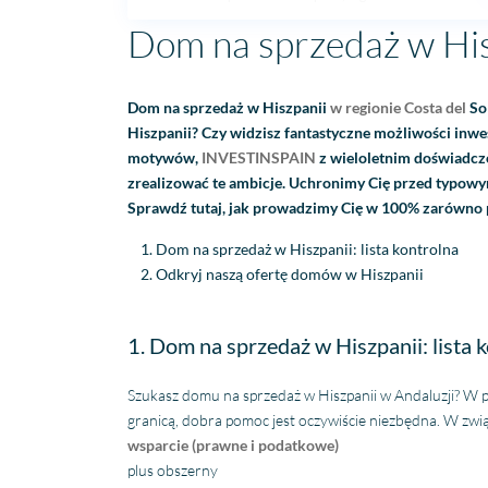
Dom na sprzedaż w Hisz
Dom na sprzedaż w Hiszpanii
w regionie Costa del
Sol
Hiszpanii? Czy widzisz fantastyczne możliwości inw
motywów,
INVESTINSPAIN
z wieloletnim doświadcze
zrealizować te ambicje. Uchronimy Cię przed typo
Sprawdź tutaj, jak prowadzimy Cię w 100% zarówno pr
Dom na sprzedaż w Hiszpanii: lista kontrolna
Odkryj naszą ofertę domów w Hiszpanii
1. Dom na sprzedaż w Hiszpanii: lista 
Szukasz domu na sprzedaż w Hiszpanii w Andaluzji? W p
granicą, dobra pomoc jest oczywiście niezbędna. W zwi
wsparcie (prawne i podatkowe)
plus obszerny