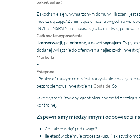
pakiet usług!
Zakochanie się w wymarzonym domu w Hiszpanii jest szy
musisz się zająć? Zanim będzie można wygodnie wprowa
INVESTINSPAIN nie musisz się o to martwić, ponieważ
Fantastische service en
Całkowite wyposażenie
begeleiding
i
konserwacji
, po
ochronę
, a nawet
wynajem
. Ty pytas
Zeer goede service en
dodanej wyłącznie do oferowania najlepszych inwestycji
uitstekende samenwerking.
Er werd echt de tijd
Marbella
Lees verder
genomen om mijn wensen
–
Fien
in kaart te brengen. Dankzij
Estepona
28 April
Stijn, mijn
. Ponieważ naszym celem jest korzystanie z naszych lok
2026
vastgoedmakelaar, heb ik
bezproblemową inwestycję na
Costa del
Sol.
mijn droomhuis gevonden.
Zelfs toen ik niet in Spanje
Jako wyspecjalizowany agent nieruchomości z rozległą si
was, verliep de
kontrolnej.
communicatie
probleemloos. Alles verliep
Zapewniamy między innymi odpowiedzi na 
perfect, alleen maar lof!
Co należy wziąć pod uwagę?
Ile etapów obejmuje proces zakupu i jak szybko moż