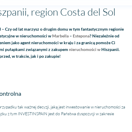
panii, region Costa del Sol
 – Czy od lat marzysz o drugim domu w tym fantastycznym regionie
estycyjne w nieruchomości w
Marbella
–
Estepona
? Niezależnie od
niem jako agent nieruchomości w kraju i za granicą pomoże Ci
wymi pułapkami związanymi z zakupem
nieruchomości w
Hiszpanii.
zed, w trakcie, jak i po zakupie!
kontrolna
rzypadku tak ważnej decyzji, jaką jest inwestowanie w nieruchomości za
ązku z tym INVESTINSPAIN jest do Państwa dyspozycji w zakresie