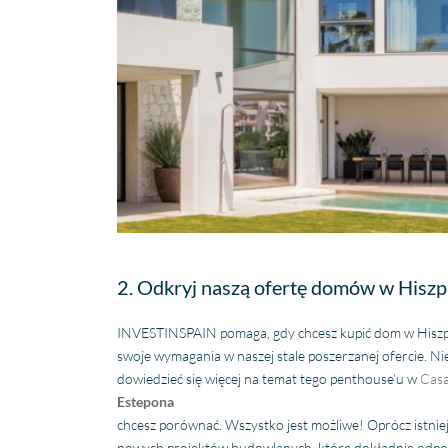
2. Odkryj naszą ofertę domów w Hiszp
INVESTINSPAIN pomaga, gdy chcesz kupić dom w Hiszpan
swoje wymagania w naszej stale poszerzanej ofercie. Nie
dowiedzieć się więcej na temat tego penthouse’u w
Casa
Estepona
chcesz porównać. Wszystko jest możliwe! Oprócz istnie
nowych projektów budowlanych, które dokładnie odp