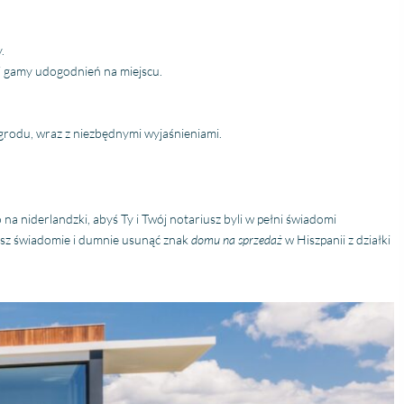
adviseren, dit is zoals je als
klant behandeld wilt
worden.
.
j gamy udogodnień na miejscu.
rodu, wraz z niezbędnymi wyjaśnieniami.
a niderlandzki, abyś Ty i Twój notariusz byli w pełni świadomi
sz świadomie i dumnie usunąć znak
domu na sprzedaż
w Hiszpanii z działki