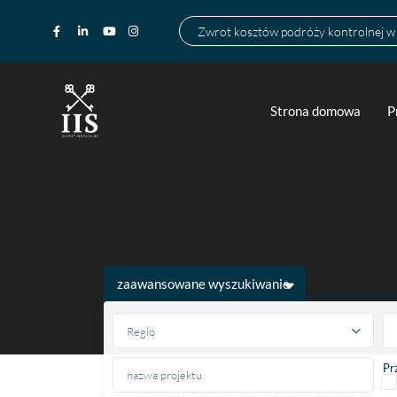
Zwrot kosztów podróży kontrolnej 
Strona domowa
P
zaawansowane wyszukiwanie
Regio
Pr
Dom
Dom na sprzedaż w Hiszpanii, region Costa del Sol