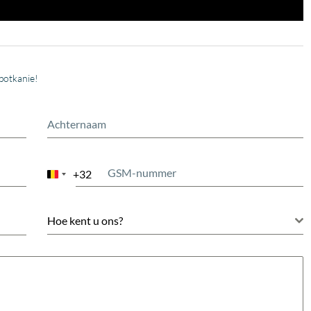
potkanie!
+32
Belgium
+32
Hoe kent u ons?