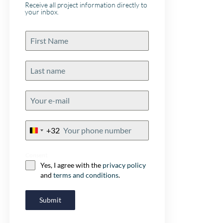
pro en de contra’
Receive all project information directly to
your inbox.
rekening met de k
en afwerking van
projecten… zodat
kat in een zak ko
echte aanrader!
+32
Belgium
+32
Consent
Yes, I agree with the
privacy policy
and
terms and conditions
.
Submit