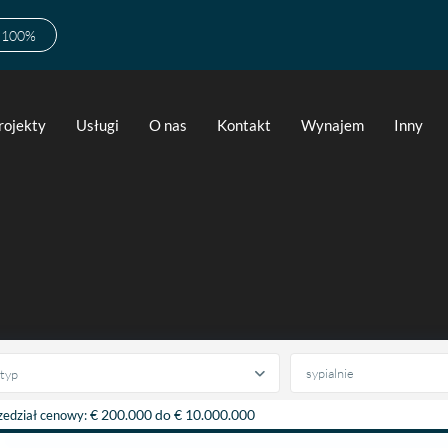
w 100%
rojekty
Usługi
O nas
Kontakt
Wynajem
Inny
typ
€ 200.000 do € 10.000.000
zedział cenowy: