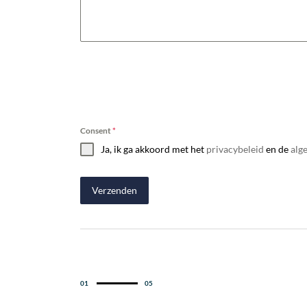
Consent
*
Ja, ik ga akkoord met het
privacybeleid
en de
alg
Verzenden
01
05