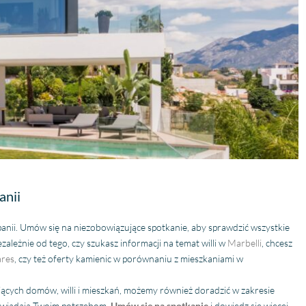
anii
ii. Umów się na niezobowiązujące spotkanie, aby sprawdzić wszystkie
zależnie od tego, czy szukasz informacji na temat willi w
Marbelli
, chcesz
res
, czy też oferty kamienic w porównaniu z mieszkaniami w
jących domów, willi i mieszkań, możemy również doradzić w zakresie
owiadają Twoim potrzebom.
Umów się na spotkanie
i dowiedz się więcej.