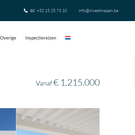
+32 15 25 73 10
info@investinspain.be
BE:
Overige
Inspectiereizen
€ 1.215.000
Vanaf