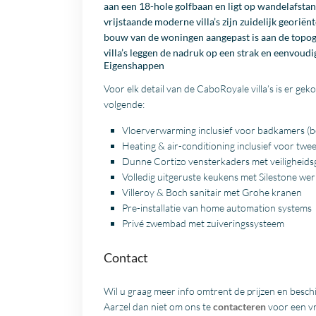
aan een
18-hole golfbaan
en ligt op wandelafsta
vrijstaande moderne villa’s zijn zuidelijk geor
bouw van de woningen aangepast is aan de topogra
villa’s leggen de nadruk op een strak en eenvoudi
Eigenshappen
Voor elk detail van de CaboRoyale villa’s is er ge
volgende:
Vloerverwarming inclusief voor badkamers (b
Heating & air-conditioning inclusief voor twe
Dunne Cortizo vensterkaders met veiligheids
Volledig uitgeruste keukens met Silestone wer
Villeroy & Boch sanitair met Grohe kranen
Pre-installatie van home automation systems
Privé zwembad met zuiveringssysteem
Contact
Wil u graag meer info omtrent de prijzen en besc
Aarzel dan niet om ons te
contacteren
voor een vr