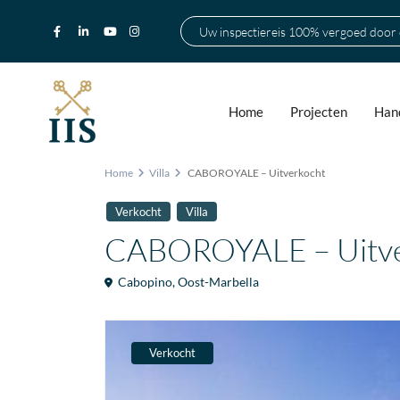
Uw inspectiereis 100% vergoed door
Home
Projecten
Hand
Home
Villa
CABOROYALE – Uitverkocht
Verkocht
Villa
CABOROYALE – Uitve
Cabopino
,
Oost-Marbella
Verkocht