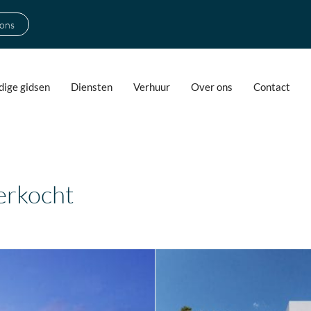
 ons
ige gidsen
Diensten
Verhuur
Over ons
Contact
rkocht