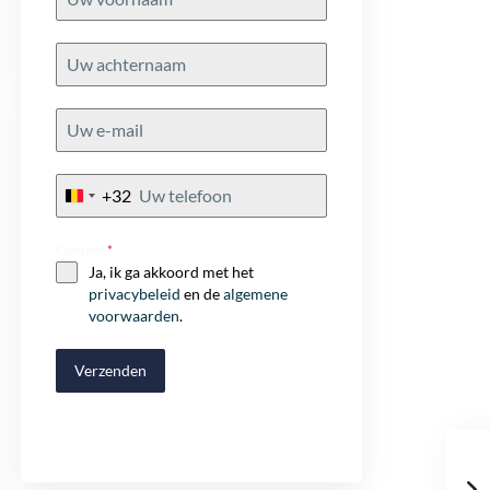
+32
Belgium
+32
Consent
*
Ja, ik ga akkoord met het
privacybeleid
en de
algemene
voorwaarden
.
Verzenden