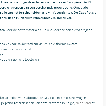
nd van de prachtige stranden en de marina van
Cabopino
. De 21
iënteerd en grenzen aan een beschermde groene zone. Omdat de
fie van het terrein, hebben alle villa’s zeezichten. De CaboRoyale
g design en ruimtelijke kamers met veel lichtinval.
kozen voor de beste materialen. Enkele voorbeelden hiervan zijn de
ehalve voor kelderverdiep) via Daikin Altherma system
e kamers in kelderverdiep
glas
kblad en Siemens toestellen
hikbaarheden van CaboRoyale? Of zit u met praktische vragen?
ijblijvend gesprek in één van onze kantoren in België,
Nederland
of