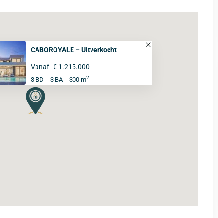
CABOROYALE – Uitverkocht
Vanaf
€ 1.215.000
2
3 BD
3 BA
300 m