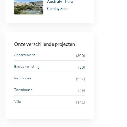
Australy Thera
Coming Soon
Onze verschillende projecten
Appartement
(300)
Exclusive listing
(20)
Penthouse
(237)
Townhouse
(49)
Villa
(141)