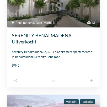
Benalmádena
,
Oost-Marbella
13
SERENITY BENALMADENA –
Uitverkocht
Serenity Benalmádena: 2,3 & 4 slaapkamerappartementen
in Benalmádena Serenity Benalmad
...
2
Verkocht
Verkocht