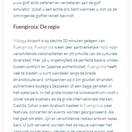
u uw golf skills oefenen en verbeteren aan de golf
simulator, zodat u een echte pro bent wanneer u zich op de
omringende golfterreinen bevindt.
Fuengirola: De regio
Malaga
Airport is op slechts 20 minuten gelegen van
Fuengirola
.
Fuengirola
is een zeer aantrekkelijke
regio
voor
verschillende nationaliteiten en dit omwille van de culturele
diversiteit. Hier zal u ongetwijfeld de perfecte balans vinden
tussen comfort en Spaanse authenticiteit.
Fuengirola
heeft
veel te bieden; u kunt wandelen langs de brede
strandboulevard, ontspannen op 8 km gouden stranden,
authentieke bodega’s bezoeken of een dagje genieten in
het waterpark. In het grote moderne winkelcentrum vindt u
zowel lokale boetieks als de grote internationale merken.
Castillo Sohail is een Arabisch kasteel in
Fuengirola
waar
festivals, concerten en events worden georganiseerd. Als
het gaat om eten, zijn er verschillende restaurants en tapas
bars. U zult verwend worden met de keuze wanneer het
aankomt op het menu. Verder is de wekelijkse markt, met