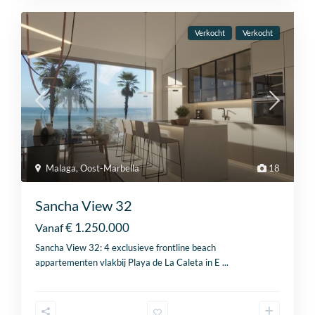
Verkocht
Verkocht
Malaga
,
Oost-Marbella
18
Sancha View 32
€ 1.250.000
Vanaf
Sancha View 32: 4 exclusieve frontline beach
appartementen vlakbij Playa de La Caleta in E
...