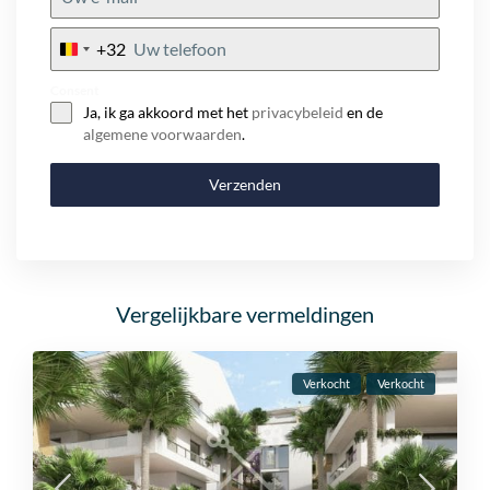
+32
Belgium
+32
Consent
Ja, ik ga akkoord met het
privacybeleid
en de
algemene voorwaarden
.
Verzenden
Vergelijkbare vermeldingen
Verkocht
Verkocht