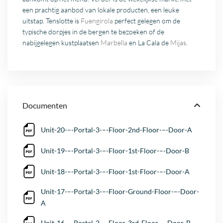
een prachtig aanbod van lokale producten, een leuke
uitstap. Tenslotte is
Fuengirola
perfect gelegen om de
typische dorpjes in de bergen te bezoeken of de
nabijgelegen kustplaatsen
Marbella
en La Cala de
Mijas
.
Documenten
Unit-20-–-Portal-3-–-Floor-2nd-Floor-–-Door-A
Unit-19-–-Portal-3-–-Floor-1st-Floor-–-Door-B
Unit-18-–-Portal-3-–-Floor-1st-Floor-–-Door-A
Unit-17-–-Portal-3-–-Floor-Ground-Floor-–-Door-
A
Unit-16-–-Portal-2-–-Floor-3rd-Floor-–-Door-B