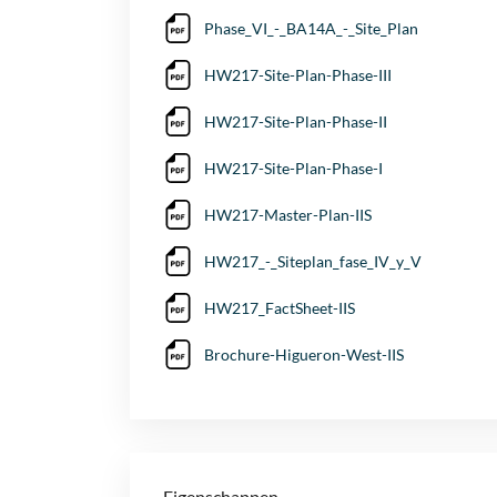
Phase_VI_-_BA14A_-_Site_Plan
HW217-Site-Plan-Phase-III
HW217-Site-Plan-Phase-II
HW217-Site-Plan-Phase-I
HW217-Master-Plan-IIS
HW217_-_Siteplan_fase_IV_y_V
HW217_FactSheet-IIS
Brochure-Higueron-West-IIS
Eigenschappen