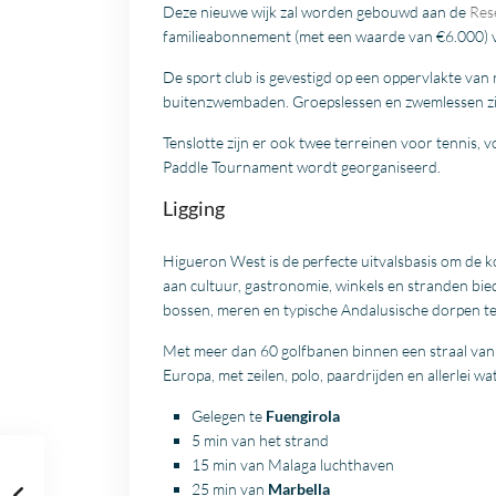
Deze nieuwe wijk zal worden gebouwd aan de
Res
familieabonnement (met een waarde van €6.000) v
De sport club is gevestigd op een oppervlakte va
buitenzwembaden. Groepslessen en zwemlessen zij
Tenslotte zijn er ook twee terreinen voor tennis, 
Paddle Tournament wordt georganiseerd.
Ligging
Higueron West is de perfecte uitvalsbasis om de 
aan cultuur, gastronomie, winkels en stranden bied
bossen, meren en typische Andalusische dorpen t
Met meer dan 60 golfbanen binnen een straal van é
Europa, met zeilen, polo, paardrijden en allerlei wa
Gelegen te
Fuengirola
5 min van het strand
15 min van
Malaga
luchthaven
25 min van
Marbella