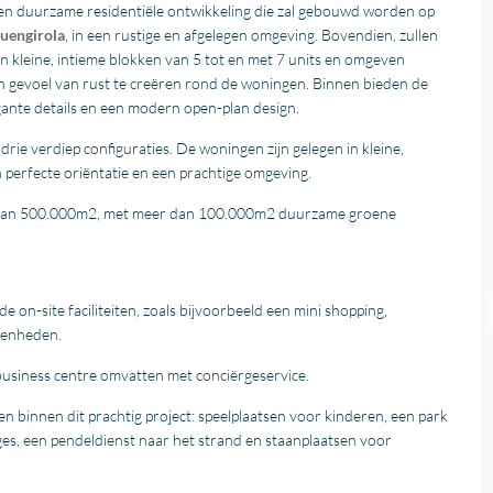
en duurzame residentiële ontwikkeling die zal gebouwd worden op
uengirola
, in een rustige en afgelegen omgeving. Bovendien, zullen
 kleine, intieme blokken van 5 tot en met 7 units en omgeven
 gevoel van rust te creëren rond de woningen. Binnen bieden de
egante details en een modern open-plan design.
rie verdiep configuraties. De woningen zijn gelegen in kleine,
perfecte oriëntatie en een prachtige omgeving.
r dan 500.000m2, met meer dan 100.000m2 duurzame groene
on-site faciliteiten, zoals bijvoorbeeld een mini shopping,
egenheden.
siness centre omvatten met conciërgeservice.
en binnen dit prachtig project: speelplaatsen voor kinderen, een park
es, een pendeldienst naar het strand en staanplaatsen voor