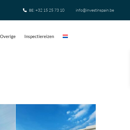
+32 15 25 73 10
info@investinspain.be
BE:
Overige
Inspectiereizen