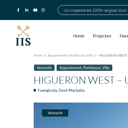
Uw inspectiereis 100% vergoed door
Home
Projecten
Hand
Home
Appartement
,
Penthouse
,
Villa
HIGUERON WEST – 
,
,
Verkocht
Appartement
Penthouse
Villa
HIGUERON WEST – Ui
Fuengirola
,
Oost-Marbella
Verkocht