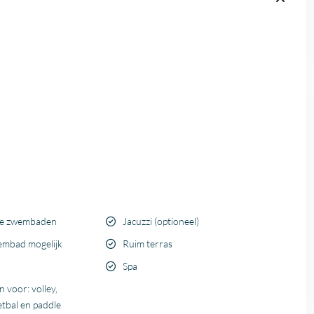
de zwembaden
Jacuzzi (optioneel)
embad mogelijk
Ruim terras
Spa
n voor: volley,
etbal en paddle