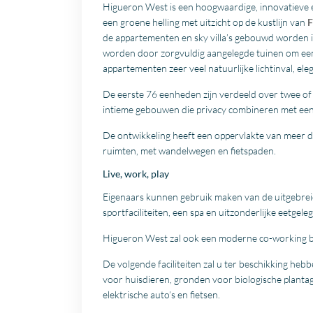
Higueron West is een hoogwaardige, innovatieve 
een groene helling met uitzicht op de kustlijn van
F
de appartementen en sky villa’s gebouwd worden in
worden door zorgvuldig aangelegde tuinen om een
appartementen zeer veel natuurlijke lichtinval, el
De eerste 76 eenheden zijn verdeeld over twee of d
intieme gebouwen die privacy combineren met een 
De ontwikkeling heeft een oppervlakte van mee
ruimten, met wandelwegen en fietspaden.
Live, work, play
Eigenaars kunnen gebruik maken van de uitgebreide 
sportfaciliteiten, een spa en uitzonderlijke eetgel
Higueron West zal ook een moderne co-working bu
De volgende faciliteiten zal u ter beschikking hebb
voor huisdieren, gronden voor biologische plantag
elektrische auto’s en fietsen.