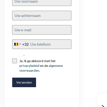
+32
Belgium
+32
Consent
*
Ja, ik ga akkoord met het
privacybeleid
en de
algemene
voorwaarden
.
Verzenden