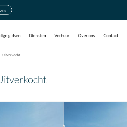
 ons
ige gidsen
Diensten
Verhuur
Over ons
Contact
Uitverkocht
tverkocht