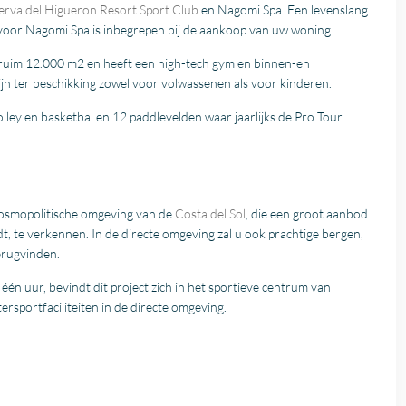
erva del Higueron Resort Sport Club
en Nagomi Spa. Een levenslang
oor Nagomi Spa is inbegrepen bij de aankoop van uw woning.
n ruim 12.000 m2 en heeft een high-tech gym en binnen-en
n ter beschikking zowel voor volwassenen als voor kinderen.
volley en basketbal en 12 paddlevelden waar jaarlijks de Pro Tour
kosmopolitische omgeving van de
Costa del Sol
, die een groot aanbod
t, te verkennen. In de directe omgeving zal u ook prachtige bergen,
erugvinden.
én uur, bevindt dit project zich in het sportieve centrum van
tersportfaciliteiten in de directe omgeving.