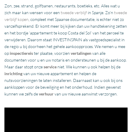
Zon, zee, strand, golfbanen, restaurants, boetieks, etc. Alles wat u
zich maar kan wensen voor een
tweede verblijf
in Spanje. Zo’n
tweede
verblijf kopen
, compleet met Spaanse documentatie, is echter niet zo
vanzelfsprekend. Er komt meer bij kijken dan uw handtekening zetten
en het bordje ‘appartement te koop Costa del Sol’ van het perceel te
verwijderen. Daarom staat INVESTINSPAIN als vastgoedspecialist in
de regio u bij doorheen het gehele aankoopproces. We nemen u mee
op
inspectiereis
ter plaatse, voorzien
vertalingen
van alle
documenten voor u en uw notaris en ondersteunen u bij de aankoop.
Maar daar stopt onze
service
niet. We kunnen u ook helpen bij de
inrichting
van uw nieuwe appartement en helpen de
nutsvoorzieningen te laten installeren. Daarnaast kan u ook bij ons
aankloppen voor de beveiliging en het onderhoud. Indien gewenst
kunnen we zelfs de
verhuur
van uw nieuwe aanwinst verzorgen.