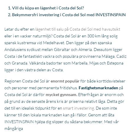
Vill du köpa en lägenhet i Costa del Sol?
Bekymmersfri investering i Costa del Sol med INVESTINSPAIN
Letar du efter en
lägenhet till salu på Costa del Sol med havsutsikt
eller i en vacker naturmiljö? Costa del Sol är en 300 km lång solig
spansk kustremsa vid Medelhavet. Den ligger på den spanska
Andalusiens sydkust mellan Gibraltar och Almería. Dessutom ligger
Costa i de fantastiskt vackra och populära provinserna Málaga, Cadiz
och Granada. Välkända badorter som Marbella, Mijas och Estepona
ligger i den västra delen av Costa.
Regionen Costa del Sol är
enormt populär
för både korttidsvistelser
och personer med permanenta fritidshus.
Fastighetsmarknaden
på
Costa del Sol är därför
mycket gynnsam.
Efterfrågan är enorm och
på grund av de senaste årens kris är priserna relativt låga. Detta gör
det till en idealisk tidpunkt för en
smart investering
. De som inte
känner till den lokala marknaden kan gå i fällor. Genom att låta
INVESTINSPAIN hjälpa dig slipper du sådana bekymmer. Med vår
mångåriga