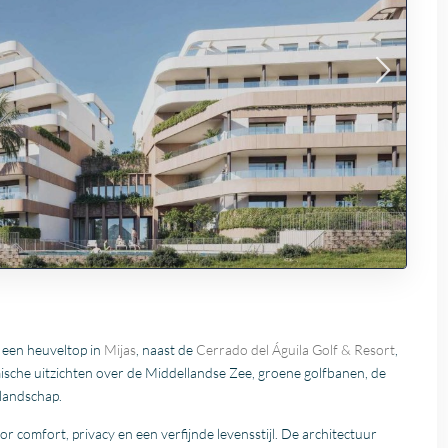
 een heuveltop in
Mijas
, naast de
Cerrado del Águila Golf & Resort
,
sche uitzichten over de Middellandse Zee, groene golfbanen, de
landschap.
 comfort, privacy en een verfijnde levensstijl. De architectuur