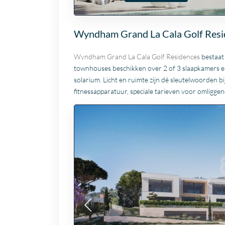
Wyndham Grand La Cala Golf Resi
Wyndham Grand La Cala Golf Residences
bestaat 
townhouses beschikken over 2 of 3 slaapkamers en
solarium. Licht en ruimte zijn dé sleutelwoorden
fitnessapparatuur, speciale tarieven voor omligge