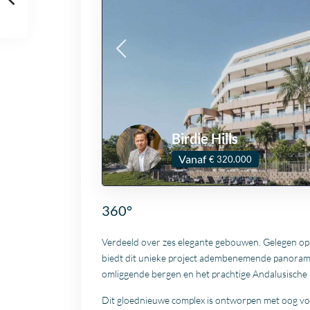
Birdie Hills
Vanaf
€ 320.000
360°
Verdeeld over zes elegante gebouwen. Gelegen op
biedt dit unieke project adembenemende panorami
omliggende bergen en het prachtige Andalusische 
Dit gloednieuwe complex is ontworpen met oog voor