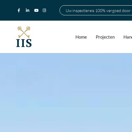
Uw inspectiereis 100% vergoed door
Home
Projecten
Hand