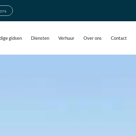
 ons
ige gidsen
Diensten
Verhuur
Over ons
Contact