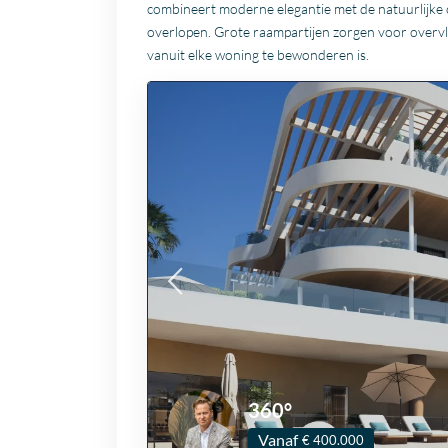
combineert moderne elegantie met de natuurlijke
overlopen. Grote raampartijen zorgen voor overvl
vanuit elke woning te bewonderen is.
360°
Vanaf
€ 400.000