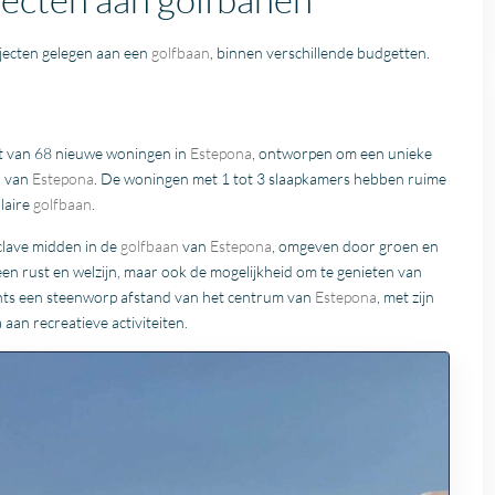
jecten gelegen aan een
golfbaan
, binnen verschillende budgetten.
 van 68 nieuwe woningen in
Estepona
, ontworpen om een unieke
n
van
Estepona
. De woningen met 1 tot 3 slaapkamers hebben ruime
laire
golfbaan
.
nclave midden in de
golfbaan
van
Estepona
, omgeven door groen en
een rust en welzijn, maar ook de mogelijkheid om te genieten van
lechts een steenworp afstand van het centrum van
Estepona
, met zijn
aan recreatieve activiteiten.