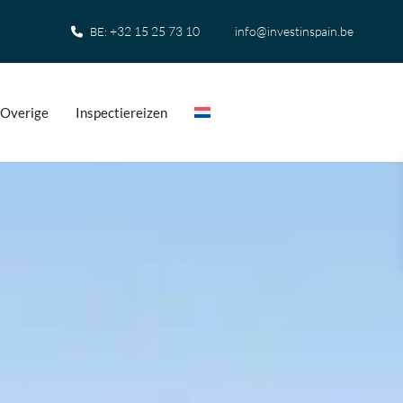
+32 15 25 73 10
info@investinspain.be
BE:
Overige
Inspectiereizen