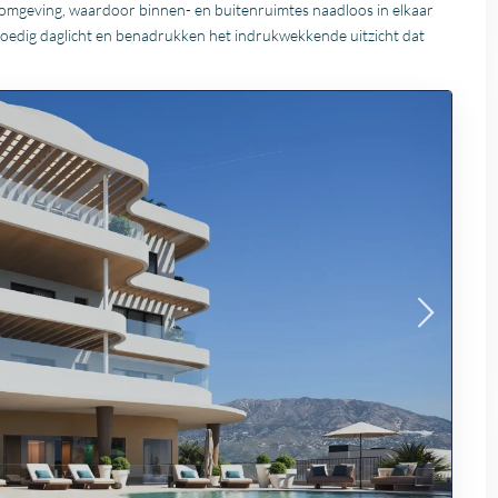
 omgeving, waardoor binnen- en buitenruimtes naadloos in elkaar
oedig daglicht en benadrukken het indrukwekkende uitzicht dat