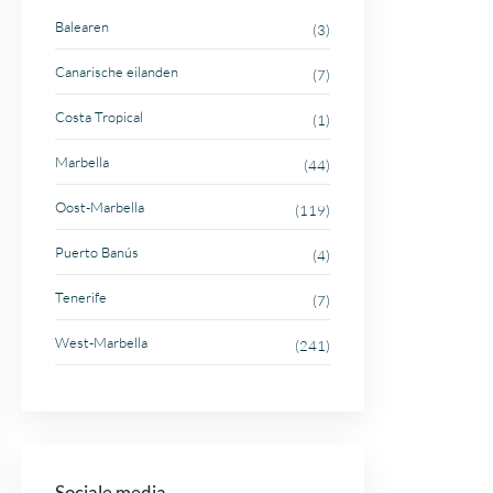
Balearen
(3)
Canarische eilanden
(7)
Costa Tropical
(1)
Marbella
(44)
Oost-Marbella
(119)
Puerto Banús
(4)
Tenerife
(7)
West-Marbella
(241)
Sociale media