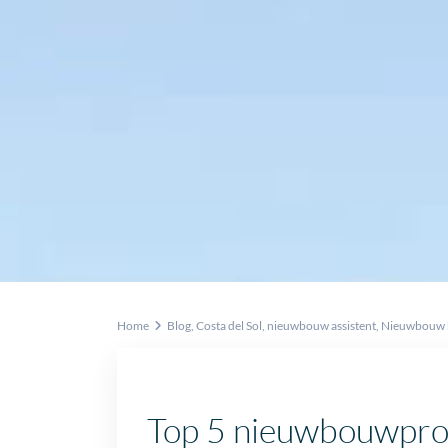
Home
Blog
,
Costa del Sol
,
nieuwbouw assistent
,
Nieuwbouw ko
Top 5 nieuwbouwproj