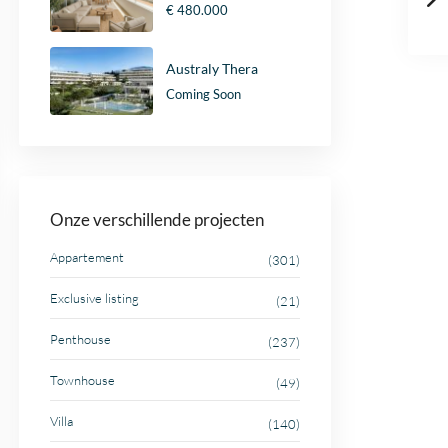
€ 480.000
Australy Thera
Coming Soon
Onze verschillende projecten
Appartement
(301)
Exclusive listing
(21)
Penthouse
(237)
Townhouse
(49)
Villa
(140)