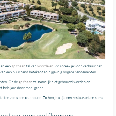
 aan een
golfbaan
tal van
voordelen
. Zo spreek je voor verhuur het
 van een huurpand betekent en bijgevolg hogere rendementen.
chten. Op de
golfbaan
zal namelijk niet gebouwd worden en
het hele jaar door mooi groen.
teiten zoals een clubhouse. Zo heb je altijd een restaurant en soms
ecten aan golfbanen