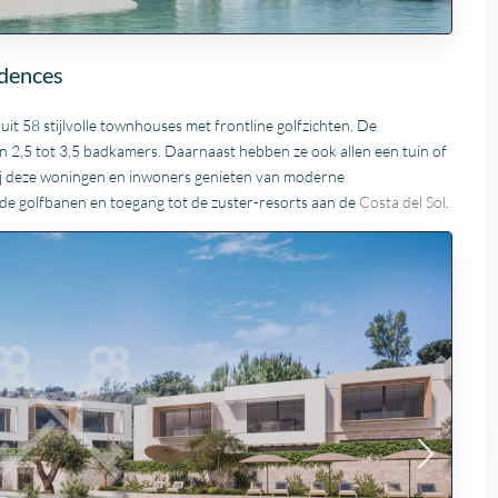
dences
uit 58 stijlvolle townhouses met frontline golfzichten. De
 2,5 tot 3,5 badkamers. Daarnaast hebben ze ook allen een tuin of
 bij deze woningen en inwoners genieten van moderne
nde golfbanen en toegang tot de zuster-resorts aan de
Costa del Sol
.