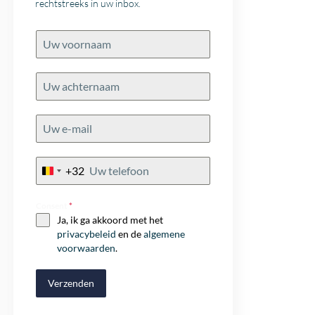
rechtstreeks in uw inbox.
+32
Belgium
+32
Consent
*
Ja, ik ga akkoord met het
privacybeleid
en de
algemene
voorwaarden
.
Verzenden