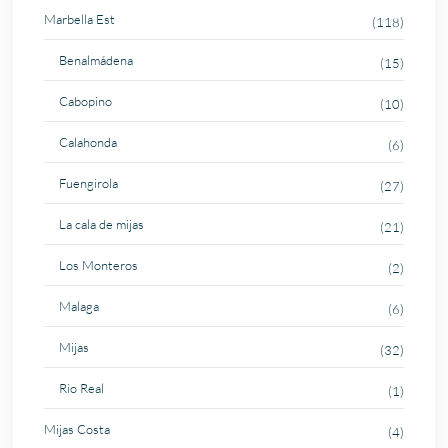
Marbella Est
(118)
Benalmádena
(15)
Cabopino
(10)
Calahonda
(6)
Fuengirola
(27)
La cala de mijas
(21)
Los Monteros
(2)
Malaga
(6)
Mijas
(32)
Rio Real
(1)
Mijas Costa
(4)