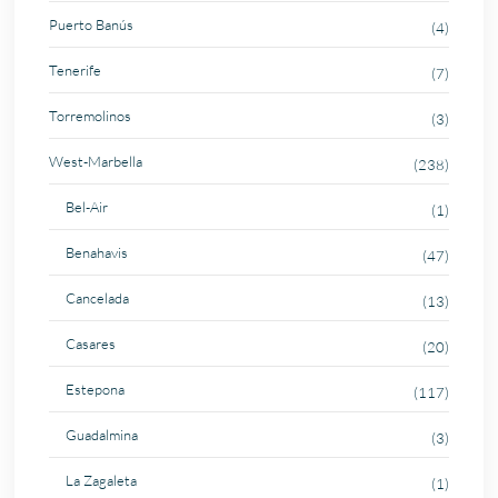
Puerto Banús
(4)
Tenerife
(7)
Torremolinos
(3)
West-Marbella
(238)
Bel-Air
(1)
Benahavis
(47)
Cancelada
(13)
Casares
(20)
Estepona
(117)
Guadalmina
(3)
La Zagaleta
(1)