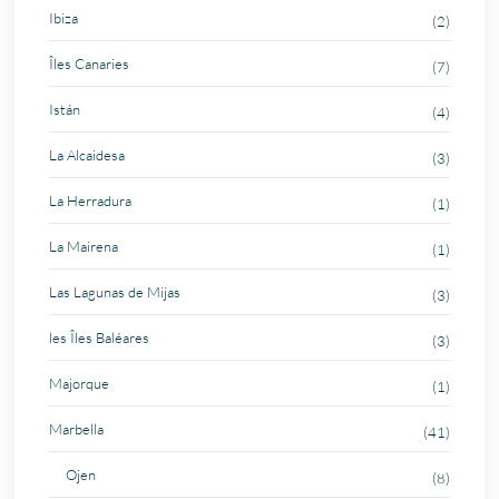
Ibiza
(2)
Îles Canaries
(7)
Istán
(4)
La Alcaidesa
(3)
La Herradura
(1)
La Mairena
(1)
Las Lagunas de Mijas
(3)
les Îles Baléares
(3)
Majorque
(1)
Marbella
(41)
Ojen
(8)