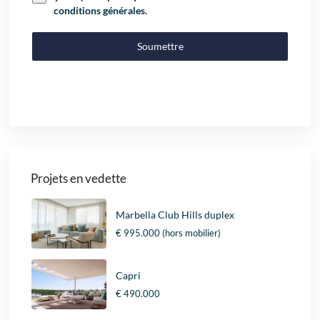
conditions générales
.
Soumettre
Projets en vedette
Marbella Club Hills duplex
€ 995.000
(hors mobilier)
Capri
€ 490.000