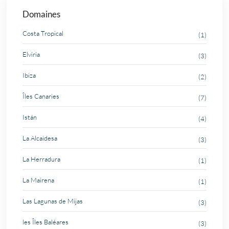
Domaines
Costa Tropical
(1)
Elviria
(3)
Ibiza
(2)
Îles Canaries
(7)
Istán
(4)
La Alcaidesa
(3)
La Herradura
(1)
La Mairena
(1)
Las Lagunas de Mijas
(3)
les Îles Baléares
(3)