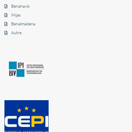
Benahavís
Mijas
Benalmádena
Autre