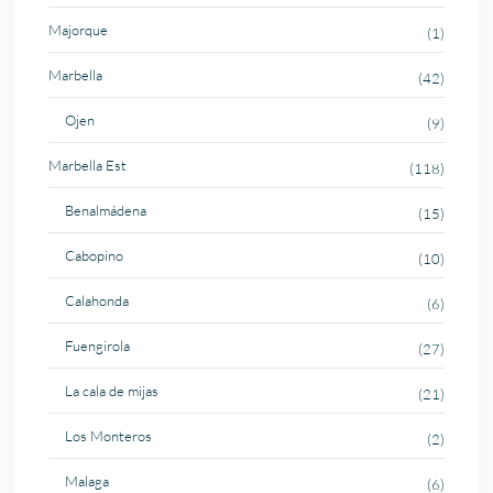
Majorque
(1)
Marbella
(42)
Ojen
(9)
Marbella Est
(118)
Benalmádena
(15)
Cabopino
(10)
Calahonda
(6)
Fuengirola
(27)
La cala de mijas
(21)
Los Monteros
(2)
Malaga
(6)