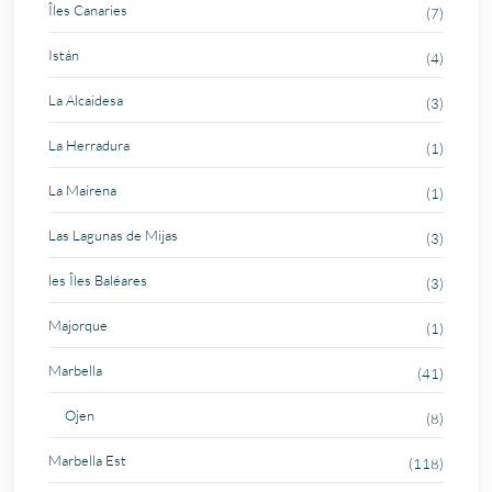
Îles Canaries
(7)
Istán
(4)
La Alcaidesa
(3)
La Herradura
(1)
La Mairena
(1)
Las Lagunas de Mijas
(3)
les Îles Baléares
(3)
Majorque
(1)
Marbella
(41)
Ojen
(8)
Marbella Est
(118)