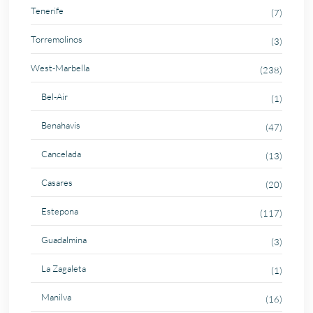
Tenerife
(7)
Torremolinos
(3)
West-Marbella
(238)
Bel-Air
(1)
Benahavis
(47)
Cancelada
(13)
Casares
(20)
Estepona
(117)
Guadalmina
(3)
La Zagaleta
(1)
Manilva
(16)