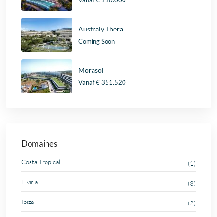
Australy Thera
Coming Soon
Morasol
Vanaf
€ 351.520
Domaines
Costa Tropical
(1)
Elviria
(3)
Ibiza
(2)