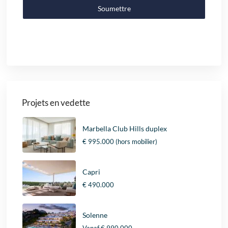
Soumettre
Projets en vedette
Marbella Club Hills duplex
€ 995.000
(hors mobilier)
Capri
€ 490.000
Solenne
Vanaf
€ 990.000