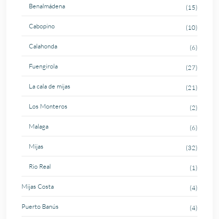
Benalmádena
(15)
Cabopino
(10)
Calahonda
(6)
Fuengirola
(27)
La cala de mijas
(21)
Los Monteros
(2)
Malaga
(6)
Mijas
(32)
Rio Real
(1)
Mijas Costa
(4)
Puerto Banús
(4)