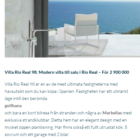
Villa Rio Real 98: Modern villa till salu i Rio Real – För 2 900 000
Villa Rio Real 98 är en av de mest ultimata fastigheterna med
havsutsikt som du kan köpa i Spanien. Fastigheten har ett utmärkt
läge intill den berömda
golfbana
och bara en kort bilresa från stranden och några av
Marbellas
mest
exklusiva strandklubbar. Detta hem har en elegant design med en
mycket öppen planlösning. Här finns också ett fullt utrustat kök, 5
sovrum och ett garage med 2 bilar.
Njut av vacker havsutsikt från din trädgård med privat pool i ett av
Marbellas mest eftertraktade bostadsområden.
Mer information om projektet finns här
här
.