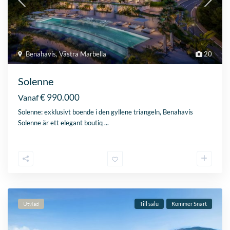
Solenne: exklusivt boende i den gyllene triangeln, Benahavís
Solenne är ett elegant boutiq
...
Utvlad
Till salu
Kommer Snart
Estepona
,
Västra Marbella
18