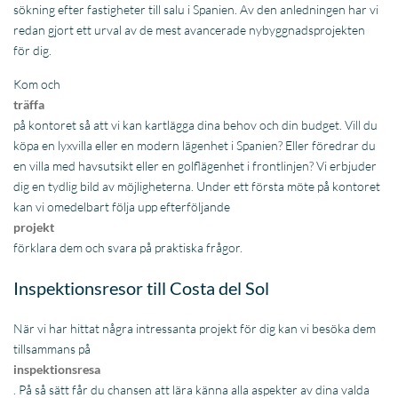
dig en tydlig bild av möjligheterna. Under ett första möte på kontoret
kan vi omedelbart följa upp efterföljande
projekt
förklara dem och svara på praktiska frågor.
Inspektionsresor till Costa del Sol
När vi har hittat några intressanta projekt för dig kan vi besöka dem
tillsammans på
inspektionsresa
. På så sätt får du chansen att lära känna alla aspekter av dina valda
projekt väl, och i processen kan du ställa frågor direkt till utvecklaren.
Dessutom kan du på så sätt få en känsla för om regionen passar dig.
För förutom själva nybyggnadsprojektet är det naturligtvis också
viktigt att regionen tilltalar dig till 100 %. Tvekar du mellan en villa i
Marbella
eller en takvåning i
Estepona
? Vi ser till att du kan göra ett välgrundat val.