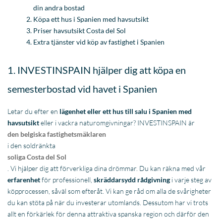
Letar du efter en
lägenhet eller ett hus till salu i Spanien med
havsutsikt
eller i vackra naturomgivningar? INVESTINSPAIN är
den belgiska fastighetsmäklaren
i den soldränkta
soliga Costa del Sol
. Vi hjälper dig att förverkliga dina drömmar. Du kan räkna med vår
erfarenhet
för professionell,
skräddarsydd rådgivning
i varje steg av
köpprocessen, såväl som efteråt. Vi kan ge råd om alla de svårigheter
du kan stöta på när du investerar utomlands. Dessutom har vi trots
allt en förkärlek för denna attraktiva spanska region och därför den
nödvändiga omfattande erfarenheten.
INVESTINSPAIN är en godkänd
BIV-mäklare
. Detta innebär att vi står under tillsyn av Professional Institute of
Estate Agents och därför åtnjuter du
skydd
när du köper en fastighet
i Spanien. De som etablerar fastighetsverksamhet i Belgien utan att
omfattas av
IPI
erkänd, ägnar sig åt olaglig verksamhet. I Spanien gäller dock inte