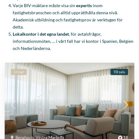
Utvlad
Till salu
Benahavis
,
Västra Marbella
18
Marbella Club Hills duplex
€ 995.000
(Exklusive möbler)
Rymlig duplexlägenhet med stor terrass och privat
utomhusområde i Marbella Club Hills Uppt
...