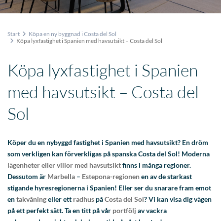
Start
Köpa en ny byggnad i Costa del Sol
Köpa lyxfastighet i Spanien med havsutsikt – Costa del Sol
Köpa lyxfastighet i Spanien
med havsutsikt – Costa del
Sol
Köper du en nybyggd fastighet i Spanien med havsutsikt? En dröm
som verkligen kan förverkligas på spanska Costa del Sol! Moderna
lägenheter eller villor med havsutsikt
finns i många regioner.
Dessutom är
Marbella
–
Estepona-regionen
en av de starkast
stigande hyresregionerna i Spanien! Eller ser du snarare fram emot
en
takvåning
eller ett
radhus
på
Costa del Sol
?
Vi kan visa dig vägen
på ett perfekt sätt. Ta en titt på vår
portfölj
av vackra