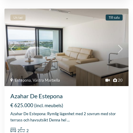
Estepona
,
Västra Marbella
20
Azahar De Estepona
€ 625.000
(incl. meubels)
Azahar De Estepona: Rymlig lägenhet med 2 sovrum med stor
terrass och havsutsikt Denna hel
...
2
2
ladda fler listor