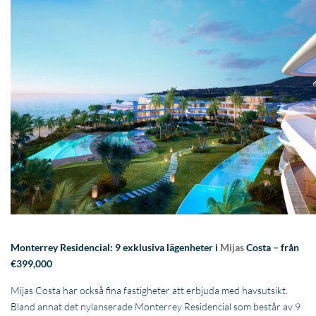
Monterrey Residencial: 9 exklusiva lägenheter i
Mijas
Costa – från
€399,000
Mijas Costa har också fina fastigheter att erbjuda med havsutsikt.
Bland annat det nylanserade Monterrey Residencial som består av 9
rymliga lägenheter med 2 eller 3 sovrum vardera. Varje enhet har 2
badrum, ett garage och ett förråd och är designad och byggd enligt
de högsta byggstandarderna, ytbehandlingarna och funktionerna.
Sovrummen är utrustade med omklädningsrum eller inbyggd
garderob och har privata badrum med golvvärme.
Njut av en trevlig dag på stranden, träna på en av de närliggande
golfbanorna, smaka på medelhavsmat med familj eller vänner på en av
de många restaurangerna, tillbringa en avkopplande dag med
shopping på Miramar shoppingcenter eller ha kul på en konsert under