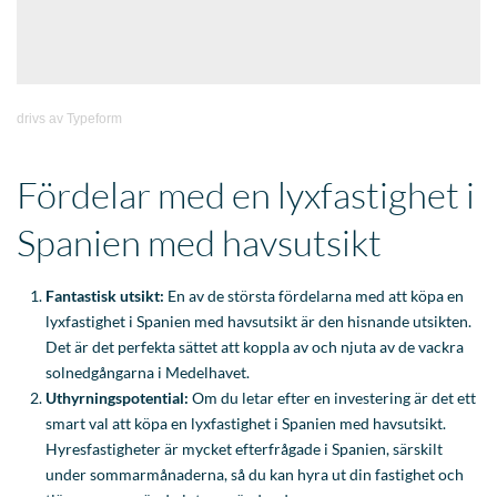
Spanien med havsutsikt
Fantastisk utsikt:
En av de största fördelarna med att köpa en
lyxfastighet i Spanien med havsutsikt är den hisnande utsikten.
Det är det perfekta sättet att koppla av och njuta av de vackra
solnedgångarna i Medelhavet.
Uthyrningspotential:
Om du letar efter en investering är det ett
smart val att köpa en lyxfastighet i Spanien med havsutsikt.
Hyresfastigheter är mycket efterfrågade i Spanien, särskilt
under sommarmånaderna, så du kan hyra ut din fastighet och
tjäna pengar när du inte använder den.
Medelhavsstil:
Spanien är känt för sin medelhavsstil. Det är ett
land med siestor, utmärkta viner och gastronomi och en
avslappnad atmosfär. Genom att köpa en lyxfastighet i Spanien
med havsutsikt kan du njuta av alla dessa fördelar och mer.
Köpa lyxfastighet i Spanien med havsutsikt: Vad ska man tänka på?
Läge:
Placeringen av din fastighet är mycket viktig när du köper
en lyxfastighet i Spanien med havsutsikt. Du vill ha en fastighet