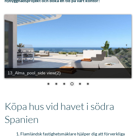
nybyggnadsprojekt och boka en tid på vårt kontor!
BON_AIR_PISCINA_MAR_HD
Köpa hus vid havet i södra
Spanien
Flamländsk fastighetsmäklare hjälper dig att förverkliga
din andra bostad
Köpa ett hus i Spanien med havsutsikt
Priser havsutsikt Costa del Sol
Extra tjänster vid köp av fastighet i Spanien
1. INVESTINSPAIN hjälper dig att köpa en
semesterbostad vid havet i Spanien