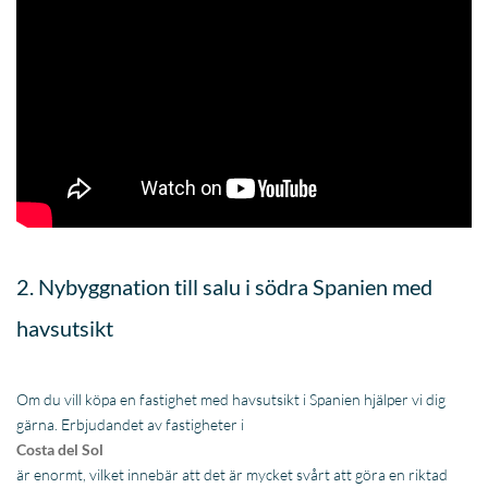
2. Nybyggnation till salu i södra Spanien med
havsutsikt
Om du vill köpa en fastighet med havsutsikt i Spanien hjälper vi dig
gärna. Erbjudandet av fastigheter i
Costa del Sol
är enormt, vilket innebär att det är mycket svårt att göra en riktad
sökning efter fastigheter till salu i Spanien. Av den anledningen har vi
redan gjort ett urval av de mest avancerade nybyggnadsprojekten
för dig.
Kom och
träffa
på kontoret så att vi kan kartlägga dina behov och din budget. Vill du
köpa en lyxvilla eller en modern lägenhet i Spanien? Eller föredrar du
en villa med havsutsikt eller en golflägenhet i frontlinjen? Vi erbjuder