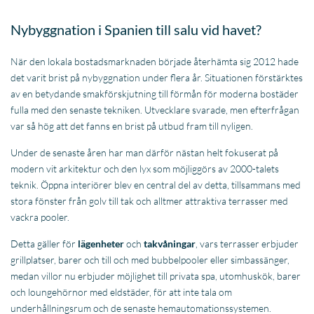
Under de senaste åren har man därför nästan helt fokuserat på
modern vit arkitektur och den lyx som möjliggörs av 2000-talets
teknik. Öppna interiörer blev en central del av detta, tillsammans med
stora fönster från golv till tak och alltmer attraktiva terrasser med
vackra pooler.
Detta gäller för
lägenheter
och
takvåningar
, vars terrasser erbjuder
grillplatser, barer och till och med bubbelpooler eller simbassänger,
medan villor nu erbjuder möjlighet till privata spa, utomhuskök, barer
och loungehörnor med eldstäder, för att inte tala om
underhållningsrum och de senaste hemautomationssystemen.
3. Vad kostar ett hus med havsutsikt i Costa del
Sol?
Det kommer inte att förvåna någon. Priset på en fastighet till salu i
Spanien med havsutsikt finns ofta i den övre delen av en region. På
Costa del Sol är det inte annorlunda. Det finns dock stora skillnader i