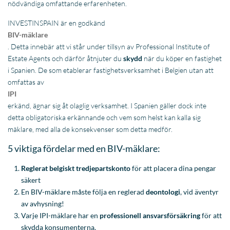
detta obligatoriska erkännande och vem som helst kan kalla sig
mäklare, med alla de konsekvenser som detta medför.
5 viktiga fördelar med en BIV-mäklare:
Reglerat belgiskt tredjepartskonto
för att placera dina pengar
säkert
En BIV-mäklare måste följa en reglerad
deontologi
, vid äventyr
av avhysning!
Varje IPI-mäklare har en
professionell ansvarsförsäkring
för att
skydda konsumenterna.
Varje BIV-mäklare måste visa sin
expertis
inom
fastighetsbranschen och alltid upprätthålla denna nivå.
Akademisk utbildning och fastighetsprov är verktygen för
detta.
Lokalkontor i det egna landet
, för avtalsfrågor,
informationsmöten, … i vårt fall har vi kontor i Spanien, Belgien
och Nederländerna.