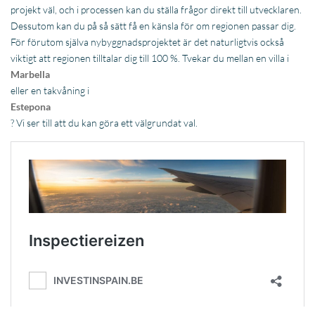
Nybyggnation i Spanien till salu vid havet?
När den lokala bostadsmarknaden började återhämta sig 2012 hade
det varit brist på nybyggnation under flera år. Situationen förstärktes
av en betydande smakförskjutning till förmån för moderna bostäder
fulla med den senaste tekniken. Utvecklare svarade, men efterfrågan
var så hög att det fanns en brist på utbud fram till nyligen.