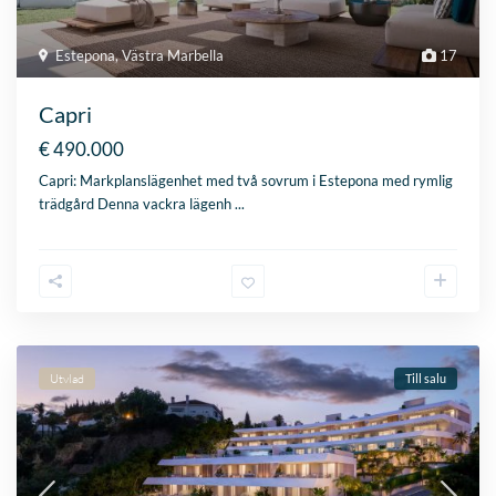
Utvlad
Till salu
Benahavis
,
Västra Marbella
20
Solenne
€ 990.000
Vanaf