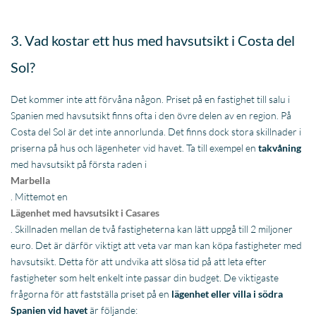
priserna på hus och lägenheter vid havet. Ta till exempel en
takvåning
med havsutsikt på första raden i
Marbella
. Mittemot en
Lägenhet med havsutsikt i Casares
. Skillnaden mellan de två fastigheterna kan lätt uppgå till 2 miljoner
euro. Det är därför viktigt att veta var man kan köpa fastigheter med
havsutsikt. Detta för att undvika att slösa tid på att leta efter
fastigheter som helt enkelt inte passar din budget. De viktigaste
frågorna för att fastställa priset på en
lägenhet eller villa i södra
Spanien vid havet
är följande:
Ligger fastigheten på första raden?
Finns det fri havsutsikt?
I vilket område är fastigheten belägen
Hur ser kusten ut i området (finns det faciliteter?)
Köp villa i Spanien med havsutsikt