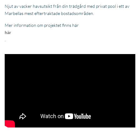
Köp lägenhet i Spanien med havsutsikt
The Edge: Strandnära utveckling av lägenheter och takvåningar
med fantastisk havsutsikt – från 875 000
The Edge Estepona är en hisnande nyproduktion som sträcker sig
över ett område på 10 000 m2. Här finns stora anlagda trädgårdar,
gemensamma pooler samt spa och gym. Lägenheterna har 2 till 4