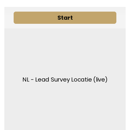
drivs av
Typeform
Fördelar med en lyxfastighet i