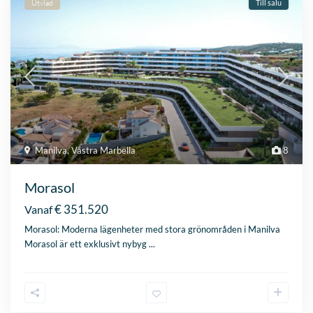
Manilva
,
Västra Marbella
8
Morasol
€ 351.520
Vanaf
Morasol: Moderna lägenheter med stora grönområden i Manilva
Morasol är ett exklusivt nybyg
...
Utvlad
Till salu