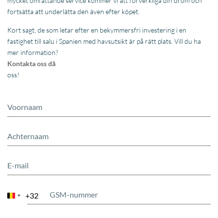
+32
Belgium
+32
Hoe kent u ons?