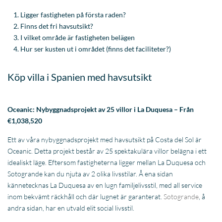
Oceanic: Nybyggnadsprojekt av 25 villor i La Duquesa – Från
€1,038,520
Ett av våra nybyggnadsprojekt med havsutsikt på Costa del Sol är
Oceanic. Detta projekt består av 25 spektakulära villor belägna i ett
idealiskt läge. Eftersom fastigheterna ligger mellan La Duquesa och
Sotogrande kan du njuta av 2 olika livsstilar. Å ena sidan
kännetecknas La Duquesa av en lugn familjelivsstil, med all service
inom bekvämt räckhåll och där lugnet är garanterat.
Sotogrande
, å
andra sidan, har en utvald elit social livsstil.
På Oceanic har du möjlighet att välja den typ av villa som passar dig
bäst. Beroende på vilken förlängning du vill ha kan du välja mellan
alternativen Silver, Golden eller Unique. Några gemensamma drag för
de olika typerna är öppna ytor med maximalt ljusinsläpp, 4 sovrum, en
rymlig trädgård och privat pool.
Mer information om detta projekt finns
här
.