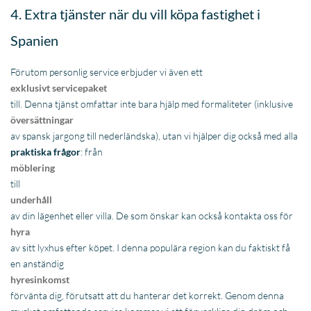
praktiska frågor
: från
möblering
till
underhåll
av din lägenhet eller villa. De som önskar kan också kontakta oss för
hyra
av sitt lyxhus efter köpet. I denna populära region kan du faktiskt få
en anständig
hyresinkomst
förvänta dig, förutsatt att du hanterar det korrekt. Genom denna
mycket omfattande service kommer vi att förverkliga din dröm och
fortsätta att underlätta den även efter köpet.
Kort sagt, de som letar efter en bekymmersfri investering i en
fastighet till salu i Spanien med havsutsikt är på rätt plats. Vill du ha
mer information?
Kontakta oss då
oss!