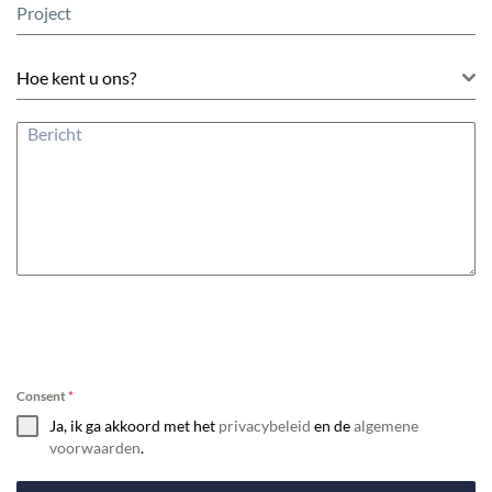
Consent
*
Ja, ik ga akkoord met het
privacybeleid
en de
algemene
voorwaarden
.
Verzenden
Vad kunder säger om INVESTINSPAIN
[testimonial_view id=”2″]