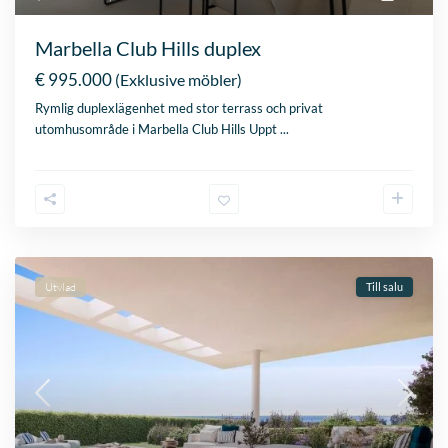
Utvlad
Till salu
Estepona
,
Västra Marbella
17
Capri
€ 490.000
Capri: Markplanslägenhet med två sovrum i Estepona med rymlig
trädgård Denna vackra lägenh
...