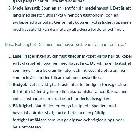
som ligger nära bekvämligheter och intressanta platser, men
som också erbjuder tillräckligt med avskildhet.
Budget:
Det är viktigt att fastställa din budget i förväg och se
till att du håller dig inom dina ekonomiska ramar. Räkna med
extra kostnader som skatter och underhållsavgifter.
Pålitlighet:
När du köper en lyxfastighet i Spanien med
havsutsikt är det viktigt att arbeta med en pålitlig
fastighetsmäklare som kan ge dig råd och vägledning under
hela processen.
4. Extra tjänster när du vill köpa fastighet i
Spanien
Förutom personlig service erbjuder vi även ett
exklusivt servicepaket
till. Denna tjänst omfattar inte bara hjälp med formaliteter (inklusive
översättningar
av spansk jargong till nederländska), utan vi hjälper dig också med alla