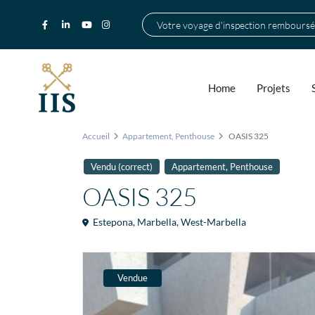
Votre voyage d'inspection remboursé
Home
Projets
Accueil
Appartement
,
Penthouse
OASIS 325
,
Vendu (correct)
Appartement
Penthouse
OASIS 325
Estepona
,
Marbella
,
West-Marbella
Vendue