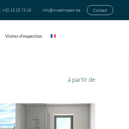
+32 15 25 73 10
info@investinspain.be
Contact
:
Visites d’inspection
à partir de