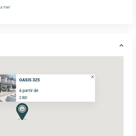
la mer
OASIS 325
à partir de
2 BD