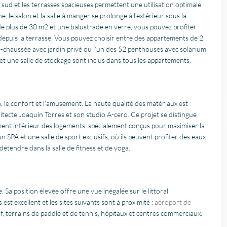
n sud et les terrasses spacieuses permettent une utilisation optimale
ne, le salon et la salle à manger se prolonge à l’extérieur sous la
e plus de 30 m2 et une balustrade en verre, vous pouvez profiter
epuis la terrasse. Vous pouvez choisir entre des appartements de 2
-chaussée avec jardin privé ou l’un des 52 penthouses avec solarium
t et une salle de stockage sont inclus dans tous les appartements.
n, le confort et l’amusement. La haute qualité des matériaux est
itecte Joaquín Torres et son studio A-cero. Ce projet se distingue
ment intérieur des logements, spécialement conçus pour maximiser la
n SPA et une salle de sport exclusifs, où ils peuvent profiter des eaux
 détendre dans la salle de fitness et de yoga.
. Sa position élevée offre une vue inégalée sur le littoral
est excellent et les sites suivants sont à proximité :
aéroport de
olf, terrains de paddle et de tennis, hôpitaux et centres commerciaux.