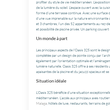
profiter du style de vie méditerranéen. L’expositio
de la lumière du soleil. L’espace ouvert avec la cuisi
forme d’une terrasse continue. Avec une surface d
d’une vue imprenable sur la nature environnante d
et 3 chambres, l’un des 52 appartements au rez-de
et possibilité de piscine privée. Un parking couver
Un monde à part
Les principaux aspects de l’Oasis 325 sont le desig
complétée par un design de pointe conçu par l’arch
également par l’orientation optimale et l’aménage
lumière naturelle. Oasis 325 offre à ses résidents u
apaisantes de la piscine et du jacuzzi spacieux et se
Situation idéale
L’Oasis 325 bénéficie d’une situation exceptionnelle
méditerranéen. L’accès aux principaux axes routiers 
Malaga
, hôtels de luxe, restaurants, terrains de g