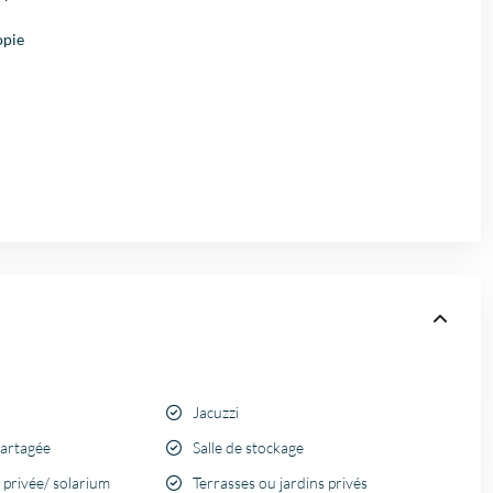
opie
Jacuzzi
partagée
Salle de stockage
 privée/ solarium
Terrasses ou jardins privés