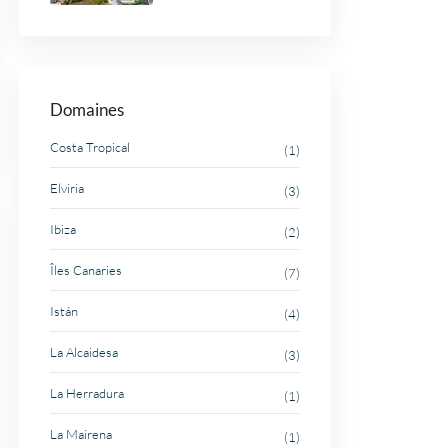
Domaines
Costa Tropical
(1)
Elviria
(3)
Ibiza
(2)
Îles Canaries
(7)
Istán
(4)
La Alcaidesa
(3)
La Herradura
(1)
La Mairena
(1)