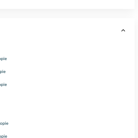
opie
pie
opie
kopie
opie