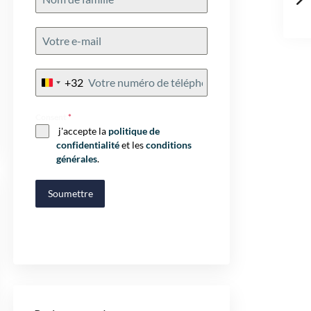
+32
Belgium
+32
Consent
*
j'accepte la
politique de
confidentialité
et les
conditions
générales
.
Soumettre