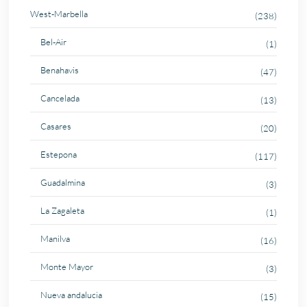
West-Marbella
(238)
Bel-Air
(1)
Benahavis
(47)
Cancelada
(13)
Casares
(20)
Estepona
(117)
Guadalmina
(3)
La Zagaleta
(1)
Manilva
(16)
Monte Mayor
(3)
Nueva andalucia
(15)