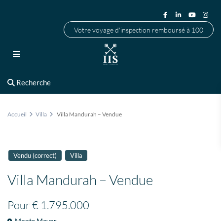
Votre voyage d'inspection remboursé à 100
Recherche
Accueil
Villa
Villa Mandurah – Vendue
Vendu (correct)
Villa
Villa Mandurah – Vendue
Pour
€ 1.795.000
Monte Mayor