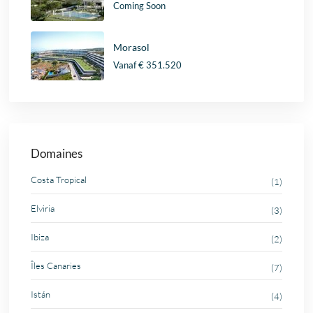
Coming Soon
Morasol
Vanaf
€ 351.520
Domaines
Costa Tropical
(1)
Elviria
(3)
Ibiza
(2)
Îles Canaries
(7)
Istán
(4)