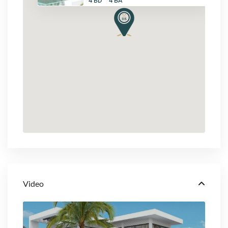
4 BD
4 BA
Video