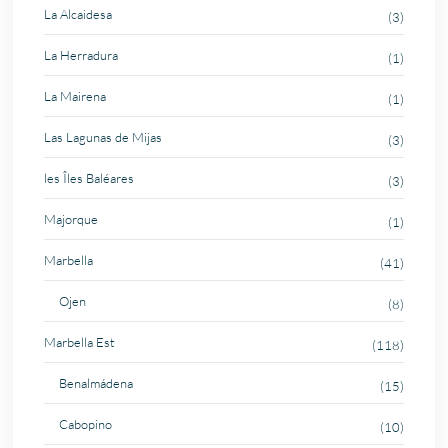
La Alcaidesa
(3)
La Herradura
(1)
La Mairena
(1)
Las Lagunas de Mijas
(3)
les Îles Baléares
(3)
Majorque
(1)
Marbella
(41)
Ojen
(8)
Marbella Est
(118)
Benalmádena
(15)
Cabopino
(10)