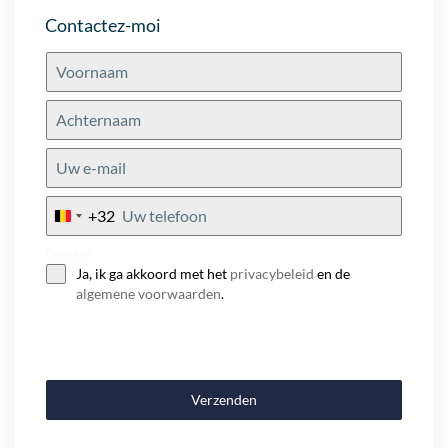
Contactez-moi
+32
Belgium
+32
Consent
Ja, ik ga akkoord met het
privacybeleid
en de
algemene voorwaarden
.
Verzenden