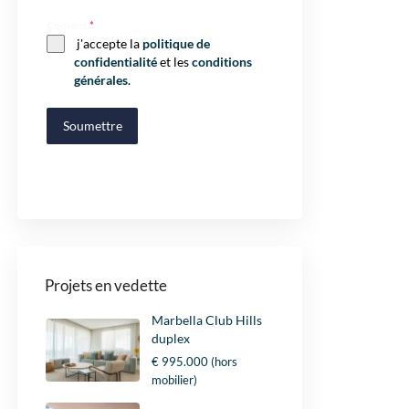
Consent
*
j'accepte la
politique de
confidentialité
et les
conditions
générales
.
Soumettre
Projets en vedette
Marbella Club Hills
duplex
€ 995.000
(hors
mobilier)