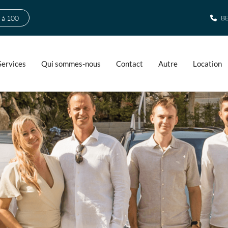
 à 100
BE
Services
Qui sommes-nous
Contact
Autre
Location