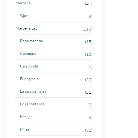
Marbella
(41)
Ojen
(8)
Marbella Est
(118)
Benalmádena
(15)
Cabopino
(10)
Calahonda
(6)
Fuengirola
(27)
La cala de mijas
(21)
Los Monteros
(2)
Malaga
(6)
Mijas
(32)