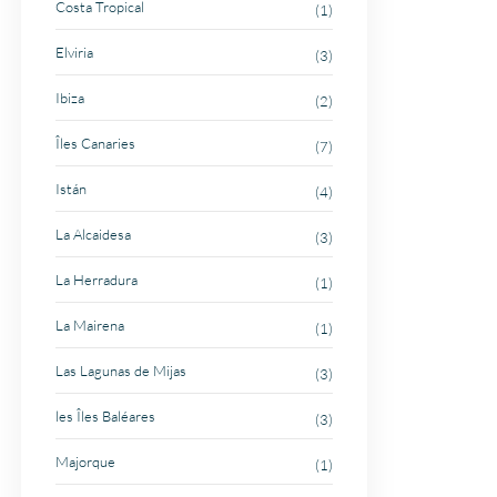
Costa Tropical
(1)
Elviria
(3)
Ibiza
(2)
Îles Canaries
(7)
Istán
(4)
La Alcaidesa
(3)
La Herradura
(1)
La Mairena
(1)
Las Lagunas de Mijas
(3)
les Îles Baléares
(3)
Majorque
(1)