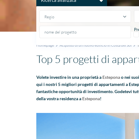
Regio
Pr
Homepage
Acquisto di un nuovo edificio in Costa del Sol
T
Top 5 progetti di appa
Volete investire in una proprietà a
Estepona
o nei suoi
qui i nostri 5 migliori progetti di appartamenti a Es
fantastiche opportunità di investimento. Godetevi tutto
della vostra residenza a
Estepona
!