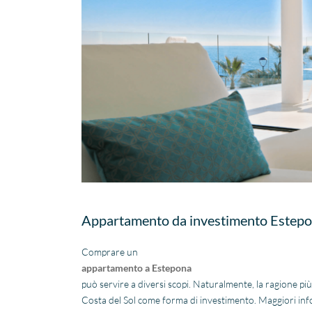
Fantastische service en
begeleiding
Zeer goede service en
uitstekende samenwerking.
Appartamento da investimento Estep
Er werd echt de tijd
Lees verder
genomen om mijn wensen
Comprare un
Fien
in kaart te brengen. Dankzij
appartamento a Estepona
28 April
Stijn, mijn
2026
può servire a diversi scopi. Naturalmente, la ragione più 
vastgoedmakelaar, heb ik
Costa del Sol come forma di investimento. Maggiori inform
mijn droomhuis gevonden.