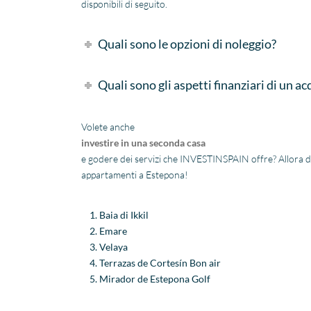
disponibili di seguito.
Zelfs toen ik niet in Spanje
was, verliep de
communicatie
Quali sono le opzioni di noleggio?
probleemloos. Alles verliep
perfect, alleen maar lof!
Quali sono gli aspetti finanziari di un a
Volete anche
investire in una seconda casa
e godere dei servizi che INVESTINSPAIN offre? Allora da
appartamenti a Estepona!
Baia di Ikkil
Emare
Velaya
Terrazas de Cortesín Bon air
Mirador de Estepona Golf