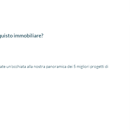
heeft alle vertrouwen meer
bijgestaan! Ik beveel di
dan waar gemaakt. Na de
kantoor aan.
aankoop het hele proces
samen met Niels
doorlopen, en ook hij heeft
super werk verricht voor
cquisto immobiliare?
ons. Ik kan IIS aan iedereen
adviseren, dit is zoals je als
klant behandeld wilt
worden.
te un’occhiata alla nostra panoramica dei 5 migliori progetti di